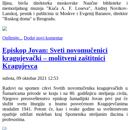
Iljina, bivša direktorka moskovske Naučne biblioteke i
memorijalnog muzeja "Kuća A. F. Loseva", Andrej Novikov-
Lanskoj, pesnik i publicista iz Moskve i Evgenij Baranov, direktor
"Ruskog doma" u Beogradu.
Opširnije...
Dodaj novi komentar
Episkop Jovan: Sveti novomučenici
kragujevački – molitveni zaštitnici
Kragujevca
subota, 09 oktobar 2021 12:53
Radovi na spomen crkvi Svetih novomučenika kragujevačkih u
Šumaricama privode se kraju i na 80. godišnjicu streljanja civila,
Njegovo preosveštenstvo episkop šumadijski Jovan prvi put će
služiti svetu liturgiju u hramu posvećenom Kragujevčanima
stradalim 1941. Potom će, kao i svake godine sa sveštenstvom
eparhije održati moleban kraj Spomenika streljanim đacima i
profesorima.