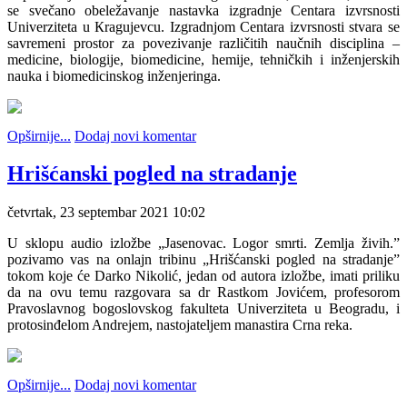
se svečano obeležavanje nastavka izgradnje Centara izvrsnosti
Univerziteta u Кragujevcu. Izgradnjom Centara izvrsnosti stvara se
savremeni prostor za povezivanje različitih naučnih disciplina –
medicine, biologije, biomedicine, hemije, tehničkih i inženjerskih
nauka i biomedicinskog inženjeringa.
Opširnije...
Dodaj novi komentar
Hrišćanski pogled na stradanje
četvrtak, 23 septembar 2021 10:02
U sklopu audio izložbe „Jasenovac. Logor smrti. Zemlja živih.”
pozivamo vas na onlajn tribinu „Hrišćanski pogled na stradanje”
tokom koje će Darko Nikolić, jedan od autora izložbe, imati priliku
da na ovu temu razgovara sa dr Rastkom Jovićem, profesorom
Pravoslavnog bogoslovskog fakulteta Univerziteta u Beogradu, i
protosinđelom Andrejem, nastojateljem manastira Crna reka.
Opširnije...
Dodaj novi komentar