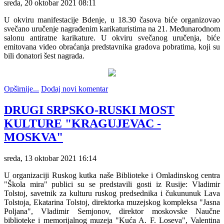
sreda, 20 oktobar 2021 08:11
U okviru manifestacije Bdenje, u 18.30 časova biće organizovao
svečano uručenje nagrađenim karikaturistima na 21. Međunarodnom
salonu antiratne karikature. U okviru svečanog uručenja, biće
emitovana video obraćanja predstavnika gradova pobratima, koji su
bili donatori šest nagrada.
Opširnije...
Dodaj novi komentar
DRUGI SRPSKO-RUSKI MOST
KULTURE "KRAGUJEVAC -
MOSKVA"
sreda, 13 oktobar 2021 16:14
U organizaciji Ruskog kutka naše Biblioteke i Omladinskog centra
"Škola mira" publici su se predstavili gosti iz Rusije: Vladimir
Tolstoj, savetnik za kulturu ruskog predsednika i čukununuk Lava
Tolstoja, Ekatarina Tolstoj, direktorka muzejskog kompleksa "Jasna
Poljana", Vladimir Semjonov, direktor moskovske Naučne
biblioteke i memorijalnog muzeja "Kuća A. F. Loseva", Valentina