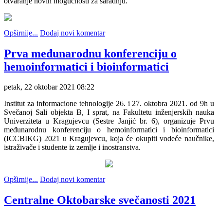
otvaranje novih mogućnosti za saradnju.
Opširnije...
Dodaj novi komentar
Prva međunarodnu konferenciju o
hemoinformatici i bioinformatici
petak, 22 oktobar 2021 08:22
Institut za informacione tehnologije 26. i 27. oktobra 2021. od 9h u
Svečanoj Sali objekta B, I sprat, na Fakultetu inženjerskih nauka
Univerziteta u Kragujevcu (Sestre Janjić br. 6), organizuje Prvu
međunarodnu konferenciju o hemoinformatici i bioinformatici
(ICCBIKG) 2021 u Kragujevcu, koja će okupiti vodeće naučnike,
istraživače i studente iz zemlje i inostranstva.
Opširnije...
Dodaj novi komentar
Centralne Oktobarske svečanosti 2021