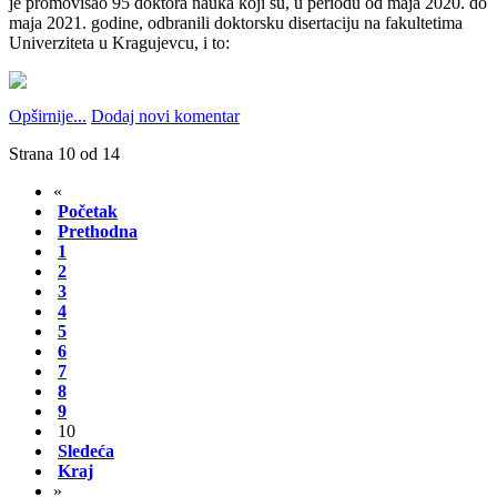
je promovisao 95 doktora nauka koji su, u periodu od maja 2020. do
maja 2021. godine, odbranili doktorsku disertaciju na fakultetima
Univerziteta u Kragujevcu, i to:
Opširnije...
Dodaj novi komentar
Strana 10 od 14
«
Početak
Prethodna
1
2
3
4
5
6
7
8
9
10
Sledeća
Kraj
»