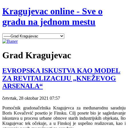
Kragujevac online - Sve o
gradu na jednom mestu
Grad
Kragujevac
EVROPSKA ISKUSTVA KAO MODEL
ZA REVITALIZACIJU „KNEŽEVOG
ARSENALA“
četvrtak, 28 oktobar 2021 07:57
Pomoćnik gradonačelnika Kragujevca za međunarodnu saradnju
Boris Kovačević posetio je Finsku. Cilj posete bio je sagledavanje
iskustava u procesu urbane obnove starih industrijskih objekata, što
Kragujevac tek očekuje, a u Finskoj je uspešno realizovan, kao i