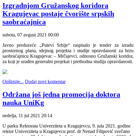
Izgradnjom Gružanskog koridora
Kragujevac postaje čvorište srpskih
saobraćajnica
subota, 07 avgust 2021 00:00
Javno preduzeće „Putevi Srbije“ raspisalo je tender za izradu
prostornog plana, idejnog projekta i studije opravdanosti za brzu
saobraćajnicu Kragujevac – Mrčajevci, odnosno Gružanski koridor,
za koji je urađen generalni projekat i prethodna studija opravdanosti.
Opširnije...
Dodaj novi komentar
Održana još jedna promocija doktora
nauka UniKg
nedelja, 11 jul 2021 20:14
U parku Rektorata Univerziteta u Kragujevcu, 9. jula 2021. godine
rektor Univerziteta u Kragujevcu prof. dr Nenad Filipović svečano