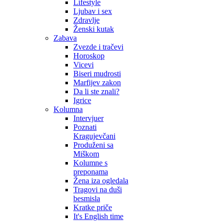
Lifestyle
Ljubav i sex
Zdravlje
Ženski kutak
Zabava
Zvezde i tračevi
Horoskop
Vicevi
Biseri mudrosti
Marfijev zakon
Da li ste znali?
Igrice
Kolumna
Intervjuer
Poznati
Kragujevčani
Produženi sa
Miškom
Kolumne s
preponama
Žena iza ogledala
Tragovi na duši
besmisla
Kratke priče
It's English time