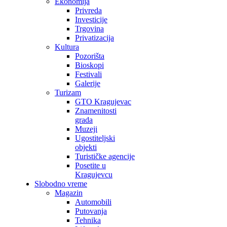
Ekonomija
Privreda
Investicije
Trgovina
Privatizacija
Kultura
Pozorišta
Bioskopi
Festivali
Galerije
Turizam
GTO Kragujevac
Znamenitosti
grada
Muzeji
Ugostiteljski
objekti
Turističke agencije
Posetite u
Kragujevcu
Slobodno vreme
Magazin
Automobili
Putovanja
Tehnika