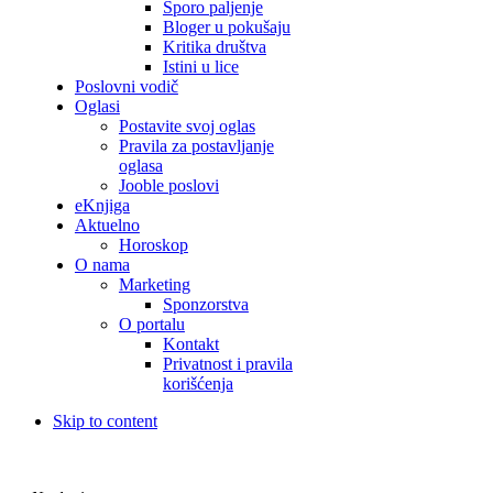
Sporo paljenje
Bloger u pokušaju
Kritika društva
Istini u lice
Poslovni vodič
Oglasi
Postavite svoj oglas
Pravila za postavljanje
oglasa
Jooble poslovi
eKnjiga
Aktuelno
Horoskop
O nama
Marketing
Sponzorstva
O portalu
Kontakt
Privatnost i pravila
korišćenja
Skip to content