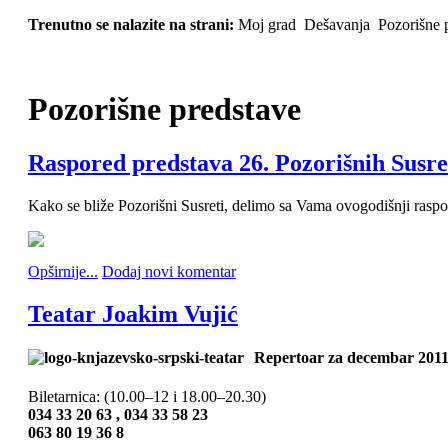
Trenutno se nalazite na strani:
Moj grad
Dešavanja
Pozorišne 
Pozorišne
predstave
Raspored predstava 26. Pozorišnih Susre
Kako se bliže Pozorišni Susreti, delimo sa Vama ovogodišnji raspo
Opširnije...
Dodaj novi komentar
Teatar Joakim Vujić
Repertoar za decembar 201
Biletarnica: (10.00–12 i 18.00–20.30)
034 33 20 63 ,
034 33 58 23
063 80 19 36 8