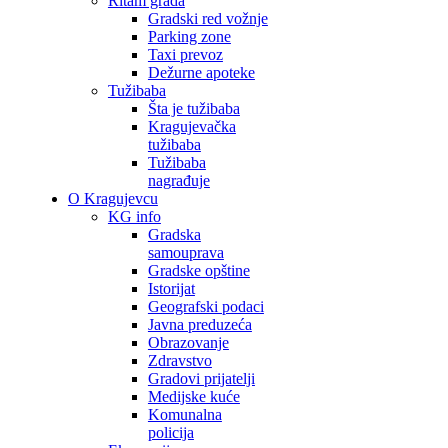
Ritam grada
Gradski red vožnje
Parking zone
Taxi prevoz
Dežurne apoteke
Tužibaba
Šta je tužibaba
Kragujevačka
tužibaba
Tužibaba
nagrađuje
O Kragujevcu
KG info
Gradska
samouprava
Gradske opštine
Istorijat
Geografski podaci
Javna preduzeća
Obrazovanje
Zdravstvo
Gradovi prijatelji
Medijske kuće
Komunalna
policija