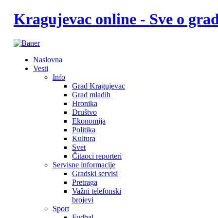
Kragujevac online - Sve o gr
Naslovna
Vesti
Info
Grad Kragujevac
Grad mladih
Hronika
Društvo
Ekonomija
Politika
Kultura
Svet
Čitaoci reporteri
Servisne informacije
Gradski servisi
Pretraga
Važni telefonski
brojevi
Sport
Fudbal