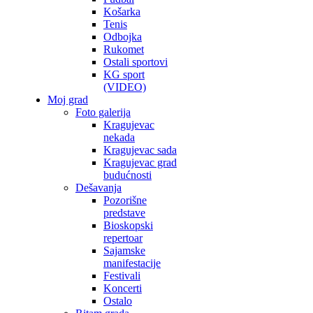
Košarka
Tenis
Odbojka
Rukomet
Ostali sportovi
KG sport
(VIDEO)
Moj grad
Foto galerija
Kragujevac
nekada
Kragujevac sada
Kragujevac grad
budućnosti
Dešavanja
Pozorišne
predstave
Bioskopski
repertoar
Sajamske
manifestacije
Festivali
Koncerti
Ostalo