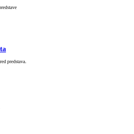
predstave
ta
red predstava.
1