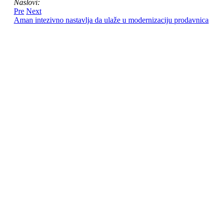
Naslovi:
Pre
Next
Aman intezivno nastavlja da ulaže u modernizaciju prodavnica