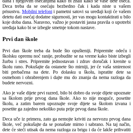
dana i njegovim osećanjima kako bi znali kako se vaše dete oseća.
Deca treba da se osećaju bezbedno čak i kada niste u vašem
prisustvu.
Mobilni telefoni
i pametni satovi su uređaji koji će vašem
detetu dati osećaj dodatne sigurnosti, jer vas mogu kontaktirati u bilo
koje doba dana. Naravno, važno je postaviti jasna pravila o upotrebi
uređaja kako bi se izbegle smetnje tokom nastave.
Prvi dan škole
Prvi dan škole treba da bude što opušteniji. Pripremite odeću i
školsku opremu noć ranije, probudite se na vreme kako biste izbegli
žurbu i stres. Pripremite jednostavan i zdrav doručak i krenite u
školu rano. Pokušajte da ostanete što mirniji, jer će vaša smirenost
biti prebačena na dete. Po dolasku u školu, ispratite dete sa
osmehom i ohrabrenjem i dajte mu do znanja da nema razloga da
budete nervozni.
Ako je vaše dijete prvi razred, bilo bi dobro da svoje dijete upoznate
sa školom prije prvog dana škole. Ako to nije moguće, posetite
školu, a zatim barem upoznajte svoje dijete sa školom izvana i
posetite ga zajedno nekoliko puta prije prvog dana škole.
Deca uče iz primera, zato ga nemojte kriviti za nervozu prvog dana
škole, već pokušajte da se ponašate mirno i sabrano. Na taj način,
dete će steći utisak da nema razloga za brigu i da će lakše prihvatiti