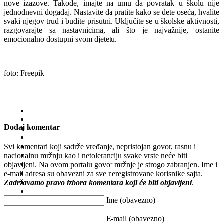
nove izazove. Takođe, imajte na umu da povratak u školu nije
jednodnevni događaj. Nastavite da pratite kako se dete oseća, hvalite
svaki njegov trud i budite prisutni. Uključite se u školske aktivnosti,
razgovarajte sa nastavnicima, ali što je najvažnije, ostanite
emocionalno dostupni svom djetetu.
foto: Freepik
Dodaj komentar
Svi komentari koji sadrže vređanje, nepristojan govor, rasnu i
nacionalnu mržnju kao i netoleranciju svake vrste neće biti
objavljeni. Na ovom portalu govor mržnje je strogo zabranjen. Ime i
e-mail adresa su obavezni za sve neregistrovane korisnike sajta.
Zadržavamo pravo izbora komentara koji će biti objavljeni
.
Ime (obavezno)
E-mail (obavezno)