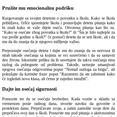
Pružite mu emocionalnu podršku
Razgovarajte sa svojim detetom o povratku u školu. Kako se škola
približava, češće spominjete školu i postavljajte detetu pitanja kako
bi znali kako se vaše dijete oseća. Otvorena pitanja kao što su.
"Kako se osećate zbog povratka u školu?" ili "Šta je bilo najlepše za
vas prošle godine u školi?" će pomoći detetu da se seti škole, ali i da
mu da do znanja da je njegovo mišljenje važno.
Prepoznajte osećanja deteta i dajte mu do znanja da su nervoza ili
strah takođe osećanja sa kojima se svi susrećemo i da su sastavni
deo života. Iskoristite priliku da ih savetujete da takva osećanja nisu
razlog da pobegnete od problema. Takođe, nemojte umanjivati
njegova osećanja odgovorima poput "Nemaš razloga za brigu", ali
pokušajte da koristite fraze poput "Razumem da ste zabrinuti kako
će izgledati nova klasa, ali ćemo je zajedno istražiti".
Dajte im osećaj sigurnosti
Pomozite im da se osećaju bezbedno. Kada vozite u skladu sa
vremenom posle radnog dana, stvorite naviku da govorite o
proteklom danu. Prepričavate svoje, a zatim zamolite svoje dete da
prepričava svoj dan u školi. Postavite mu pod pitanja o aktivnostima