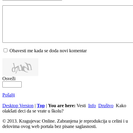
Obavesti me kada se doda novi komentar
Osveži
Pošalji
Desktop Version
|
Top
|
You are here:
Vesti
Info
Društvo
Kako
olakšati deci da se vrate u školu?
© 2013. Kragujevac Online. Zabranjena je reprodukcija u celini i u
delovima ovog web portala bez pisane saglasnosti.