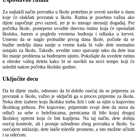
Za najlakši način povratka u školu potrebno je uvesti navike u danu
koje će olakšati povratak u školu. Rutina je posebno važna ako
dijete započinje prvi razred, jer je to mnogo stresniji događaj. Pre
početka škole, postepeno uvodite dnevnu rutinu koja će oponašati
školsku, barem u pogledu vremena buđenja i odlaska u krevet.
Umesto da se naglo probudite prvog dana škole, počnite da se
budite nedelju dana ranije u vreme kada bi vaše dete normalno
ustajalo za školu. Takođe, uvedite rano spavanje tako da dete ima
što manje problema sa buđenjem ujutro. Pokušajte da uvedete rutinu
u obroke vašeg deteta kako bi se navikli na novi tempo koji će
uslediti nakon početka školske godine.
Uključite decu
Da bi dijete znalo, odnosno da bi dobilo osećaj da se priprema za
povratak u školu, važno je uključiti ga u proces pripreme za školu.
Neka dete izabere koju školsku torbu želi i ode sa njim u kupovinu
školskog pribora. Pre kupovine, pripremite svoje dete da mora da
odluči za sebe o beležnicama, pernicama ili bilo kojoj drugoj
školskoj opremi koja će biti kupljena. Na taj način, dete dobija
osećaj kontrole, ali i postaje uzbuđeno zbog povratka u školu. Sa
osećajem inkluzije, dete lakše toleriše promene, a isto možete učiniti
i sa odećom.