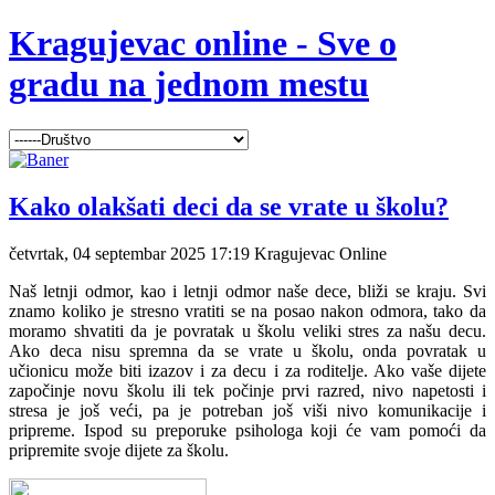
Kragujevac online - Sve o
gradu na jednom mestu
Kako olakšati deci da se vrate u školu?
četvrtak, 04 septembar 2025 17:19
Kragujevac Online
Naš letnji odmor, kao i letnji odmor naše dece, bliži se kraju. Svi
znamo koliko je stresno vratiti se na posao nakon odmora, tako da
moramo shvatiti da je povratak u školu veliki stres za našu decu.
Ako deca nisu spremna da se vrate u školu, onda povratak u
učionicu može biti izazov i za decu i za roditelje. Ako vaše dijete
započinje novu školu ili tek počinje prvi razred, nivo napetosti i
stresa je još veći, pa je potreban još viši nivo komunikacije i
pripreme. Ispod su preporuke psihologa koji će vam pomoći da
pripremite svoje dijete za školu.