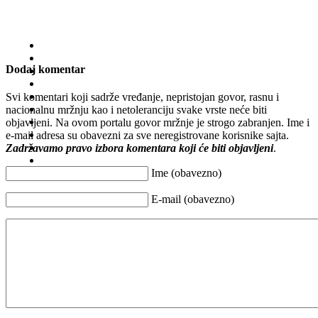
Dodaj komentar
Svi komentari koji sadrže vređanje, nepristojan govor, rasnu i
nacionalnu mržnju kao i netoleranciju svake vrste neće biti
objavljeni. Na ovom portalu govor mržnje je strogo zabranjen. Ime i
e-mail adresa su obavezni za sve neregistrovane korisnike sajta.
Zadržavamo pravo izbora komentara koji će biti objavljeni
.
Ime (obavezno)
E-mail (obavezno)