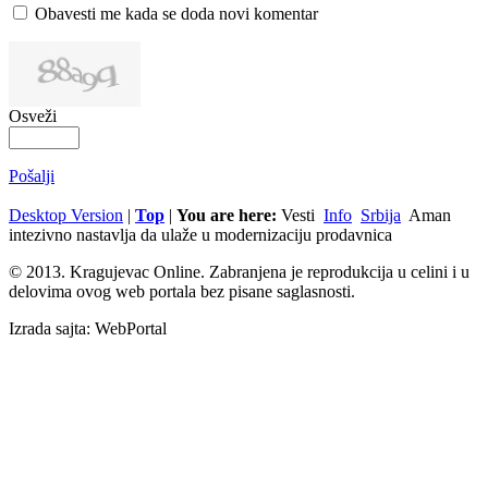
Obavesti me kada se doda novi komentar
Osveži
Pošalji
Desktop Version
|
Top
|
You are here:
Vesti
Info
Srbija
Aman
intezivno nastavlja da ulaže u modernizaciju prodavnica
© 2013. Kragujevac Online. Zabranjena je reprodukcija u celini i u
delovima ovog web portala bez pisane saglasnosti.
Izrada sajta: WebPortal