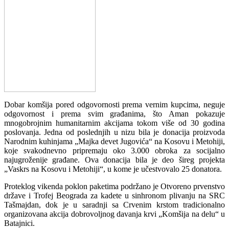
Dobar komšija pored odgovornosti prema vernim kupcima, neguje
odgovornost i prema svim građanima, što Aman pokazuje
mnogobrojnim humanitarnim akcijama tokom više od 30 godina
poslovanja. Jedna od poslednjih u nizu bila je donacija proizvoda
Narodnim kuhinjama „Majka devet Jugovića“ na Kosovu i Metohiji,
koje svakodnevno pripremaju oko 3.000 obroka za socijalno
najugroženije građane. Ova donacija bila je deo šireg projekta
„Vaskrs na Kosovu i Metohiji“, u kome je učestvovalo 25 donatora.
Proteklog vikenda poklon paketima podržano je Otvoreno prvenstvo
države i Trofej Beograda za kadete u sinhronom plivanju na SRC
Tašmajdan, dok je u saradnji sa Crvenim krstom tradicionalno
organizovana akcija dobrovoljnog davanja krvi „Komšija na delu“ u
Batajnici.