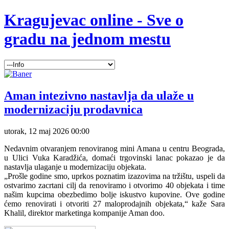
Kragujevac online - Sve o
gradu na jednom mestu
Aman intezivno nastavlja da ulaže u
modernizaciju prodavnica
utorak, 12 maj 2026 00:00
Nedavnim otvaranjem renoviranog mini Amana u centru Beograda,
u Ulici Vuka Karadžića, domaći trgovinski lanac pokazao je da
nastavlja ulaganje u modernizaciju objekata.
„Prošle godine smo, uprkos poznatim izazovima na tržištu, uspeli da
ostvarimo zacrtani cilj da renoviramo i otvorimo 40 objekata i time
našim kupcima obezbedimo bolje iskustvo kupovine. Ove godine
ćemo renovirati i otvoriti 27 maloprodajnih objekata,“ kaže Sara
Khalil, direktor marketinga kompanije Aman doo.