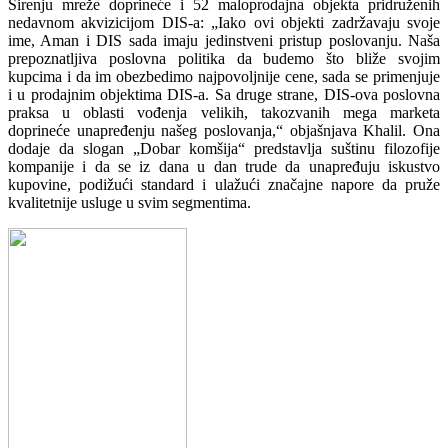
Širenju mreže doprineće i 52 maloprodajna objekta pridruženih
nedavnom akvizicijom DIS-a: „Iako ovi objekti zadržavaju svoje
ime, Aman i DIS sada imaju jedinstveni pristup poslovanju. Naša
prepoznatljiva poslovna politika da budemo što bliže svojim
kupcima i da im obezbedimo najpovoljnije cene, sada se primenjuje
i u prodajnim objektima DIS-a. Sa druge strane, DIS-ova poslovna
praksa u oblasti vođenja velikih, takozvanih mega marketa
doprineće unapređenju našeg poslovanja,“ objašnjava Khalil. Ona
dodaje da slogan „Dobar komšija“ predstavlja suštinu filozofije
kompanije i da se iz dana u dan trude da unapređuju iskustvo
kupovine, podižući standard i ulažući značajne napore da pruže
kvalitetnije usluge u svim segmentima.