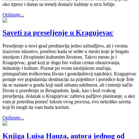
oko trpeze i danas su temelj domaće kuhinje u srcu Srbije.
Opširnije...
Saveti za preseljenje u Kragujevac
Preseljenje u novi grad predstavlja jedno uzbudljivo, ali i veoma
izazovno iskustvo, posebno kada se selite u mesto koje je bogato
istorijom i živopisnim kulturnim životom. Takvo mesto je i
Kragujevac, grad koji je dugo bio važan centar obrazovanja,
industrije i kulture. Poznat po svom istorijskom značaju,
pristupačnim troškovima života i gostoljubivoj zajednici, Kragujevac
postaje sve popularnija destinacija za pojedince i porodice koje žele
da se nastane u gradu koji nudi urbanu udobnost, ali i mirniji način
života u poređenju sa Beogradom. Ipak, kao i kod svakog
preseljenja, dolazak u Kragujevac zahteva pažljivo planiranje, a ako
vam je potrebna pomoć tokom ovog procesa, evo nekoliko saveta
koji bi mogli da vam budu korisni.
Opširnije...
Knjiga Luisa Hauza, autora jednog od