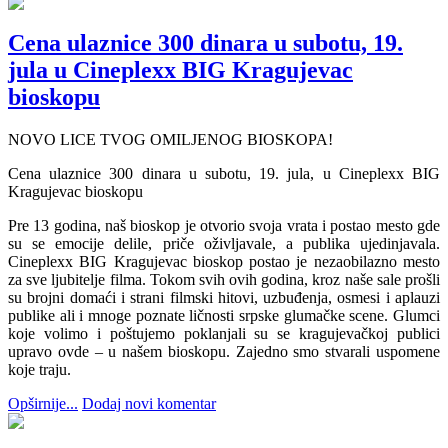
Cena ulaznice 300 dinara u subotu, 19.
jula u Cineplexx BIG Kragujevac
bioskopu
NOVO LICE TVOG OMILJENOG BIOSKOPA!
Cena ulaznice 300 dinara u subotu, 19. jula, u Cineplexx BIG
Kragujevac bioskopu
Pre 13 godina, naš bioskop je otvorio svoja vrata i postao mesto gde
su se emocije delile, priče oživljavale, a publika ujedinjavala.
Cineplexx BIG Kragujevac bioskop postao je nezaobilazno mesto
za sve ljubitelje filma. Tokom svih ovih godina, kroz naše sale prošli
su brojni domaći i strani filmski hitovi, uzbuđenja, osmesi i aplauzi
publike ali i mnoge poznate ličnosti srpske glumačke scene. Glumci
koje volimo i poštujemo poklanjali su se kragujevačkoj publici
upravo ovde – u našem bioskopu. Zajedno smo stvarali uspomene
koje traju.
Opširnije...
Dodaj novi komentar