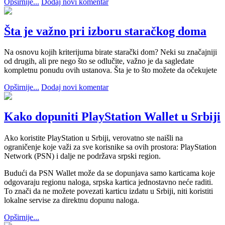
Opširnije...
Dodaj novi komentar
Šta je važno pri izboru staračkog doma
Na osnovu kojih kriterijuma birate starački dom? Neki su značajniji
od drugih, ali pre nego što se odlučite, važno je da sagledate
kompletnu ponudu ovih ustanova. Šta je to što možete da očekujete
Opširnije...
Dodaj novi komentar
Kako dopuniti PlayStation Wallet u Srbiji
Ako koristite PlayStation u Srbiji, verovatno ste naišli na
ograničenje koje važi za sve korisnike sa ovih prostora: PlayStation
Network (PSN) i dalje ne podržava srpski region.
Budući da PSN Wallet može da se dopunjava samo karticama koje
odgovaraju regionu naloga, srpska kartica jednostavno neće raditi.
To znači da ne možete povezati karticu izdatu u Srbiji, niti koristiti
lokalne servise za direktnu dopunu naloga.
Opširnije...