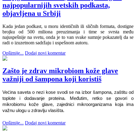
najpopularnijih svetskih podkasta,
objavljena u Srbiji
Kada jedan podkast, u moru identičnih ili sličnih formata, dostigne
brojku od 500 miliona preuzimanja i time se svrsta među
najuspešnije na svetu, onda je to van svake sumnje pokazatelj da se
radi o izuzetnom sadržaju i uspešnom autoru.
Opširnije...
Dodaj novi komentar
Zašto je zdrav mikrobiom kože glave
važniji od šampona koji koristiš
Većina saveta o nezi kose svodi se na izbor šampona, zaštitu od 
toplote i dodavanje proteina. Međutim, retko se govori o 
mikrobiomu kože glave, zajednici mikroorganizama koja ima 
važnu ulogu u zdravlju vlasišta.
Opširnije...
Dodaj novi komentar