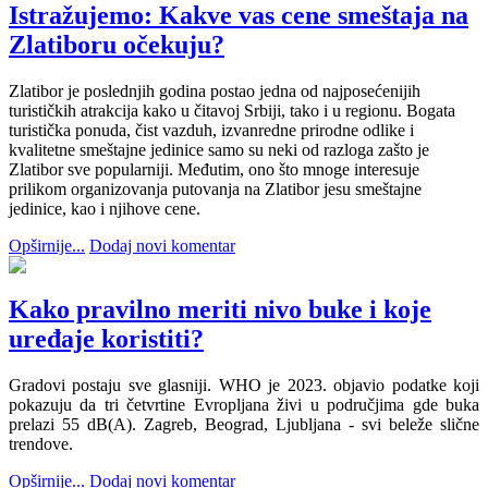
Istražujemo: Kakve vas cene smeštaja na
Zlatiboru očekuju?
Zlatibor je poslednjih godina postao jedna od najposećenijih
turističkih atrakcija kako u čitavoj Srbiji, tako i u regionu. Bogata
turistička ponuda, čist vazduh, izvanredne prirodne odlike i
kvalitetne smeštajne jedinice samo su neki od razloga zašto je
Zlatibor sve popularniji. Međutim, ono što mnoge interesuje
prilikom organizovanja putovanja na Zlatibor jesu smeštajne
jedinice, kao i njihove cene.
Opširnije...
Dodaj novi komentar
Kako pravilno meriti nivo buke i koje
uređaje koristiti?
Gradovi postaju sve glasniji. WHO je 2023. objavio podatke koji
pokazuju da tri četvrtine Evropljana živi u područjima gde buka
prelazi 55 dB(A). Zagreb, Beograd, Ljubljana - svi beleže slične
trendove.
Opširnije...
Dodaj novi komentar