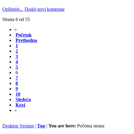
Opširnije...
Dodaj novi komentar
Strana 6 od 55
«
Početak
Prethodna
1
2
3
4
5
6
7
8
9
10
Sledeća
Kraj
»
Desktop Version
|
Top
|
You are here:
Početna strana