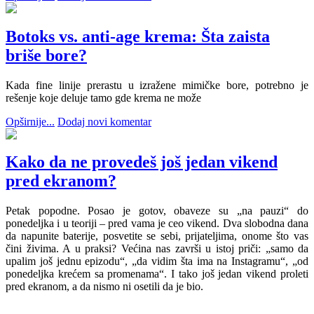
Botoks vs. anti-age krema: Šta zaista
briše bore?
Kada fine linije prerastu u izražene mimičke bore, potrebno je
rešenje koje deluje tamo gde krema ne može
Opširnije...
Dodaj novi komentar
Kako da ne provedeš još jedan vikend
pred ekranom?
Petak popodne. Posao je gotov, obaveze su „na pauzi“ do
ponedeljka i u teoriji – pred vama je ceo vikend. Dva slobodna dana
da napunite baterije, posvetite se sebi, prijateljima, onome što vas
čini živima. A u praksi? Većina nas završi u istoj priči: „samo da
upalim još jednu epizodu“, „da vidim šta ima na Instagramu“, „od
ponedeljka krećem sa promenama“. I tako još jedan vikend proleti
pred ekranom, a da nismo ni osetili da je bio.