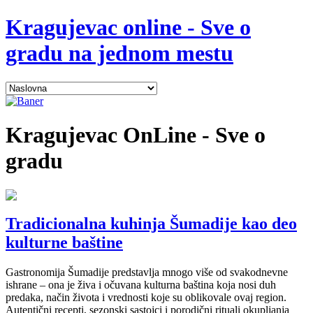
Kragujevac online - Sve o
gradu na jednom mestu
Kragujevac
OnLine - Sve o
gradu
Tradicionalna kuhinja Šumadije kao deo
kulturne baštine
Gastronomija Šumadije predstavlja mnogo više od svakodnevne
ishrane – ona je živa i očuvana kulturna baština koja nosi duh
predaka, način života i vrednosti koje su oblikovale ovaj region.
Autentični recepti, sezonski sastojci i porodični rituali okupljanja