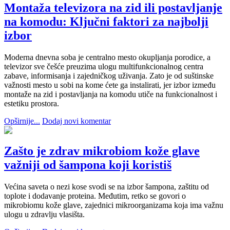
Montaža televizora na zid ili postavljanje
na komodu: Ključni faktori za najbolji
izbor
Moderna dnevna soba je centralno mesto okupljanja porodice, a
televizor sve češće preuzima ulogu multifunkcionalnog centra
zabave, informisanja i zajedničkog uživanja. Zato je od suštinske
važnosti mesto u sobi na kome ćete ga instalirati, jer izbor između
montaže na zid i postavljanja na komodu utiče na funkcionalnost i
estetiku prostora.
Opširnije...
Dodaj novi komentar
Zašto je zdrav mikrobiom kože glave
važniji od šampona koji koristiš
Većina saveta o nezi kose svodi se na izbor šampona, zaštitu od
toplote i dodavanje proteina. Međutim, retko se govori o
mikrobiomu kože glave, zajednici mikroorganizama koja ima važnu
ulogu u zdravlju vlasišta.