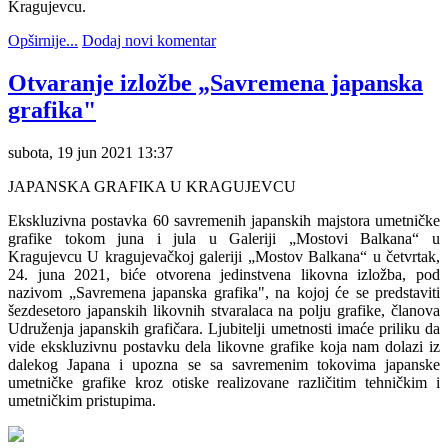
Kragujevcu.
Opširnije...
Dodaj novi komentar
Otvaranje izložbe „Savremena japanska
grafika"
subota, 19 jun 2021 13:37
JAPANSKA GRAFIKA U KRAGUJEVCU
Ekskluzivna postavka 60 savremenih japanskih majstora umetničke
grafike tokom juna i jula u Galeriji „Mostovi Balkana“ u
Kragujevcu U kragujevačkoj galeriji „Mostov Balkana“ u četvrtak,
24. juna 2021, biće otvorena jedinstvena likovna izložba, pod
nazivom „Savremena japanska grafika", na kojoj će se predstaviti
šezdesetoro japanskih likovnih stvaralaca na polju grafike, članova
Udruženja japanskih grafičara. Ljubitelji umetnosti imaće priliku da
vide ekskluzivnu postavku dela likovne grafike koja nam dolazi iz
dalekog Japana i upozna se sa savremenim tokovima japanske
umetničke grafike kroz otiske realizovane različitim tehničkim i
umetničkim pristupima.