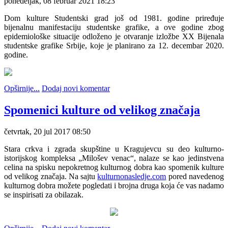
ponedeljak, 08 februar 2021 18:23
Dom kulture Studentski grad još od 1981. godine priređuje
bijenalnu manifestaciju studentske grafike, a ove godine zbog
epidemiološke situacije odloženo je otvaranje izložbe XX Bijenala
studentske grafike Srbije, koje je planirano za 12. decembar 2020.
godine.
Opširnije...
Dodaj novi komentar
Spomenici kulture od velikog značaja
četvrtak, 20 jul 2017 08:50
Stara crkva i zgrada skupštine u Kragujevcu su deo kulturno-
istorijskog kompleksa „Milošev venac“, nalaze se kao jedinstvena
celina na spisku nepokretnog kulturnog dobra kao spomenik kulture
od velikog značaja. Na sajtu
kulturnonasledje.com
pored navedenog
kulturnog dobra možete pogledati i brojna druga koja će vas nadamo
se inspirisati za obilazak.