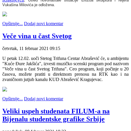
Usled novonastale situacije izložba skulptura i reljefa
Vukašina Milovića je odložena.
Opširnije...
Dodaj novi komentar
Veče vina u čast Svetog
četvrtak, 11 februar 2021 09:15
U petak 12.02. uoči Stetog Trifuna Centar Abrašević će, u ambijentu
"Kuće Đure Jakšića", izvesti muzičko scenski program pod nazivom
"Veče vina u čast Svetog Trifuna". Ceo program, koji počinje u 20
časova, možete pratiti u direktnom prenosu na RTK kao i na
zvaničnom jutjub kanalu KUD Abrašević Kragujevac.
Opširnije...
Dodaj novi komentar
Veliki uspeh studenata FILUM-a na
Bijenalu studentske grafike Srbije