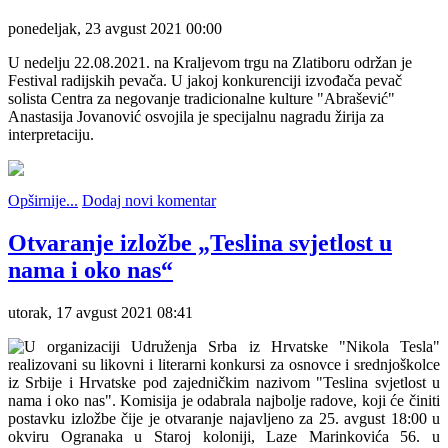
ponedeljak, 23 avgust 2021 00:00
U nedelju 22.08.2021. na Kraljevom trgu na Zlatiboru održan je
Festival radijskih pevača. U jakoj konkurenciji izvođača pevač
solista Centra za negovanje tradicionalne kulture "Abrašević"
Anastasija Jovanović osvojila je specijalnu nagradu žirija za
interpretaciju.
Opširnije...
Dodaj novi komentar
Otvaranje izložbe „Teslina svjetlost u
nama i oko nas“
utorak, 17 avgust 2021 08:41
U organizaciji Udruženja Srba iz Hrvatske "Nikola Tesla"
realizovani su likovni i literarni konkursi za osnovce i srednjoškolce
iz Srbije i Hrvatske pod zajedničkim nazivom "Teslina svjetlost u
nama i oko nas". Komisija je odabrala najbolje radove, koji će činiti
postavku izložbe čije je otvaranje najavljeno za 25. avgust 18:00 u
okviru Ogranaka u Staroj koloniji, Laze Marinkovića 56. u