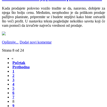
Kada prodajete polovno vozilo trudite se da, naravno, dobijete za
njega što bolju cenu. Međutim, neophodno je da prilikom prodaje
pažljivo planirate, pripremite se i budete strpljivi kako biste ostvarili
što veći profit. U nastavku teksta pogledajte nekoliko saveta koji će
vam pomoći da izvučete najveću vrednost od prodaje.
Opširnije...
Dodaj novi komentar
Strana 8 od 24
«
Početak
Prethodna
1
2
3
4
5
6
7
8
9