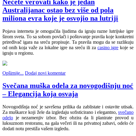
Nećete verovati kako je jedan
Australijanac ostao bez više od pola
miliona evra koje je osvojio na lutriji
Pojava interneta je omogućila ljudima da igraju razne lutrijske igre
širom sveta. To sa sobom povlači i poštovanje pravila koje konkretni
priređivač igara na sreću propisuje. Ta pravila mogu da se razlikuju
od onih koja važe za lokalne igre na sreću ili za
casino igre
koje se
igraju u regionu.
Opširnije...
Dodaj novi komentar
Svečana muška odela za novogodišnju noć
– Elegancija koja osvaja
Novogodišnja noć je savršena prilika da zablistate i ostavite utisak.
Za muškarce koji žele da izgledaju sofisticirano i elegantno,
svečano
odelo
je nezamenjiv izbor. Bez obzira da li planirate provod u
luksuznom restoranu, na gala večeri ili na privatnoj zabavi, odelo će
dodati notu prestiža vašem izgledu.