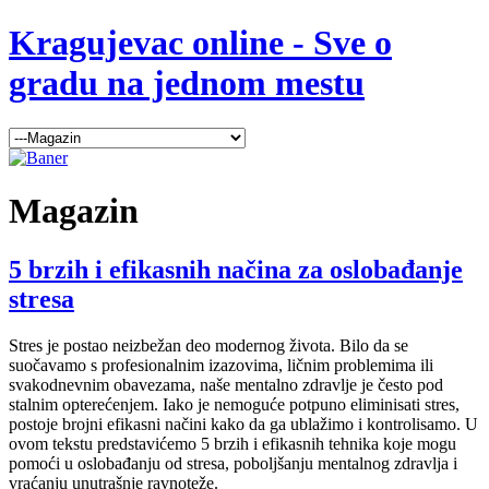
Kragujevac online - Sve o
gradu na jednom mestu
Magazin
5 brzih i efikasnih načina za oslobađanje
stresa
Stres je postao neizbežan deo modernog života. Bilo da se
suočavamo s profesionalnim izazovima, ličnim problemima ili
svakodnevnim obavezama, naše mentalno zdravlje je često pod
stalnim opterećenjem. Iako je nemoguće potpuno eliminisati stres,
postoje brojni efikasni načini kako da ga ublažimo i kontrolisamo. U
ovom tekstu predstavićemo 5 brzih i efikasnih tehnika koje mogu
pomoći u oslobađanju od stresa, poboljšanju mentalnog zdravlja i
vraćanju unutrašnje ravnoteže.