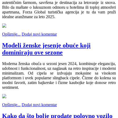
autentičnim šarmom, savršena je destinacija za letovanje iz snova.
Bilo da maštate o luksuznom odmoru u hotelima ili toploj atmosferi
apartmana, Forza Global turistička agencija je tu da vam pruži
idealne aranžmane za leto 2025.
Opširnije...
Dodaj novi komentar
Modeli ženske jesenje obuće koji
dominiraju ove sezone
Moderna ženska obuća u sezoni jesen 2024, kombinuje eleganciju,
udobnost i funkcionalnost, uz naglasak na retro inspiracije i moderni
minimalizam. Od cipela se izdvajaju mokasine sa visokom
platformom i uvek popularne slingback cipele. Čizme do kolena su
modni favorit, zatim bajkerske i čizme kaubojke koje donose retro
sentiment.
Opširnije...
Dodaj novi komentar
Kako da što bolje prodate polovno vozilo