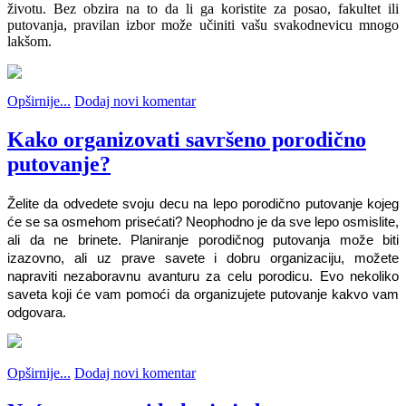
životu. Bez obzira na to da li ga koristite za posao, fakultet ili
putovanja, pravilan izbor može učiniti vašu svakodnevicu mnogo
lakšom.
Opširnije...
Dodaj novi komentar
Kako organizovati savršeno porodično
putovanje?
Želite da odvedete svoju decu na lepo porodično putovanje kojeg 
će se sa osmehom prisećati? Neophodno je da sve lepo osmislite, 
ali da ne brinete. Planiranje porodičnog putovanja može biti 
izazovno, ali uz prave savete i dobru organizaciju, možete 
napraviti nezaboravnu avanturu za celu porodicu. Evo nekoliko 
saveta koji će vam pomoći da organizujete putovanje kakvo vam 
odgovara.
Opširnije...
Dodaj novi komentar