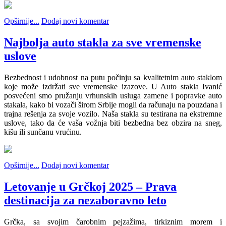
Opširnije...
Dodaj novi komentar
Najbolja auto stakla za sve vremenske
uslove
Bezbednost i udobnost na putu počinju sa kvalitetnim auto staklom
koje može izdržati sve vremenske izazove. U Auto stakla Ivanić
posvećeni smo pružanju vrhunskih usluga zamene i popravke auto
stakala, kako bi vozači širom Srbije mogli da računaju na pouzdana i
trajna rešenja za svoje vozilo. Naša stakla su testirana na ekstremne
uslove, tako da će vaša vožnja biti bezbedna bez obzira na sneg,
kišu ili sunčanu vrućinu.
Opširnije...
Dodaj novi komentar
Letovanje u Grčkoj 2025 – Prava
destinacija za nezaboravno leto
Grčka, sa svojim čarobnim pejzažima, tirkiznim morem i