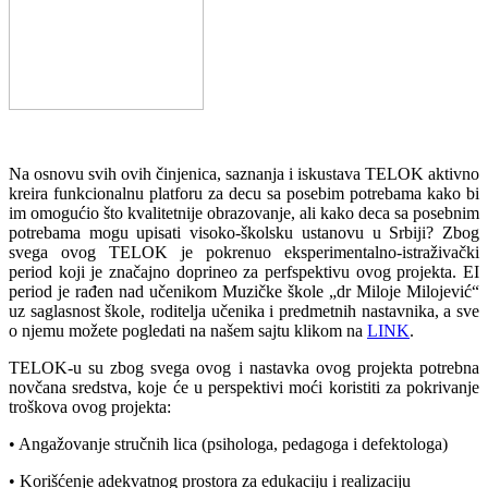
Na osnovu svih ovih činjenica, saznanja i iskustava TELOK aktivno
kreira funkcionalnu platforu za decu sa posebim potrebama kako bi
im omogućio što kvalitetnije obrazovanje, ali kako deca sa posebnim
potrebama mogu upisati visoko-školsku ustanovu u Srbiji? Zbog
svega ovog TELOK je pokrenuo eksperimentalno-istraživački
period koji je značajno doprineo za perfspektivu ovog projekta. EI
period je rađen nad učenikom Muzičke škole „dr Miloje Milojević“
uz saglasnost škole, roditelja učenika i predmetnih nastavnika, a sve
o njemu možete pogledati na našem sajtu klikom na
LINK
.
TELOK-u su zbog svega ovog i nastavka ovog projekta potrebna
novčana sredstva, koje će u perspektivi moći koristiti za pokrivanje
troškova ovog projekta:
• Angažovanje stručnih lica (psihologa, pedagoga i defektologa)
• Korišćenje adekvatnog prostora za edukaciju i realizaciju