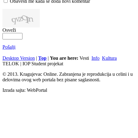
Obavesti me kada se doda novi komentar
Osveži
Pošalji
Desktop Version
|
Top
|
You are here:
Vesti
Info
Kultura
TELOK | IOP Student projekat
© 2013. Kragujevac Online. Zabranjena je reprodukcija u celini i u
delovima ovog web portala bez pisane saglasnosti.
Izrada sajta: WebPortal