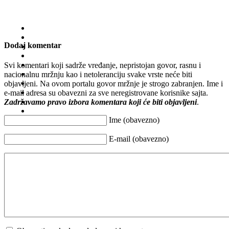
Dodaj komentar
Svi komentari koji sadrže vređanje, nepristojan govor, rasnu i
nacionalnu mržnju kao i netoleranciju svake vrste neće biti
objavljeni. Na ovom portalu govor mržnje je strogo zabranjen. Ime i
e-mail adresa su obavezni za sve neregistrovane korisnike sajta.
Zadržavamo pravo izbora komentara koji će biti objavljeni
.
Ime (obavezno)
E-mail (obavezno)