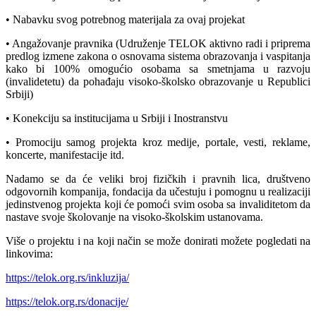
• Nabavku svog potrebnog materijala za ovaj projekat
• Angažovanje pravnika (Udruženje TELOK aktivno radi i priprema
predlog izmene zakona o osnovama sistema obrazovanja i vaspitanja
kako bi 100% omogućio osobama sa smetnjama u razvoju
(invalidetetu) da pohađaju visoko-školsko obrazovanje u Republici
Srbiji)
• Konekciju sa institucijama u Srbiji i Inostranstvu
• Promociju samog projekta kroz medije, portale, vesti, reklame,
koncerte, manifestacije itd.
Nadamo se da će veliki broj fizičkih i pravnih lica, društveno
odgovornih kompanija, fondacija da učestuju i pomognu u realizaciji
jedinstvenog projekta koji će pomoći svim osoba sa invaliditetom da
nastave svoje školovanje na visoko-školskim ustanovama.
Više o projektu i na koji način se može donirati možete pogledati na
linkovima:
https://telok.org.rs/inkluzija/
https://telok.org.rs/donacije/