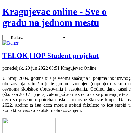
Kragujevac online - Sve o
gradu na jednom mestu
TELOK | IOP Student projekat
ponedeljak, 20 jun 2022 08:51
Kragujevac Online
U Srbiji 2009. godina bila je veoma značajna u poljima inkluzivnog
obrazovanja zato što je te godine izmenjen (dopunjen) zakom o
osvnoma školskog obrazovanja i vaspitanja. Godinu dana kasnije
(školska 2010/11) je taj zakon počao masovno da se primenjuje te su
deca sa posebnim potreba došla u redovne školske klupe. Danas
2022. godine ta ista deca moraju upisati fakultete to jest stupiti u
kontakt sa visoko-školskim obrazovanjem.