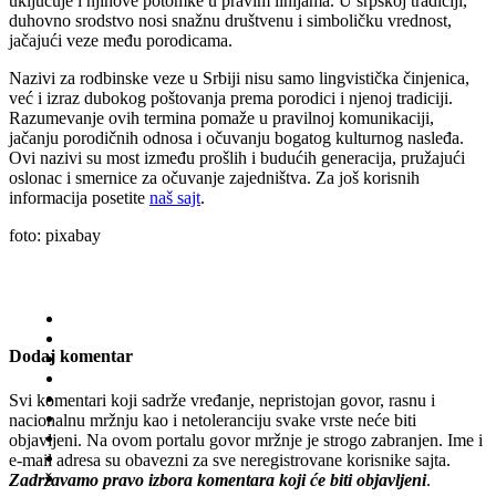
uključuje i njihove potomke u pravim linijama. U srpskoj tradiciji,
duhovno srodstvo nosi snažnu društvenu i simboličku vrednost,
jačajući veze među porodicama.
Nazivi za rodbinske veze u Srbiji nisu samo lingvistička činjenica,
već i izraz dubokog poštovanja prema porodici i njenoj tradiciji.
Razumevanje ovih termina pomaže u pravilnoj komunikaciji,
jačanju porodičnih odnosa i očuvanju bogatog kulturnog nasleđa.
Ovi nazivi su most između prošlih i budućih generacija, pružajući
oslonac i smernice za očuvanje zajedništva. Za još korisnih
informacija posetite
naš sajt
.
foto: pixabay
Dodaj komentar
Svi komentari koji sadrže vređanje, nepristojan govor, rasnu i
nacionalnu mržnju kao i netoleranciju svake vrste neće biti
objavljeni. Na ovom portalu govor mržnje je strogo zabranjen. Ime i
e-mail adresa su obavezni za sve neregistrovane korisnike sajta.
Zadržavamo pravo izbora komentara koji će biti objavljeni
.