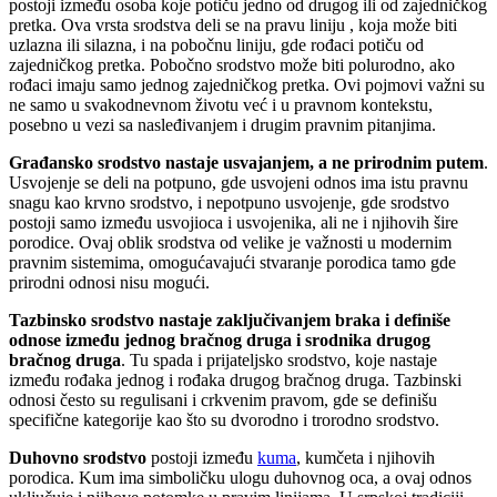
postoji između osoba koje potiču jedno od drugog ili od zajedničkog
pretka. Ova vrsta srodstva deli se na pravu liniju , koja može biti
uzlazna ili silazna, i na pobočnu liniju, gde rođaci potiču od
zajedničkog pretka. Pobočno srodstvo može biti polurodno, ako
rođaci imaju samo jednog zajedničkog pretka. Ovi pojmovi važni su
ne samo u svakodnevnom životu već i u pravnom kontekstu,
posebno u vezi sa nasleđivanjem i drugim pravnim pitanjima.
Građansko srodstvo nastaje usvajanjem, a ne prirodnim putem
.
Usvojenje se deli na potpuno, gde usvojeni odnos ima istu pravnu
snagu kao krvno srodstvo, i nepotpuno usvojenje, gde srodstvo
postoji samo između usvojioca i usvojenika, ali ne i njihovih šire
porodice. Ovaj oblik srodstva od velike je važnosti u modernim
pravnim sistemima, omogućavajući stvaranje porodica tamo gde
prirodni odnosi nisu mogući.
Tazbinsko srodstvo nastaje zaključivanjem braka i definiše
odnose između jednog bračnog druga i srodnika drugog
bračnog druga
. Tu spada i prijateljsko srodstvo, koje nastaje
između rođaka jednog i rođaka drugog bračnog druga. Tazbinski
odnosi često su regulisani i crkvenim pravom, gde se definišu
specifične kategorije kao što su dvorodno i trorodno srodstvo.
Duhovno srodstvo
postoji između
kuma
, kumčeta i njihovih
porodica. Kum ima simboličku ulogu duhovnog oca, a ovaj odnos