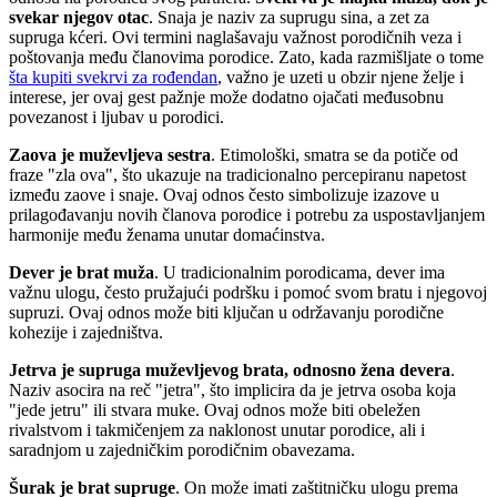
svekar njegov otac
. Snaja je naziv za suprugu sina, a zet za
supruga kćeri. Ovi termini naglašavaju važnost porodičnih veza i
poštovanja među članovima porodice. Zato, kada razmišljate o tome
šta kupiti svekrvi za rođendan
, važno je uzeti u obzir njene želje i
interese, jer ovaj gest pažnje može dodatno ojačati međusobnu
povezanost i ljubav u porodici.
Zaova je muževljeva sestra
. Etimološki, smatra se da potiče od
fraze "zla ova", što ukazuje na tradicionalno percepiranu napetost
između zaove i snaje. Ovaj odnos često simbolizuje izazove u
prilagođavanju novih članova porodice i potrebu za uspostavljanjem
harmonije među ženama unutar domaćinstva.
Dever je brat muža
. U tradicionalnim porodicama, dever ima
važnu ulogu, često pružajući podršku i pomoć svom bratu i njegovoj
supruzi. Ovaj odnos može biti ključan u održavanju porodične
kohezije i zajedništva.
Jetrva je supruga muževljevog brata, odnosno žena devera
.
Naziv asocira na reč "jetra", što implicira da je jetrva osoba koja
"jede jetru" ili stvara muke. Ovaj odnos može biti obeležen
rivalstvom i takmičenjem za naklonost unutar porodice, ali i
saradnjom u zajedničkim porodičnim obavezama.
Šurak je brat supruge
. On može imati zaštitničku ulogu prema