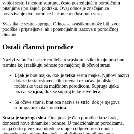
svojoj sestri i njenom suprugu, često posredujući u porodičnim
pitanjima i pružajući podršku. Ovaj odnos je značajan za
povezivanje dve porodice i jačanje međusobnih veza.
Svastika je sestra supruge. Odnos sa svastikom može biti izvor
podrške i prijateljstva, ali i potencijalnih izazova u porodičnoj
dinamici.
Ostali članovi porodice
Nazivi za braću i sestre roditelja u srpskom jeziku imaju posebne
termine koji razlikuju odnose po majčinoj ili očevoj strani.
Ujak
je brat majke, dok je
tetka
sestra majke. Njihovi nazivi
dolaze iz staroslovenskih korena i označavaju bliske
rodbinske veze sa majčinom porodicom. Supruga ujaka
naziva se
ujna
, dok se suprug tetke zove
teča
.
Sa očeve strane, brat oca naziva se
stric
, dok je njegova
supruga poznata kao
strina
.
Snaja je supruga sina
. Ona postaje član porodice kroz brak,
donoseći nove dinamike i odnose. U tradicionalnim porodicama,
snaja često preuzima određene uloge i odgovornosti unutar
domaćinstva, prilagođavajući se običajima i pravilima nove