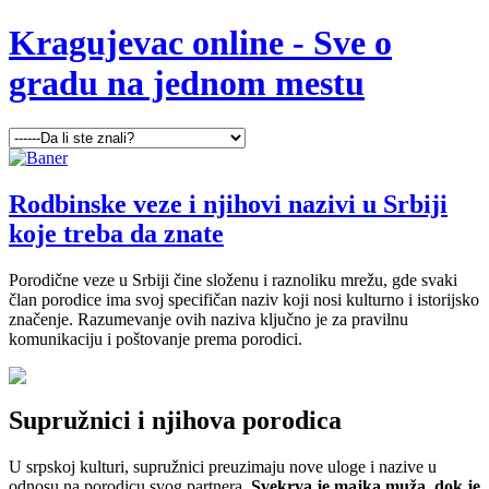
Kragujevac online - Sve o
gradu na jednom mestu
Rodbinske veze i njihovi nazivi u Srbiji
koje treba da znate
Porodične veze u Srbiji čine složenu i raznoliku mrežu, gde svaki
član porodice ima svoj specifičan naziv koji nosi kulturno i istorijsko
značenje. Razumevanje ovih naziva ključno je za pravilnu
komunikaciju i poštovanje prema porodici.
Supružnici i njihova porodica
U srpskoj kulturi, supružnici preuzimaju nove uloge i nazive u
odnosu na porodicu svog partnera.
Svekrva je majka muža, dok je