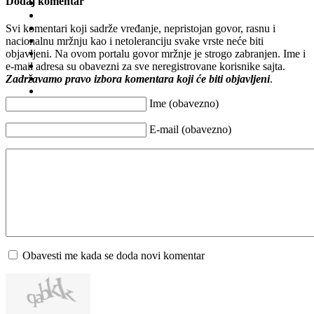
Dodaj komentar
Svi komentari koji sadrže vređanje, nepristojan govor, rasnu i
nacionalnu mržnju kao i netoleranciju svake vrste neće biti
objavljeni. Na ovom portalu govor mržnje je strogo zabranjen. Ime i
e-mail adresa su obavezni za sve neregistrovane korisnike sajta.
Zadržavamo pravo izbora komentara koji će biti objavljeni
.
Ime (obavezno)
E-mail (obavezno)
Obavesti me kada se doda novi komentar