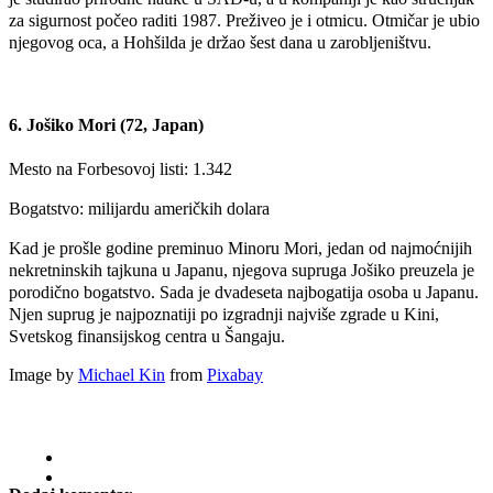
za sigurnost počeo raditi 1987. Preživeo je i otmicu. Otmičar je ubio
njegovog oca, a Hohšilda je držao šest dana u zarobljeništvu.
6. Jošiko Mori (72, Japan)
Mesto na Forbesovoj listi: 1.342
Bogatstvo: milijardu američkih dolara
Kad je prošle godine preminuo Minoru Mori, jedan od najmoćnijih
nekretninskih tajkuna u Japanu, njegova supruga Jošiko preuzela je
porodično bogatstvo. Sada je dvadeseta najbogatija osoba u Japanu.
Njen suprug je najpoznatiji po izgradnji najviše zgrade u Kini,
Svetskog finansijskog centra u Šangaju.
Image by
Michael Kin
from
Pixabay