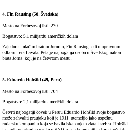
4. Fin Rausing (58, Švedska)
Mesto na Forbesovoj listi: 239
Bogatstvo: 5,1 milijardu američkih dolara
Zajedno s mlađim bratom Jornom, Fin Rausing sedi u upravnom
odboru Tera Lavala. Peta je najbogatija osoba u Švedskoj, nakon
brata Jorna, koji je na četvrtom mestu.
5. Eduardo Hohšild (49, Peru)
Mesto na Forbesovoj listi: 704
Bogatstvo: 2,1 milijardu američkih dolara
Četvrti najbogatiji čovek u Peruu Eduardo Hohšild svoje bogatstvo
može zahvaliti praujaku koji je 1911. utemeljio jako uspešnu
rudarsku kompaniju koja se bavila iskapanjem zlata i srebra. Hohšild
je studirao prirodne nauke u SAD-u, a u kompaniji je kao stručnjak