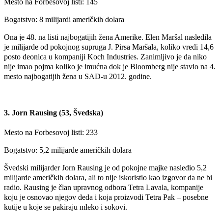
Mesto na Forbesovoj listi: 145
Bogatstvo: 8 milijardi američkih dolara
Ona je 48. na listi najbogatijih žena Amerike. Elen Maršal nasledila
je milijarde od pokojnog supruga J. Pirsa Maršala, koliko vredi 14,6
posto deonica u kompaniji Koch Industries. Zanimljivo je da niko
nije imao pojma koliko je imućna dok je Bloomberg nije stavio na 4.
mesto najbogatijih žena u SAD-u 2012. godine.
3. Jorn Rausing (53, Švedska)
Mesto na Forbesovoj listi: 233
Bogatstvo: 5,2 milijarde američkih dolara
Švedski milijarder Jorn Rausing je od pokojne majke nasledio 5,2
milijarde američkih dolara, ali to nije iskoristio kao izgovor da ne bi
radio. Rausing je član upravnog odbora Tetra Lavala, kompanije
koju je osnovao njegov deda i koja proizvodi Tetra Pak – posebne
kutije u koje se pakiraju mleko i sokovi.