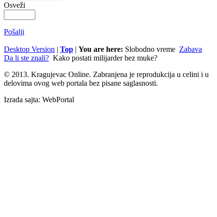
Osveži
Pošalji
Desktop Version
|
Top
|
You are here:
Slobodno vreme
Zabava
Da li ste znali?
Kako postati milijarder bez muke?
© 2013. Kragujevac Online. Zabranjena je reprodukcija u celini i u
delovima ovog web portala bez pisane saglasnosti.
Izrada sajta: WebPortal