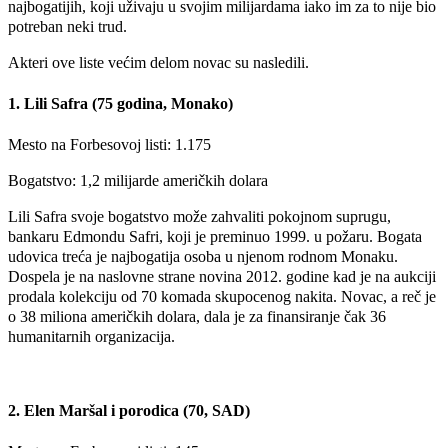
najbogatijih, koji uživaju u svojim milijardama iako im za to nije bio
potreban neki trud.
Akteri ove liste većim delom novac su nasledili.
1. Lili Safra (75 godina, Monako)
Mesto na Forbesovoj listi: 1.175
Bogatstvo: 1,2 milijarde američkih dolara
Lili Safra svoje bogatstvo može zahvaliti pokojnom suprugu,
bankaru Edmondu Safri, koji je preminuo 1999. u požaru. Bogata
udovica treća je najbogatija osoba u njenom rodnom Monaku.
Dospela je na naslovne strane novina 2012. godine kad je na aukciji
prodala kolekciju od 70 komada skupocenog nakita. Novac, a reč je
o 38 miliona američkih dolara, dala je za finansiranje čak 36
humanitarnih organizacija.
2. Elen Maršal i porodica (70, SAD)