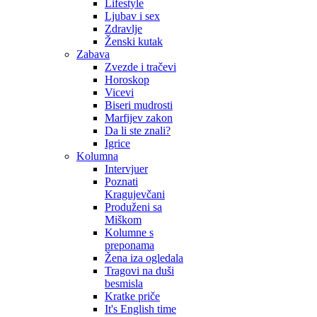
Lifestyle
Ljubav i sex
Zdravlje
Ženski kutak
Zabava
Zvezde i tračevi
Horoskop
Vicevi
Biseri mudrosti
Marfijev zakon
Da li ste znali?
Igrice
Kolumna
Intervjuer
Poznati
Kragujevčani
Produženi sa
Miškom
Kolumne s
preponama
Žena iza ogledala
Tragovi na duši
besmisla
Kratke priče
It's English time