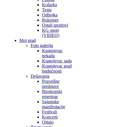
Košarka
Tenis
Odbojka
Rukomet
Ostali sportovi
KG sport
(VIDEO)
Moj grad
Foto galerija
Kragujevac
nekada
Kragujevac sada
Kragujevac grad
budućnosti
Dešavanja
Pozorišne
predstave
Bioskopski
repertoar
Sajamske
manifestacije
Festivali
Koncerti
Ostalo