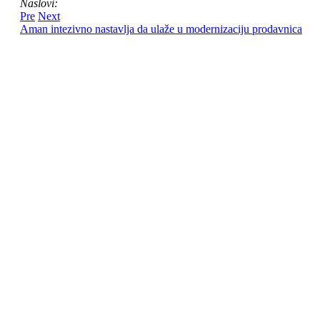
Naslovi:
Pre
Next
Aman intezivno nastavlja da ulaže u modernizaciju prodavnica