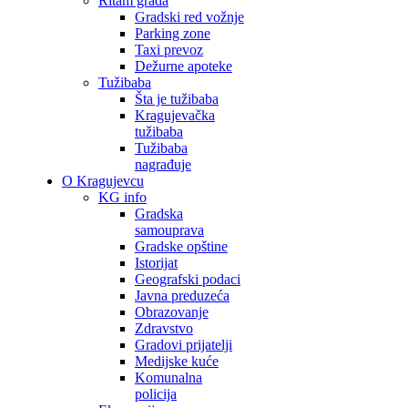
Ritam grada
Gradski red vožnje
Parking zone
Taxi prevoz
Dežurne apoteke
Tužibaba
Šta je tužibaba
Kragujevačka
tužibaba
Tužibaba
nagrađuje
O Kragujevcu
KG info
Gradska
samouprava
Gradske opštine
Istorijat
Geografski podaci
Javna preduzeća
Obrazovanje
Zdravstvo
Gradovi prijatelji
Medijske kuće
Komunalna
policija