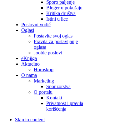
Sporo paljenje
Bloger u pokušaju
Kritika društva
Istini u lice
Poslovni vodič
Oglasi
Postavite svoj oglas
Pravila za postavljanje
oglasa
Jooble poslovi
eKnjiga
Aktuelno
Horoskop
O nama
Marketing
Sponzorstva
O portalu
Kontakt
Privatnost i pravila
korišćenja
Skip to content