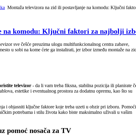
ika
Montaža televizora na zid ili postavljanje na komodu: Ključni faktor
e na komodu: Ključni faktori za najbolji iz
levizor sve češće preuzima ulogu multifunkcionalnog centra zabave,
mesto u sobi na kome ćete ga instalirati, jer izbor između montaže na zid
ristite televizor
- da li vam treba fiksna, stabilna pozicija ili planirate č
ablova, estetike i eventualnog prostora za dodatnu opremu, kao što su
 i objasniti ključne faktore koje treba uzeti u obzir pri izboru. Pomoći
čkim potrebama i stilu života kako biste maksimalno uživali u vašim
d uz pomoć nosača za TV