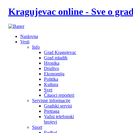
Kragujevac online - Sve o gr
Naslovna
Vesti
Info
Grad Kragujevac
Grad mladih
Hronika
Društvo
Ekonomija
Politika
Kultura
Svet
Čitaoci reporteri
Servisne informacije
Gradski servisi
Pretraga
Važni telefonski
brojevi
Sport
Fudbal