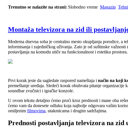
Trenutno se nalazite na strani:
Slobodno vreme
Magazin
Tehn
Montaža televizora na zid ili postavljanj
Moderna dnevna soba je centralno mesto okupljanja porodice, a te
informisanja i zajedničkog uživanja. Zato je od suštinske važnosti 
postavljanja na komodu utiče na funkcionalnost i estetiku prostora.
Prvi korak jeste da sagledate raspored nameštaja i
način na koji ko
premeštanje uređaja. Sledeći korak obuhvata pitanje organizacije k
soundbar zvučnici i igračke konzole.
U ovom tekstu detaljno ćemo proći kroz prednosti i mane oba rešenja
ćemo vam da donesete odluku koja najbolje odgovara vašim korisni
omiljenim
filmovima
, utakmicama i drugim sadržajima.
Prednosti postavljanja televizora na zi