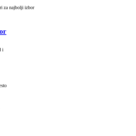
i za najbolji izbor
bor
 i
esto