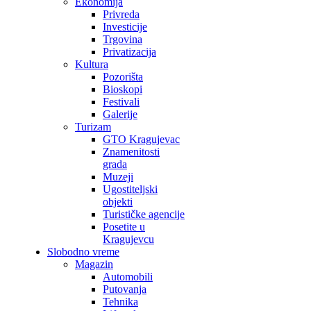
Ekonomija
Privreda
Investicije
Trgovina
Privatizacija
Kultura
Pozorišta
Bioskopi
Festivali
Galerije
Turizam
GTO Kragujevac
Znamenitosti
grada
Muzeji
Ugostiteljski
objekti
Turističke agencije
Posetite u
Kragujevcu
Slobodno vreme
Magazin
Automobili
Putovanja
Tehnika