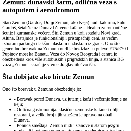
Zemun: dunavski šarm, odlična veza s
autoputem i aerodromom
Stari Zemun (Gardoš, Donji Zemun, oko Keja) nudi kaldrmu, kulu
Gardoš, šetalište uz Dunav i čuvene kafane – idealno za romantične
šetnje i gurmanske večere. Širi Zemun u koji spadaju Novi grad,
Altina, Batajnica je funkcionalniji i pristupačniji ceni, sa većim
izborom parkinga i lakšim ulaskom i izlaskom iz grada. Ono što
generalno boravak na Zemunu nudi je brz izlaz na puteve E75/E70 i
Pupinov most ka Banatu. Veza do Novog Beograda i centra je
obezbeđena kroz više autobuskih i prigradskih linija, a stanica BG
voza „Zemun“ skraćuje vreme do glavnih čvorišta.
Šta dobijate ako birate Zemun
Ono što boravak u Zemunu obezbeđuje je:
- Boravak pored Dunava, uz jutarnja kafu i večernje šetnje na
keju;
- Odlična gastronomija: klasične zemunske kafane i riblji
restorani, a veliki broj njih smešten je upravo na obali
Dunava.
- Ponuda smeštaja: Zemun nudi i stanove u starom jezgru
grada, ali i potpuno nove apartmane u modernism zgradama,