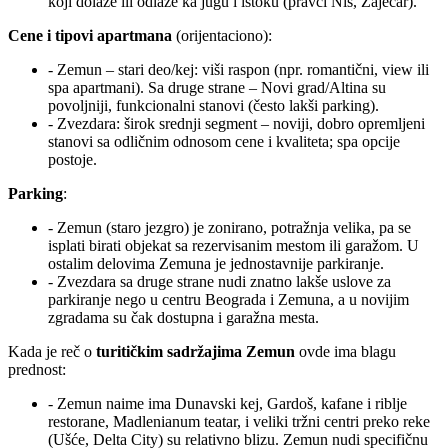
koji dolaze ili odlaze ka jugu i istoku (pravci Niš, Zaječar).
Cene i tipovi apartmana
(orijentaciono):
- Zemun – stari deo/kej: viši raspon (npr. romantični, view ili
spa apartmani). Sa druge strane – Novi grad/Altina su
povoljniji, funkcionalni stanovi (često lakši parking).
- Zvezdara: širok srednji segment – noviji, dobro opremljeni
stanovi sa odličnim odnosom cene i kvaliteta; spa opcije
postoje.
Parking
:
- Zemun (staro jezgro) je zonirano, potražnja velika, pa se
isplati birati objekat sa rezervisanim mestom ili garažom. U
ostalim delovima Zemuna je jednostavnije parkiranje.
- Zvezdara sa druge strane nudi znatno lakše uslove za
parkiranje nego u centru Beograda i Zemuna, a u novijim
zgradama su čak dostupna i garažna mesta.
Kada je reč o
turitičkim sadržajima Zemun
ovde ima blagu
prednost:
- Zemun naime ima Dunavski kej, Gardoš, kafane i riblje
restorane, Madlenianum teatar, i veliki tržni centri preko reke
(Ušće, Delta City) su relativno blizu. Zemun nudi specifičnu