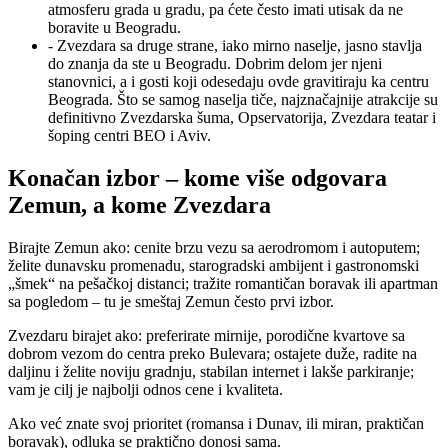
atmosferu grada u gradu, pa ćete često imati utisak da ne
boravite u Beogradu.
- Zvezdara sa druge strane, iako mirno naselje, jasno stavlja
do znanja da ste u Beogradu. Dobrim delom jer njeni
stanovnici, a i gosti koji odesedaju ovde gravitiraju ka centru
Beograda. Što se samog naselja tiče, najznačajnije atrakcije su
definitivno Zvezdarska šuma, Opservatorija, Zvezdara teatar i
šoping centri BEO i Aviv.
Konačan izbor – kome više odgovara
Zemun, a kome Zvezdara
Birajte Zemun ako: cenite brzu vezu sa aerodromom i autoputem;
želite dunavsku promenadu, starogradski ambijent i gastronomski
„šmek“ na pešačkoj distanci; tražite romantičan boravak ili apartman
sa pogledom – tu je smeštaj Zemun često prvi izbor.
Zvezdaru birajet ako: preferirate mirnije, porodične kvartove sa
dobrom vezom do centra preko Bulevara; ostajete duže, radite na
daljinu i želite noviju gradnju, stabilan internet i lakše parkiranje;
vam je cilj je najbolji odnos cene i kvaliteta.
Ako već znate svoj prioritet (romansa i Dunav, ili miran, praktičan
boravak), odluka se praktično donosi sama.