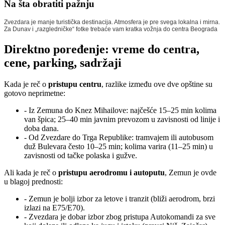
Na šta obratiti pažnju
Zvezdara je manje turistička destinacija. Atmosfera je pre svega lokalna i mirna.
Za Dunav i „razgledničke“ fotke trebaće vam kratka vožnja do centra Beograda
Direktno poređenje: vreme do centra,
cene, parking, sadržaji
Kada je reč o
pristupu centru
, razlike između ove dve opštine su
gotovo neprimetne:
- Iz Zemuna do Knez Mihailove: najčešće 15–25 min kolima
van špica; 25–40 min javnim prevozom u zavisnosti od linije i
doba dana.
- Od Zvezdare do Trga Republike: tramvajem ili autobusom
duž Bulevara često 10–25 min; kolima varira (11–25 min) u
zavisnosti od tačke polaska i gužve.
Ali kada je reč o
pristupu aerodromu i autoputu
, Zemun je ovde
u blagoj prednosti:
- Zemun je bolji izbor za letove i tranzit (bliži aerodrom, brzi
izlazi na E75/E70).
- Zvezdara je dobar izbor zbog pristupa Autokomandi za sve