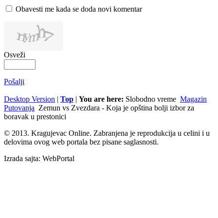
Obavesti me kada se doda novi komentar
Osveži
Pošalji
Desktop Version
|
Top
|
You are here:
Slobodno vreme
Magazin
Putovanja
Zemun vs Zvezdara - Koja je opština bolji izbor za
boravak u prestonici
© 2013. Kragujevac Online. Zabranjena je reprodukcija u celini i u
delovima ovog web portala bez pisane saglasnosti.
Izrada sajta: WebPortal