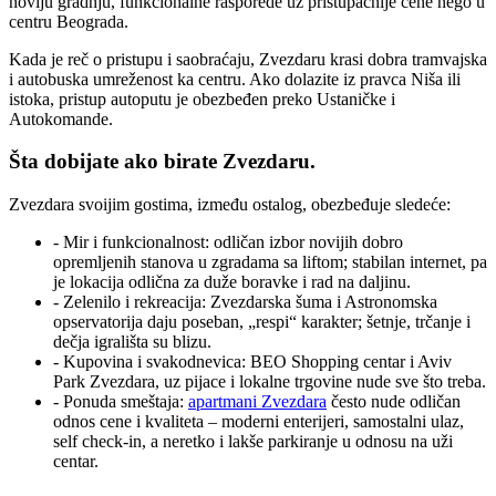
noviju gradnju, funkcionalne rasporede uz pristupačnije cene nego u
centru Beograda.
Kada je reč o pristupu i saobraćaju, Zvezdaru krasi dobra tramvajska
i autobuska umreženost ka centru. Ako dolazite iz pravca Niša ili
istoka, pristup autoputu je obezbeđen preko Ustaničke i
Autokomande.
Šta dobijate ako birate Zvezdaru.
Zvezdara svoijim gostima, između ostalog, obezbeđuje sledeće:
- Mir i funkcionalnost: odličan izbor novijih dobro
opremljenih stanova u zgradama sa liftom; stabilan internet, pa
je lokacija odlična za duže boravke i rad na daljinu.
- Zelenilo i rekreacija: Zvezdarska šuma i Astronomska
opservatorija daju poseban, „respi“ karakter; šetnje, trčanje i
dečja igrališta su blizu.
- Kupovina i svakodnevica: BEO Shopping centar i Aviv
Park Zvezdara, uz pijace i lokalne trgovine nude sve što treba.
- Ponuda smeštaja:
apartmani Zvezdara
često nude odličan
odnos cene i kvaliteta – moderni enterijeri, samostalni ulaz,
self check-in, a neretko i lakše parkiranje u odnosu na uži
centar.