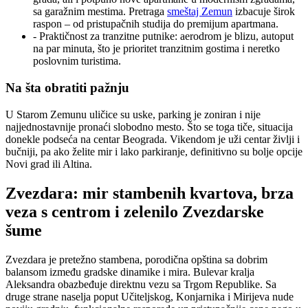
sa garažnim mestima. Pretraga
smeštaj Zemun
izbacuje širok
raspon – od pristupačnih studija do premijum apartmana.
- Praktičnost za tranzitne putnike: aerodrom je blizu, autoput
na par minuta, što je prioritet tranzitnim gostima i neretko
poslovnim turistima.
Na šta obratiti pažnju
U Starom Zemunu uličice su uske, parking je zoniran i nije
najjednostavnije pronaći slobodno mesto. Što se toga tiče, situacija
donekle podseća na centar Beograda. Vikendom je uži centar življi i
bučniji, pa ako želite mir i lako parkiranje, definitivno su bolje opcije
Novi grad ili Altina.
Zvezdara: mir stambenih kvartova, brza
veza s centrom i zelenilo Zvezdarske
šume
Zvezdara je pretežno stambena, porodična opština sa dobrim
balansom između gradske dinamike i mira. Bulevar kralja
Aleksandra obazbeđuje direktnu vezu sa Trgom Republike. Sa
druge strane naselja poput Učiteljskog, Konjarnika i Mirijeva nude