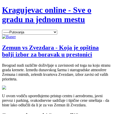
Kragujevac online - Sve o
gradu na jednom mestu
Zemun vs Zvezdara - Koja je opština
bolji izbor za boravak u prestonici
Beograd nudi različite doživljaje u zavisnosti od toga na koju stranu
grada krenete. Između dunavskog šarma i starogradske atmosfere
Zemuna i mirnih, zelenih kvartova Zvezdare, izbor zavisi od vaših
prioriteta.
U ovom vodiču upoređujemo pristup centru i aerodromu, javni
prevoz i parking, svakodnevne sadržaje i tipične cene smeštaja - da
biste lako odlučili da li je za vas Zemun ili Zvezdara.