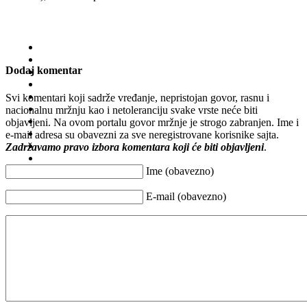
Dodaj komentar
Svi komentari koji sadrže vređanje, nepristojan govor, rasnu i
nacionalnu mržnju kao i netoleranciju svake vrste neće biti
objavljeni. Na ovom portalu govor mržnje je strogo zabranjen. Ime i
e-mail adresa su obavezni za sve neregistrovane korisnike sajta.
Zadržavamo pravo izbora komentara koji će biti objavljeni
.
Ime (obavezno)
E-mail (obavezno)