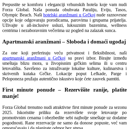
Prepustite se komforu i eleganciji vrhunskih hotela koje vam nudi
Forza Global. Naša ponuda obuhvata Paraliju, Eviju, Tasos,
Olympic Beach. Naši
hotelski aranžmani u Grčkoj
nude raznovrsne
opcije koje odgovaraju porodicama, parovima i grupama prijatelja.
Uživajte u all-inclusive usluzi, luksuznim bazenima, wellness
centrima i nezaboravnim večerima uz pogled na zalazak sunca.
Apartmanski aranžmani – Sloboda i domaći ugođaj
Za one koji preferiraju veću privatnost i fleksibilnost, naši
apartmanski aranžmani u Grčkoj
su pravi izbor. Birajte između
smeštaja blizu mora, u živopisnim grčkim selima ili u centru
letovališta. Savršeno za istraživanje lokalne kulture, kulinarstva i
skrivenih kutaka Grčke. Lokacije poput Lefkade, Parge i
Peloponeza pružaju autentično iskustvo koje ćete zauvek pamtiti.
First minute ponude – Rezervišite ranije, platite
manje!
Forza Global trenutno nudi atraktivne first minute ponude za sezonu
2025. Iskoristite priliku da rezervišete svoje letovanje po
promotivnim cenama i obezbedite sebi najbolje smeštaje uz dodatne
pogodnosti. Rane rezervacije ne samo da donose popuste, već vam
omogućavaju i da planirate odmor bez stresa.