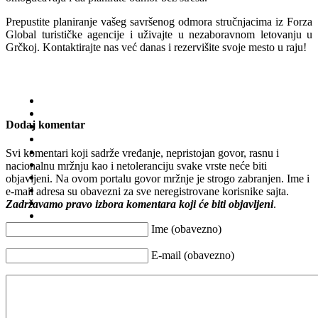
Prepustite planiranje vašeg savršenog odmora stručnjacima iz Forza
Global turističke agencije i uživajte u nezaboravnom letovanju u
Grčkoj. Kontaktirajte nas već danas i rezervišite svoje mesto u raju!
Dodaj komentar
Svi komentari koji sadrže vređanje, nepristojan govor, rasnu i
nacionalnu mržnju kao i netoleranciju svake vrste neće biti
objavljeni. Na ovom portalu govor mržnje je strogo zabranjen. Ime i
e-mail adresa su obavezni za sve neregistrovane korisnike sajta.
Zadržavamo pravo izbora komentara koji će biti objavljeni
.
Ime (obavezno)
E-mail (obavezno)