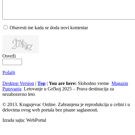
Obavesti me kada se doda novi komentar
Osveži
Pošalji
Desktop Version
|
Top
|
You are here:
Slobodno vreme
Magazin
Putovanja
Letovanje u Grčkoj 2025 – Prava destinacija za
nezaboravno leto
© 2013. Kragujevac Online. Zabranjena je reprodukcija u celini i u
delovima ovog web portala bez pisane saglasnosti.
Izrada sajta: WebPortal