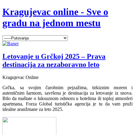
Kragujevac online - Sve o
gradu na jednom mestu
Letovanje u Grčkoj 2025 – Prava
destinacija za nezaboravno leto
Kragujevac Online
Grčka, sa svojim čarobnim pejzažima, tirkiznim morem i
autentičnim šarmom, savršena je destinacija za letovanje iz snova.
Bilo da maštate o luksuznom odmoru u hotelima ili toploj atmosferi
apartmana, Forza Global turistička agencija je tu da vam pruži
idealne aranžmane za leto 2025.