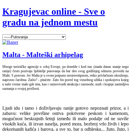
Kragujevac online - Sve o
gradu na jednom mestu
Malta - Malteški arhipelag
Mnoge turističke agencije u celoj Evropi, pa donekle i kod nas (mada danas manje nego
ranije) često pozivaju ljubitelje putovanja da bar deo svog godišnjeg odmora provedu na
Malti. S pravom. Jer Malta je u svom potpuno nestereotipnom, retko privlačnom okruženju,
naprosto čarobna. Zašto? - pitaćete. Zato što pored tog vizuelnog užitka i spokojstva kojeg
u naše vreme malo gde ima, kao i raznovrsnih atrakcija i razonode, nudi i krajnje zanimljiva
saznanja o svojoj prošlosti.
Ljudi idu i tamo i doživljavaju ranije gotovo nepoznati prizor, a i
zabavu: velike površine ostrva pokrivene peskom i kamenom,
mogućnost beskrajnih šetnji između ili malo podalje od ne suviše
visokih kuća, ili izvan naselja, pored mora, bezbroj vrlo živih i lepo
dekorisanih kafića i barova, a sve to, bar u odblesku... žuto, žuto, i