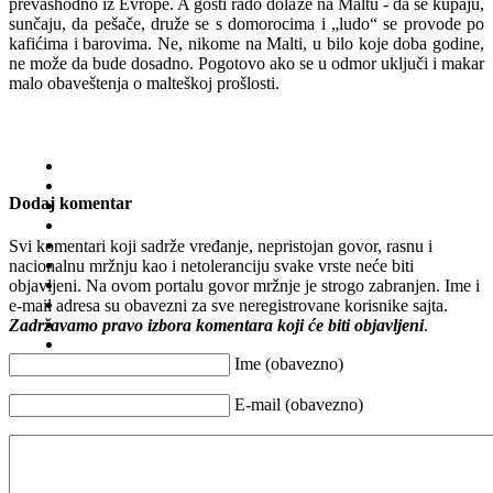
prevashodno iz Evrope. A gosti rado dolaze na Maltu - da se kupaju,
sunčaju, da pešače, druže se s domorocima i „ludo“ se provode po
kafićima i barovima. Ne, nikome na Malti, u bilo koje doba godine,
ne može da bude dosadno. Pogotovo ako se u odmor uključi i makar
malo obaveštenja o malteškoj prošlosti.
Dodaj komentar
Svi komentari koji sadrže vređanje, nepristojan govor, rasnu i
nacionalnu mržnju kao i netoleranciju svake vrste neće biti
objavljeni. Na ovom portalu govor mržnje je strogo zabranjen. Ime i
e-mail adresa su obavezni za sve neregistrovane korisnike sajta.
Zadržavamo pravo izbora komentara koji će biti objavljeni
.
Ime (obavezno)
E-mail (obavezno)