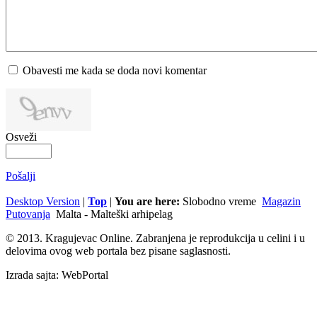
Obavesti me kada se doda novi komentar
Osveži
Pošalji
Desktop Version
|
Top
|
You are here:
Slobodno vreme
Magazin
Putovanja
Malta - Malteški arhipelag
© 2013. Kragujevac Online. Zabranjena je reprodukcija u celini i u
delovima ovog web portala bez pisane saglasnosti.
Izrada sajta: WebPortal