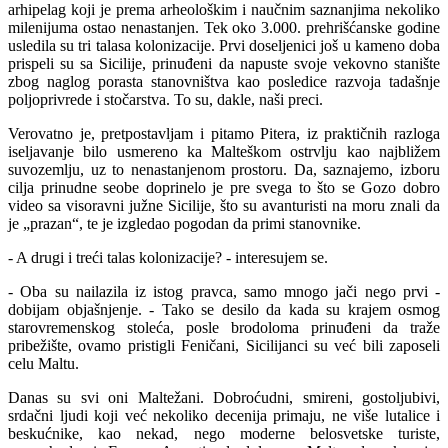
arhipelag koji je prema arheološkim i naučnim saznanjima nekoliko
milenijuma ostao nenastanjen. Tek oko 3.000. prehrišćanske godine
usledila su tri talasa kolonizacije. Prvi doseljenici još u kameno doba
prispeli su sa Sicilije, prinuđeni da napuste svoje vekovno stanište
zbog naglog porasta stanovništva kao posledice razvoja tadašnje
poljoprivrede i stočarstva. To su, dakle, naši preci.
Verovatno je, pretpostavljam i pitamo Pitera, iz praktičnih razloga
iseljavanje bilo usmereno ka Malteškom ostrvlju kao najbližem
suvozemlju, uz to nenastanjenom prostoru. Da, saznajemo, izboru
cilja prinudne seobe doprinelo je pre svega to što se Gozo dobro
video sa visoravni južne Sicilije, što su avanturisti na moru znali da
je „prazan“, te je izgledao pogodan da primi stanovnike.
- A drugi i treći talas kolonizacije? - interesujem se.
- Oba su nailazila iz istog pravca, samo mnogo jači nego prvi -
dobijam objašnjenje. - Tako se desilo da kada su krajem osmog
starovremenskog stoleća, posle brodoloma prinuđeni da traže
pribežište, ovamo pristigli Feničani, Sicilijanci su već bili zaposeli
celu Maltu.
Danas su svi oni Maltežani. Dobroćudni, smireni, gostoljubivi,
srdačni ljudi koji već nekoliko decenija primaju, ne više lutalice i
beskućnike, kao nekad, nego moderne belosvetske turiste,