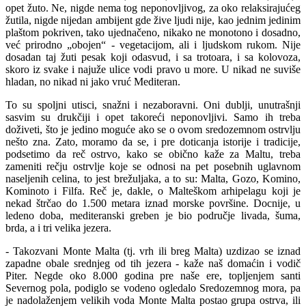
opet žuto. Ne, nigde nema tog neponovljivog, za oko relaksirajućeg
žutila, nigde nijedan ambijent gde žive ljudi nije, kao jednim jedinim
plaštom pokriven, tako ujednačeno, nikako ne monotono i dosadno,
već prirodno „obojen“ - vegetacijom, ali i ljudskom rukom. Nije
dosadan taj žuti pesak koji odasvud, i sa trotoara, i sa kolovoza,
skoro iz svake i najuže ulice vodi pravo u more. U nikad ne suviše
hladan, no nikad ni jako vruć Mediteran.
To su spoljni utisci, snažni i nezaboravni. Oni dublji, unutrašnji
sasvim su drukčiji i opet takoreći neponovljivi. Samo ih treba
doživeti, što je jedino moguće ako se o ovom sredozemnom ostrvlju
nešto zna. Zato, moramo da se, i pre doticanja istorije i tradicije,
podsetimo da reč ostrvo, kako se obično kaže za Maltu, treba
zameniti rečju ostrvlje koje se odnosi na pet posebnih uglavnom
naseljenih celina, to jest brežuljaka, a to su: Malta, Gozo, Komino,
Kominoto i Filfa. Reč je, dakle, o Malteškom arhipelagu koji je
nekad štrčao do 1.500 metara iznad morske površine. Docnije, u
ledeno doba, mediteranski greben je bio područje livada, šuma,
brda, a i tri velika jezera.
- Takozvani Monte Malta (tj. vrh ili breg Malta) uzdizao se iznad
zapadne obale srednjeg od tih jezera - kaže naš domaćin i vodič
Piter. Negde oko 8.000 godina pre naše ere, topljenjem santi
Severnog pola, podiglo se vodeno ogledalo Sredozemnog mora, pa
je nadolaženjem velikih voda Monte Malta postao grupa ostrva, ili