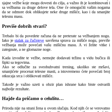
sjajne vežbe koje mogu dovesti do cilja, a važno ih je kombinovati i
sa vežbama za druge delove tela. One će omogućiti vašim nogama
da se odmore dok oblikujete neke druge mišiće, kao i da smanjite
telesnu masu.
Previše dobrih stvari?
Trebalo bi da povedete računa da ne preterate sa vežbanjem nogu.
Iako je
stalak za čučnjeve
savršena sprava za mišiće nogu, previše
vežbanja može povećati vašu mišićnu masu. A vi želite vitke i
zategnute, a ne glomazne noge.
Kada izvodite te vežbe, nemojte dodavati težinu u vidu bučica ili
šipki sa tegovima.
Ako se odlučite za sveobuhvatni trening, ukoliko ste mršavi,
smanjićete procenat telesne masti, a istovremeno ćete povećati broj
otkucaja srca i oblikovati mišiće.
Takođe je važno uzeti u obzir plan ishrane kako biste ostvarili
najbolje rezultate.
Hajde da pričamo o celulitu…
Priroda nije na strani žena u ovom slučaju. Kod njih će se verovatno