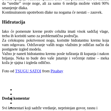
da “sredite” svoje noge, ali za samo 6 nedelja možete videti 90%
smanjenje dlaka.
Kontinuiranom upotrebom dlake na nogama će nestati – zauvek.
Hidratacija
Iako će pomenute kreme protiv celulita imati visok sadržaj vlage,
treba ih koristiti samo za problematična područja.
Za celokupnu pokrivenost nogu, koristite hidratantnu kremu koja
vam odgovara. Održavanje vaših nogu vlažnim je odličan način da
postignete izgled modela.
Važno je naneti hidratantnu kremu posle tuširanja ili kupanja i nakon
brijanja. Neka to bude deo vaše jutarnje i večernje rutine – meka
koža je sjajna i izgleda odlično.
Foto od
TSUGU SATOI
from
Pixabay
Dodaj komentar
Svi komentari koji sadrže vređanje, nepristojan govor, rasnu i