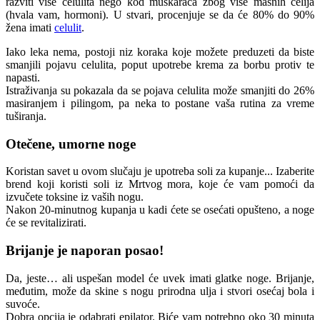
razviti više celulita nego kod muškaraca zbog više masnih ćelija
(hvala vam, hormoni). U stvari, procenjuje se da će 80% do 90%
žena imati
celulit
.
Iako leka nema, postoji niz koraka koje možete preduzeti da biste
smanjili pojavu celulita, poput upotrebe krema za borbu protiv te
napasti.
Istraživanja su pokazala da se pojava celulita može smanjiti do 26%
masiranjem i pilingom, pa neka to postane vaša rutina za vreme
tuširanja.
Otečene, umorne noge
Koristan savet u ovom slučaju je upotreba soli za kupanje... Izaberite
brend koji koristi soli iz Mrtvog mora, koje će vam pomoći da
izvučete toksine iz vaših nogu.
Nakon 20-minutnog kupanja u kadi ćete se osećati opušteno, a noge
će se revitalizirati.
Brijanje je naporan posao!
Da, jeste… ali uspešan model će uvek imati glatke noge. Brijanje,
međutim, može da skine s nogu prirodna ulja i stvori osećaj bola i
suvoće.
Dobra opcija je odabrati epilator. Biće vam potrebno oko 30 minuta