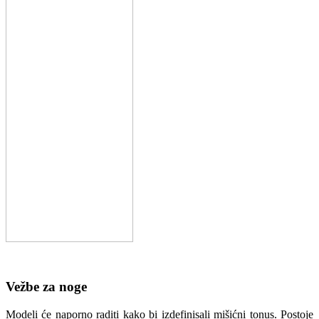
Vežbe za noge
Modeli će naporno raditi kako bi izdefinisali mišićni tonus. Postoje