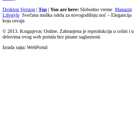
Desktop Version
|
Top
|
You are here:
Slobodno vreme
Magazin
Lifestyle
Svečana muška odela za novogodišnju noć – Elegancija
koja osvaja
© 2013. Kragujevac Online. Zabranjena je reprodukcija u celini i u
delovima ovog web portala bez pisane saglasnosti.
Izrada sajta: WebPortal