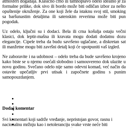
atmosferi događaja. Klasično crno ili tamnoplavo odelo idealno je za
formalne prilike, dok sivo ili bordo može biti odličan izbor za nešto
opuštenije okruženje. Za one koji žele da istaknu svoj stil, smoking
sa baršunastim detaljima ili satenskim reverima može biti pun
pogodak.
Uz odelo, ključni su i dodaci. Bela ili crna košulja ostaju večni
klasici, dok leptir-mašna ili kravata mogu dodati dodatnu dozu
elegancije. Cipele treba da budu savršeno uglačane, a diskretan sat
ili manžetne mogu biti završni detalj koji će upotpuniti vaš izgled.
Ne zaboravite i na udobnost – odelo treba da bude savršeno krojeno
kako biste se u njemu osećali slobodno i samouvereno dok ulazite u
novu godinu. Svečano odelo nije samo odevni komad, već način da
ostavite upečatljiv prvi utisak i započnete godinu s punim
samopouzdanjem.
Dodaj komentar
Svi komentari koji sadrže vređanje, nepristojan govor, rasnu i
nacionalnu mržnju kao i netoleranciju svake vrste neće biti