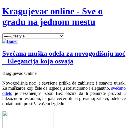
Kragujevac online - Sve o
gradu na jednom mestu
Svečana muška odela za novogodišnju noć
– Elegancija koja osvaja
Kragujevac Online
Novogodišnja noć je savršena prilika da zablistate i ostavite utisak.
Za muškarce koji žele da izgledaju sofisticirano i elegantno,
svečano
odelo
je nezamenjiv izbor. Bez obzira da li planirate provod u
luksuznom restoranu, na gala večeri ili na privatnoj zabavi, odelo će
dodati notu prestiža vašem izgledu.