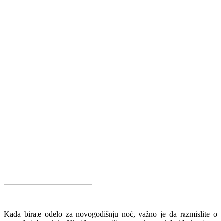
Kada birate odelo za novogodišnju noć, važno je da razmislite o