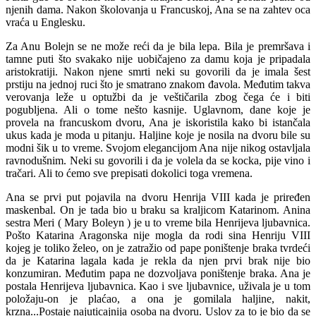
njenih dama. Nakon školovanja u Francuskoj, Ana se na zahtev oca
vraća u Englesku.
Za Anu Bolejn se ne može reći da je bila lepa. Bila je premršava i
tamne puti što svakako nije uobičajeno za damu koja je pripadala
aristokratiji. Nakon njene smrti neki su govorili da je imala šest
prstiju na jednoj ruci što je smatrano znakom đavola. Međutim takva
verovanja leže u optužbi da je veštičarila zbog čega će i biti
pogubljena. Ali o tome nešto kasnije. Uglavnom, dane koje je
provela na francuskom dvoru, Ana je iskoristila kako bi istančala
ukus kada je moda u pitanju. Haljine koje je nosila na dvoru bile su
modni šik u to vreme. Svojom elegancijom Ana nije nikog ostavljala
ravnodušnim. Neki su govorili i da je volela da se kocka, pije vino i
tračari. Ali to ćemo sve prepisati dokolici toga vremena.
Ana se prvi put pojavila na dvoru Henrija VIII kada je priređen
maskenbal. On je tada bio u braku sa kraljicom Katarinom. Anina
sestra Meri ( Mary Boleyn ) je u to vreme bila Henrijeva ljubavnica.
Pošto Katarina Aragonska nije mogla da rodi sina Henriju VIII
kojeg je toliko želeo, on je zatražio od pape poništenje braka tvrdeći
da je Katarina lagala kada je rekla da njen prvi brak nije bio
konzumiran. Međutim papa ne dozvoljava poništenje braka. Ana je
postala Henrijeva ljubavnica. Kao i sve ljubavnice, uživala je u tom
položaju-on je plaćao, a ona je gomilala haljine, nakit,
krzna...Postaje najuticajnija osoba na dvoru. Uslov za to je bio da se