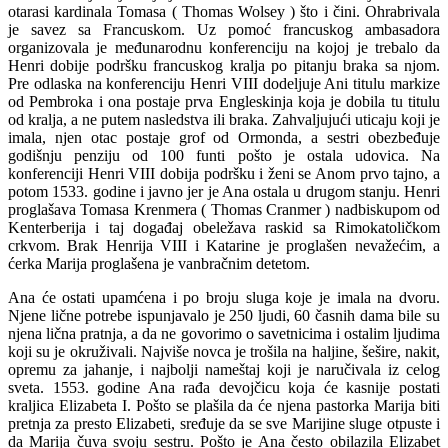
otarasi kardinala Tomasa ( Thomas Wolsey ) što i čini. Ohrabrivala
je savez sa Francuskom. Uz pomoć francuskog ambasadora
organizovala je međunarodnu konferenciju na kojoj je trebalo da
Henri dobije podršku francuskog kralja po pitanju braka sa njom.
Pre odlaska na konferenciju Henri VIII dodeljuje Ani titulu markize
od Pembroka i ona postaje prva Engleskinja koja je dobila tu titulu
od kralja, a ne putem nasledstva ili braka. Zahvaljujući uticaju koji je
imala, njen otac postaje grof od Ormonda, a sestri obezbeđuje
godišnju penziju od 100 funti pošto je ostala udovica. Na
konferenciji Henri VIII dobija podršku i ženi se Anom prvo tajno, a
potom 1533. godine i javno jer je Ana ostala u drugom stanju. Henri
proglašava Tomasa Krenmera ( Thomas Cranmer ) nadbiskupom od
Kenterberija i taj događaj obeležava raskid sa Rimokatoličkom
crkvom. Brak Henrija VIII i Katarine je proglašen nevažećim, a
ćerka Marija proglašena je vanbračnim detetom.
Ana će ostati upamćena i po broju sluga koje je imala na dvoru.
Njene lične potrebe ispunjavalo je 250 ljudi, 60 časnih dama bile su
njena lična pratnja, a da ne govorimo o savetnicima i ostalim ljudima
koji su je okruživali. Najviše novca je trošila na haljine, šešire, nakit,
opremu za jahanje, i najbolji nameštaj koji je naručivala iz celog
sveta. 1553. godine Ana rađa devojčicu koja će kasnije postati
kraljica Elizabeta I. Pošto se plašila da će njena pastorka Marija biti
pretnja za presto Elizabeti, sređuje da se sve Marijine sluge otpuste i
da Marija čuva svoju sestru. Pošto je Ana često obilazila Elizabet