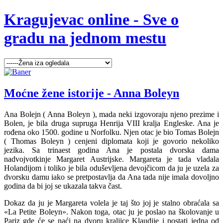
Kragujevac online - Sve o
gradu na jednom mestu
Moćne žene istorije - Anna Boleyn
Ana Bolejn ( Anna Boleyn ), mada neki izgovoraju njeno prezime i
Bolen, je bila druga supruga Henrija VIII kralja Engleske. Ana je
rođena oko 1500. godine u Norfolku. Njen otac je bio Tomas Bolejn
( Thomas Boleyn ) cenjeni diplomata koji je govorio nekoliko
jezika. Sa trinaest godina Ana je postala dvorska dama
nadvojvotkinje Margaret Austrijske. Margareta je tada vladala
Holandijom i toliko je bila oduševljena devojčicom da ju je uzela za
dvorsku damu iako se pretpostavlja da Ana tada nije imala dovoljno
godina da bi joj se ukazala takva čast.
Dokaz da ju je Margareta volela je taj što joj je stalno obraćala sa
«La Petite Boleyn». Nakon toga, otac ju je poslao na školovanje u
Pariz gde će se naći na dvoru kraljice Klaudije i postati jedna od