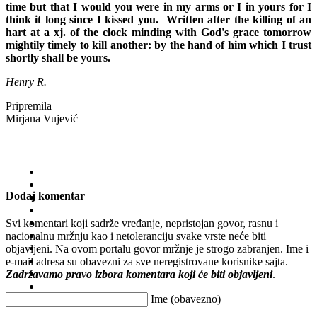
time but that I would you were in my arms or I in yours for I
think it long since I kissed you. Written after the killing of an
hart at a xj. of the clock minding with God's grace tomorrow
mightily timely to kill another: by the hand of him which I trust
shortly shall be yours.
Henry R.
Pripremila
Mirjana Vujević
Dodaj komentar
Svi komentari koji sadrže vređanje, nepristojan govor, rasnu i
nacionalnu mržnju kao i netoleranciju svake vrste neće biti
objavljeni. Na ovom portalu govor mržnje je strogo zabranjen. Ime i
e-mail adresa su obavezni za sve neregistrovane korisnike sajta.
Zadržavamo pravo izbora komentara koji će biti objavljeni
.
Ime (obavezno)