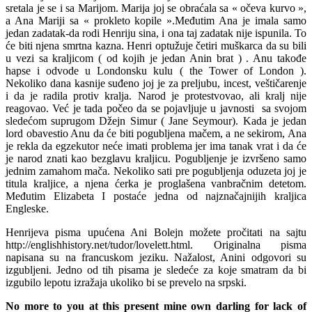
sretala je se i sa Marijom. Marija joj se obraćala sa « očeva kurvo »,
a Ana Mariji sa « prokleto kopile ».Međutim Ana je imala samo
jedan zadatak-da rodi Henriju sina, i ona taj zadatak nije ispunila. To
će biti njena smrtna kazna. Henri optužuje četiri muškarca da su bili
u vezi sa kraljicom ( od kojih je jedan Anin brat ) . Anu takođe
hapse i odvode u Londonsku kulu ( the Tower of London ).
Nekoliko dana kasnije suđeno joj je za preljubu, incest, veštičarenje
i da je radila protiv kralja. Narod je protestvovao, ali kralj nije
reagovao. Već je tada počeo da se pojavljuje u javnosti sa svojom
sledećom suprugom Džejn Simur ( Jane Seymour). Kada je jedan
lord obavestio Anu da će biti pogubljena mačem, a ne sekirom, Ana
je rekla da egzekutor neće imati problema jer ima tanak vrat i da će
je narod znati kao bezglavu kraljicu. Pogubljenje je izvršeno samo
jednim zamahom mača. Nekoliko sati pre pogubljenja oduzeta joj je
titula kraljice, a njena ćerka je proglašena vanbračnim detetom.
Međutim Elizabeta I postaće jedna od najznačajnijih kraljica
Engleske.
Henrijeva pisma upućena Ani Bolejn možete pročitati na sajtu
http://englishhistory.net/tudor/lovelett.html. Originalna pisma
napisana su na francuskom jeziku. Nažalost, Anini odgovori su
izgubljeni. Jedno od tih pisama je sledeće za koje smatram da bi
izgubilo lepotu izražaja ukoliko bi se prevelo na srpski.
No more to you at this present mine own darling for lack of