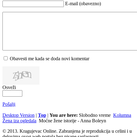
E-mail (obavezno)
Obavesti me kada se doda novi komentar
Osveži
Pošalji
Desktop Version
|
Top
|
You are here:
Slobodno vreme
Kolumna
Žena iza ogledala
Moćne žene istorije - Anna Boleyn
© 2013. Kragujevac Online. Zabranjena je reprodukcija u celini i u
delovima ovog web portala bez pisane saglasnosti.