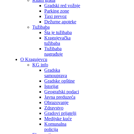
Ritam grada
Gradski red vožnje
Parking zone
Taxi prevoz
Dežurne apoteke
Tužibaba
Šta je tužibaba
Kragujevačka
tužibaba
Tužibaba
nagrađuje
O Kragujevcu
KG info
Gradska
samouprava
Gradske opštine
Istorijat
Geografski podaci
Javna preduzeća
Obrazovanje
Zdravstvo
Gradovi prijatelji
Medijske kuće
Komunalna
policija