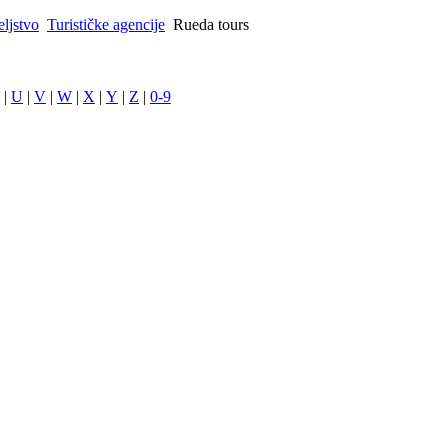
eljstvo
Turističke agencije
Rueda tours
|
U
|
V
|
W
|
X
|
Y
|
Z
|
0-9