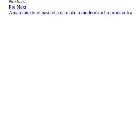
Naslovi:
Pre
Next
Aman intezivno nastavlja da ulaže u modernizaciju prodavnica