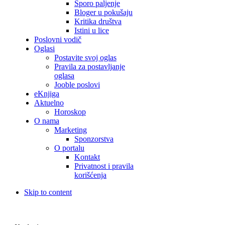
Sporo paljenje
Bloger u pokušaju
Kritika društva
Istini u lice
Poslovni vodič
Oglasi
Postavite svoj oglas
Pravila za postavljanje
oglasa
Jooble poslovi
eKnjiga
Aktuelno
Horoskop
O nama
Marketing
Sponzorstva
O portalu
Kontakt
Privatnost i pravila
korišćenja
Skip to content