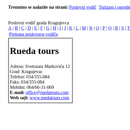
Trenutno se nalazite na strani:
Poslovni vodič
Turizam i ugostit
Poslovni vodič grada Kragujevca
A
|
B
|
C
|
D
|
E
|
F
|
G
|
H
|
I
|
J
|
K
|
L
|
M
|
N
|
O
|
P
|
Q
|
R
|
S
|
T
Pretraga poslovnog vodiča
Rueda tours
Adresa:
Svetozara Markovića 12
Grad:
Kragujevac
Telefon:
034/355-084
Faks:
034/355-084
Mobilni:
064/66-31-069
E-mail:
office@ruedatours.com
Web sajt:
www.ruedatours.com