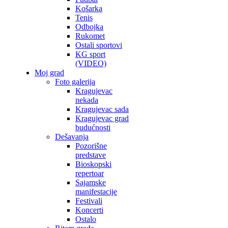
Košarka
Tenis
Odbojka
Rukomet
Ostali sportovi
KG sport
(VIDEO)
Moj grad
Foto galerija
Kragujevac
nekada
Kragujevac sada
Kragujevac grad
budućnosti
Dešavanja
Pozorišne
predstave
Bioskopski
repertoar
Sajamske
manifestacije
Festivali
Koncerti
Ostalo