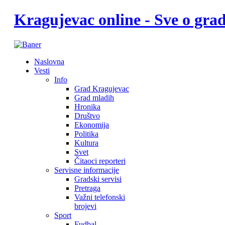
Kragujevac online - Sve o gr
Naslovna
Vesti
Info
Grad Kragujevac
Grad mladih
Hronika
Društvo
Ekonomija
Politika
Kultura
Svet
Čitaoci reporteri
Servisne informacije
Gradski servisi
Pretraga
Važni telefonski
brojevi
Sport
Fudbal