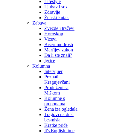
Lifestyle
Ljubav i sex
Zdravlje
Ženski kutak
Zabava
Zvezde i tračevi
Horoskop
Vicevi
Biseri mudrosti
Marfijev zakon
Da li ste znali?
Igrice
Kolumna
Intervjuer
Poznati
Kragujevčani
Produženi sa
Miškom
Kolumne s
preponama
Žena iza ogledala
Tragovi na duši
besmisla
Kratke priče
It's English time