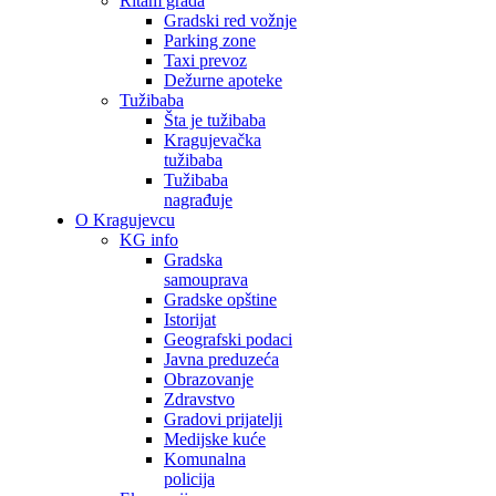
Ritam grada
Gradski red vožnje
Parking zone
Taxi prevoz
Dežurne apoteke
Tužibaba
Šta je tužibaba
Kragujevačka
tužibaba
Tužibaba
nagrađuje
O Kragujevcu
KG info
Gradska
samouprava
Gradske opštine
Istorijat
Geografski podaci
Javna preduzeća
Obrazovanje
Zdravstvo
Gradovi prijatelji
Medijske kuće
Komunalna
policija