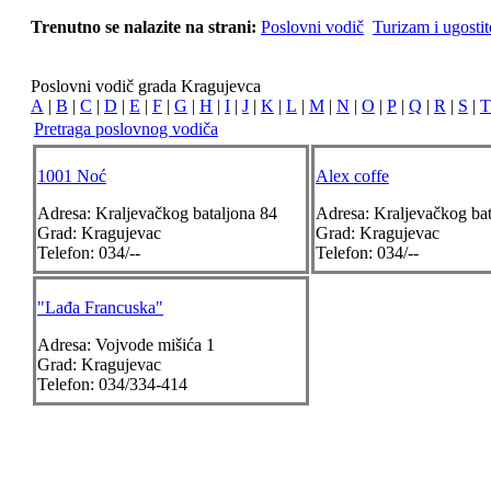
Trenutno se nalazite na strani:
Poslovni vodič
Turizam i ugostit
Poslovni vodič grada Kragujevca
A
|
B
|
C
|
D
|
E
|
F
|
G
|
H
|
I
|
J
|
K
|
L
|
M
|
N
|
O
|
P
|
Q
|
R
|
S
|
T
Pretraga poslovnog vodiča
1001 Noć
Alex coffe
Adresa:
Kraljevačkog bataljona 84
Adresa:
Kraljevačkog ba
Grad:
Kragujevac
Grad:
Kragujevac
Telefon:
034/--
Telefon:
034/--
"Lađa Francuska"
Adresa:
Vojvode mišića 1
Grad:
Kragujevac
Telefon:
034/334-414