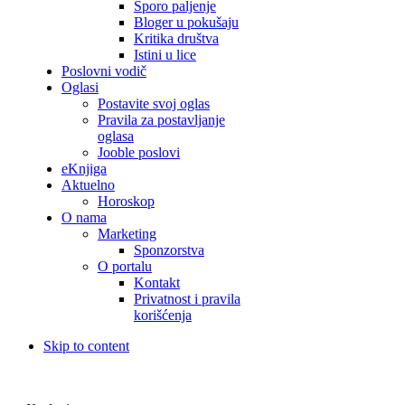
Sporo paljenje
Bloger u pokušaju
Kritika društva
Istini u lice
Poslovni vodič
Oglasi
Postavite svoj oglas
Pravila za postavljanje
oglasa
Jooble poslovi
eKnjiga
Aktuelno
Horoskop
O nama
Marketing
Sponzorstva
O portalu
Kontakt
Privatnost i pravila
korišćenja
Skip to content