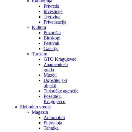
Ekonomija
Privreda
Investicije
Trgovina
Privatizacija
Kultura
Pozorišta
Bioskopi
Festivali
Galerije
Turizam
GTO Kragujevac
Znamenitosti
grada
Muzeji
Ugostiteljski
objekti
Turističke agencije
Posetite u
Kragujevcu
Slobodno vreme
Magazin
Automobili
Putovanja
Tehnika