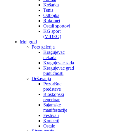
Košarka
Tenis
Odbojka
Rukomet
Ostali sportovi
KG sport
(VIDEO)
Moj grad
Foto galerija
Kragujevac
nekada
Kragujevac sada
Kragujevac grad
budućnosti
Dešavanja
Pozorišne
predstave
Bioskopski
repertoar
Sajamske
manifestacije
Festivali
Koncerti
Ostalo