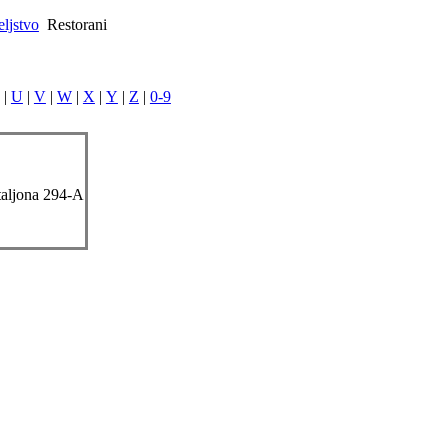
eljstvo
Restorani
|
U
|
V
|
W
|
X
|
Y
|
Z
|
0-9
taljona 294-A