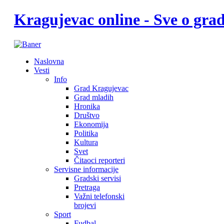
Kragujevac online - Sve o gr
Naslovna
Vesti
Info
Grad Kragujevac
Grad mladih
Hronika
Društvo
Ekonomija
Politika
Kultura
Svet
Čitaoci reporteri
Servisne informacije
Gradski servisi
Pretraga
Važni telefonski
brojevi
Sport
Fudbal