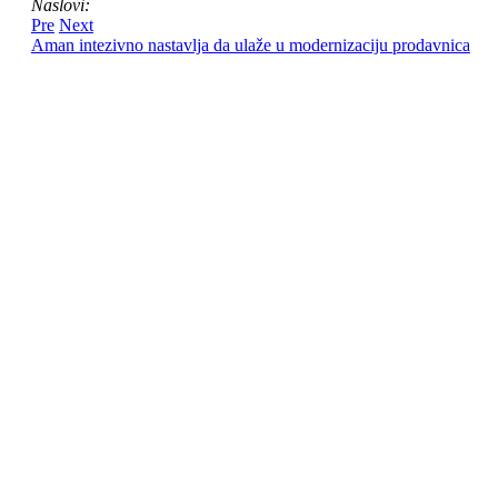
Naslovi:
Pre
Next
Aman intezivno nastavlja da ulaže u modernizaciju prodavnica