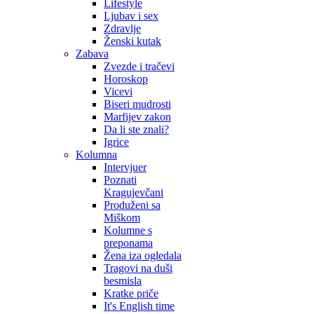
Lifestyle
Ljubav i sex
Zdravlje
Ženski kutak
Zabava
Zvezde i tračevi
Horoskop
Vicevi
Biseri mudrosti
Marfijev zakon
Da li ste znali?
Igrice
Kolumna
Intervjuer
Poznati
Kragujevčani
Produženi sa
Miškom
Kolumne s
preponama
Žena iza ogledala
Tragovi na duši
besmisla
Kratke priče
It's English time