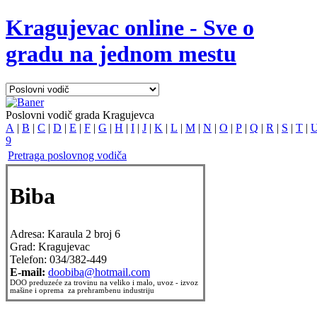
Kragujevac online - Sve o
gradu na jednom mestu
Poslovni vodič grada Kragujevca
A
|
B
|
C
|
D
|
E
|
F
|
G
|
H
|
I
|
J
|
K
|
L
|
M
|
N
|
O
|
P
|
Q
|
R
|
S
|
T
|
9
Pretraga poslovnog vodiča
Biba
Adresa:
Karaula 2 broj 6
Grad:
Kragujevac
Telefon:
034/382-449
E-mail:
doobiba@hotmail.com
DOO preduzeće za trovinu na veliko i malo, uvoz - izvoz
mašine i oprema za prehrambenu industriju