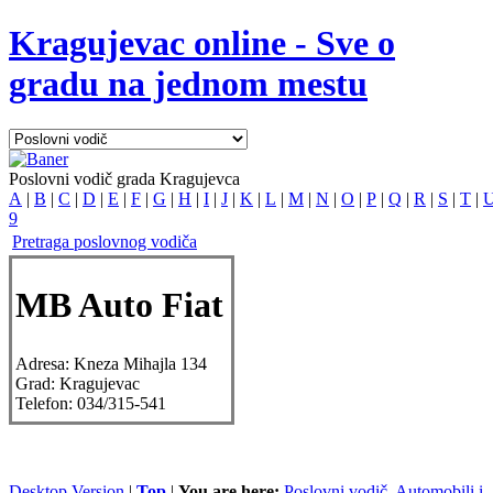
Kragujevac online - Sve o
gradu na jednom mestu
Poslovni vodič grada Kragujevca
A
|
B
|
C
|
D
|
E
|
F
|
G
|
H
|
I
|
J
|
K
|
L
|
M
|
N
|
O
|
P
|
Q
|
R
|
S
|
T
|
9
Pretraga poslovnog vodiča
MB Auto Fiat
Adresa:
Kneza Mihajla 134
Grad:
Kragujevac
Telefon:
034/315-541
Desktop Version
|
Top
|
You are here:
Poslovni vodič
Automobili i