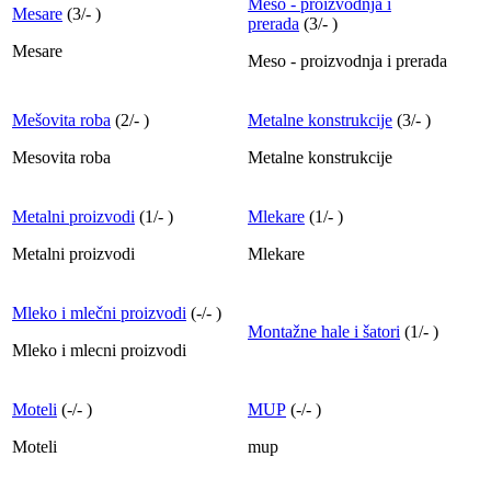
Meso - proizvodnja i
Mesare
(
3
/
-
)
prerada
(
3
/
-
)
Mesare
Meso - proizvodnja i prerada
Mešovita roba
(
2
/
-
)
Metalne konstrukcije
(
3
/
-
)
Mesovita roba
Metalne konstrukcije
Metalni proizvodi
(
1
/
-
)
Mlekare
(
1
/
-
)
Metalni proizvodi
Mlekare
Mleko i mlečni proizvodi
(
-
/
-
)
Montažne hale i šatori
(
1
/
-
)
Mleko i mlecni proizvodi
Moteli
(
-
/
-
)
MUP
(
-
/
-
)
Moteli
mup