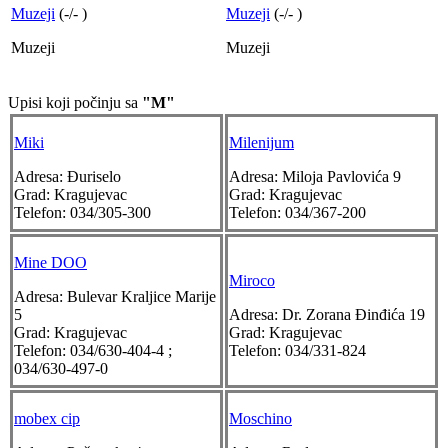
Muzeji
(
-
/
-
)
Muzeji
(
-
/
-
)
Muzeji
Muzeji
Upisi koji počinju sa
"M"
Miki
Milenijum
Adresa:
Đuriselo
Adresa:
Miloja Pavlovića 9
Grad:
Kragujevac
Grad:
Kragujevac
Telefon:
034/305-300
Telefon:
034/367-200
Mine DOO
Miroco
Adresa:
Bulevar Kraljice Marije
5
Adresa:
Dr. Zorana Đinđića 19
Grad:
Kragujevac
Grad:
Kragujevac
Telefon:
034/630-404-4 ;
Telefon:
034/331-824
034/630-497-0
mobex cip
Moschino