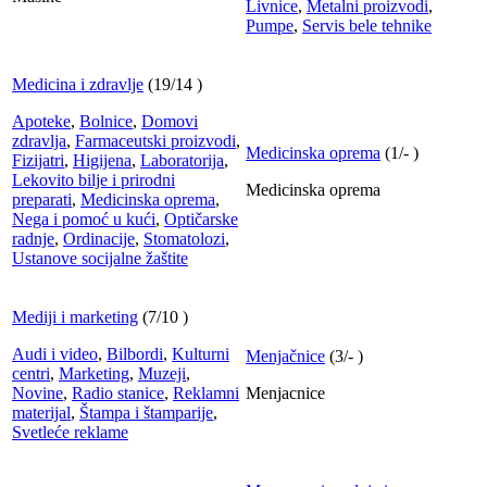
Livnice
,
Metalni proizvodi
,
Pumpe
,
Servis bele tehnike
Medicina i zdravlje
(
19
/
14
)
Apoteke
,
Bolnice
,
Domovi
zdravlja
,
Farmaceutski proizvodi
,
Medicinska oprema
(
1
/
-
)
Fizijatri
,
Higijena
,
Laboratorija
,
Lekovito bilje i prirodni
Medicinska oprema
preparati
,
Medicinska oprema
,
Nega i pomoć u kući
,
Optičarske
radnje
,
Ordinacije
,
Stomatolozi
,
Ustanove socijalne žaštite
Mediji i marketing
(
7
/
10
)
Audi i video
,
Bilbordi
,
Kulturni
Menjačnice
(
3
/
-
)
centri
,
Marketing
,
Muzeji
,
Novine
,
Radio stanice
,
Reklamni
Menjacnice
materijal
,
Štampa i štamparije
,
Svetleće reklame