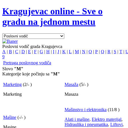
Kragujevac online - Sve o
gradu na jednom mestu
Poslovni vodič grada Kragujevca
A
|
B
|
C
|
D
|
E
|
F
|
G
|
H
|
I
|
J
|
K
|
L
|
M
|
N
|
O
|
P
|
Q
|
R
|
S
|
T
|
9
Pretraga poslovnog vodiča
Slovo
"M"
Kategorije koje počinju sa
"M"
Marketing
(
2
/
-
)
Masaža
(
5
/
-
)
Marketing
Masaza
Mašinstvo i elektronika
(
11
/
8
)
Mašine
(
-
/
-
)
Alati i mašine
,
Elektro materijal
,
Hidraulika i pneumatika
,
Liftovi
,
Masine