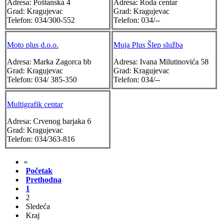
Adresa:
Poštanska 4
Adresa:
Roda centar
Grad:
Kragujevac
Grad:
Kragujevac
Telefon:
034/300-552
Telefon:
034/--
Moto plus d.o.o.
Muja Plus Šlep služba
Adresa:
Marka Zagorca bb
Adresa:
Ivana Milutinovića 58
Grad:
Kragujevac
Grad:
Kragujevac
Telefon:
034/ 385-350
Telefon:
034/--
Multigrafik centar
Adresa:
Crvenog barjaka 6
Grad:
Kragujevac
Telefon:
034/363-816
«
Početak
Prethodna
1
2
Sledeća
Kraj