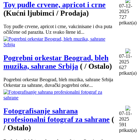
Toy pudle crvene, apricot i crne
07-12-
2025
(Kućni ljubimci / Prodaja)
727
prikaz(a)
Toy pudle crvene, apricot i crne, vakcinisane i dva puta
očišćene od parazita. Uz svako štene id...
07-11-
Pogrebni orkestar Beograd, bleh
2025
muzika, sahrane Srbija
( / Ostalo)
627
prikaz(a)
Pogrebni orkestar Beograd, bleh muzika, sahrane Srbija
Orkestar za sahrane, duvački pogrebni orke...
Fotografisanje sahrana
07-11-
profesionalni fotograf za sahrane
(
2025
591
/ Ostalo)
prikaz(a)