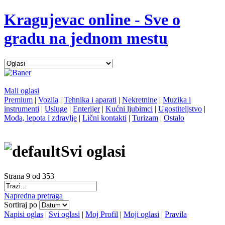
Kragujevac online - Sve o
gradu na jednom mestu
Mali oglasi
Premium
|
Vozila
|
Tehnika i aparati
|
Nekretnine
|
Muzika i
instrumenti
|
Usluge
|
Enterijer
|
Kućni ljubimci
|
Ugostiteljstvo
|
Moda, lepota i zdravlje
|
Lični kontakti
|
Turizam
|
Ostalo
Svi oglasi
Strana 9 od 353
Napredna pretraga
Sortiraj po
Napisi oglas
|
Svi oglasi
|
Moj Profil
|
Moji oglasi
|
Pravila