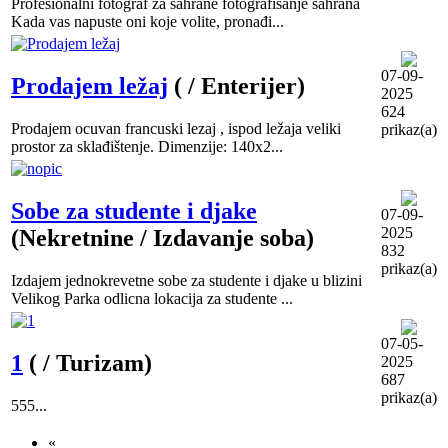
Profesionalni fotograf za sahrane fotografisanje sahrana
Kada vas napuste oni koje volite, pronađi...
07-09-
Prodajem ležaj
( / Enterijer)
2025
624
Prodajem ocuvan francuski lezaj , ispod ležaja veliki
prikaz(a)
prostor za sklađištenje. Dimenzije: 140x2...
Sobe za studente i djake
07-09-
2025
(Nekretnine / Izdavanje soba)
832
prikaz(a)
Izdajem jednokrevetne sobe za studente i djake u blizini
Velikog Parka odlicna lokacija za studente ...
07-05-
1
( / Turizam)
2025
687
prikaz(a)
555...
«