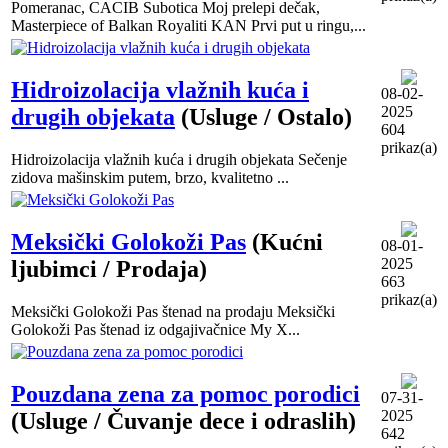
Pomeranac, CACIB Subotica Moj prelepi dečak,
Masterpiece of Balkan Royaliti KAN Prvi put u ringu,...
Hidroizolacija vlažnih kuća i
08-02-
2025
drugih objekata
(Usluge / Ostalo)
604
prikaz(a)
Hidroizolacija vlažnih kuća i drugih objekata Sečenje
zidova mašinskim putem, brzo, kvalitetno ...
Meksički Golokoži Pas
(Kućni
08-01-
2025
ljubimci / Prodaja)
663
prikaz(a)
Meksički Golokoži Pas štenad na prodaju Meksički
Golokoži Pas štenad iz odgajivačnice My X...
Pouzdana zena za pomoc porodici
07-31-
2025
(Usluge / Čuvanje dece i odraslih)
642