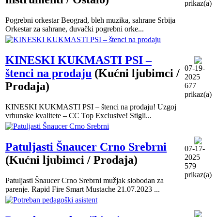
prikaz(a)
Pogrebni orkestar Beograd, bleh muzika, sahrane Srbija
Orkestar za sahrane, duvački pogrebni orke...
KINESKI KUKMASTI PSI –
07-19-
štenci na prodaju
(Kućni ljubimci /
2025
Prodaja)
677
prikaz(a)
KINESKI KUKMASTI PSI – štenci na prodaju! Uzgoj
vrhunske kvalitete – CC Top Exclusive! Stigli...
Patuljasti Šnaucer Crno Srebrni
07-17-
2025
(Kućni ljubimci / Prodaja)
579
prikaz(a)
Patuljasti Šnaucer Crno Srebrni mužjak slobodan za
parenje. Rapid Fire Smart Mustache 21.07.2023 ...