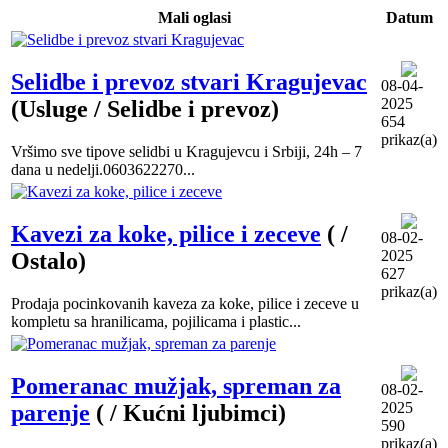
Mali oglasi
Datum
Selidbe i prevoz stvari Kragujevac
08-04-
2025
(Usluge / Selidbe i prevoz)
654
prikaz(a)
Vršimo sve tipove selidbi u Kragujevcu i Srbiji, 24h – 7
dana u nedelji.0603622270...
Kavezi za koke, pilice i zeceve
( /
08-02-
2025
Ostalo)
627
prikaz(a)
Prodaja pocinkovanih kaveza za koke, pilice i zeceve u
kompletu sa hranilicama, pojilicama i plastic...
Pomeranac mužjak, spreman za
08-02-
2025
parenje
( / Kućni ljubimci)
590
prikaz(a)