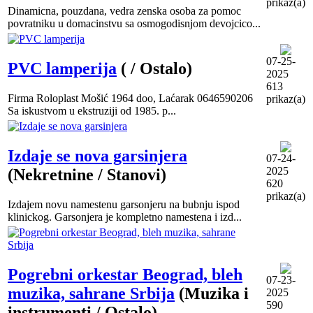
prikaz(a)
Dinamicna, pouzdana, vedra zenska osoba za pomoc
povratniku u domacinstvu sa osmogodisnjom devojcico...
07-25-
PVC lamperija
( / Ostalo)
2025
613
Firma Roloplast Mošić 1964 doo, Laćarak 0646590206
prikaz(a)
Sa iskustvom u ekstruziji od 1985. p...
Izdaje se nova garsinjera
07-24-
2025
(Nekretnine / Stanovi)
620
prikaz(a)
Izdajem novu namestenu garsonjeru na bubnju ispod
klinickog. Garsonjera je kompletno namestena i izd...
Pogrebni orkestar Beograd, bleh
07-23-
muzika, sahrane Srbija
(Muzika i
2025
590
instrumenti / Ostalo)