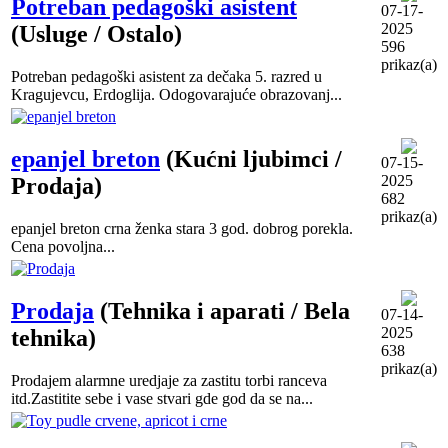
Potreban pedagoški asistent
07-17-
2025
(Usluge / Ostalo)
596
prikaz(a)
Potreban pedagoški asistent za dečaka 5. razred u
Kragujevcu, Erdoglija. Odogovarajuće obrazovanj...
epanjel breton
(Kućni ljubimci /
07-15-
2025
Prodaja)
682
prikaz(a)
epanjel breton crna ženka stara 3 god. dobrog porekla.
Cena povoljna...
Prodaja
(Tehnika i aparati / Bela
07-14-
2025
tehnika)
638
prikaz(a)
Prodajem alarmne uredjaje za zastitu torbi ranceva
itd.Zastitite sebe i vase stvari gde god da se na...