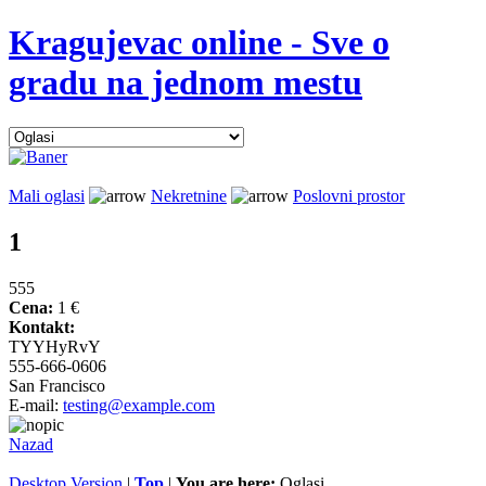
Kragujevac online - Sve o
gradu na jednom mestu
Mali oglasi
Nekretnine
Poslovni prostor
1
555
Cena:
1 €
Kontakt:
TYYHyRvY
555-666-0606
San Francisco
E-mail:
testing@example.com
Nazad
Desktop Version
|
Top
|
You are here:
Oglasi