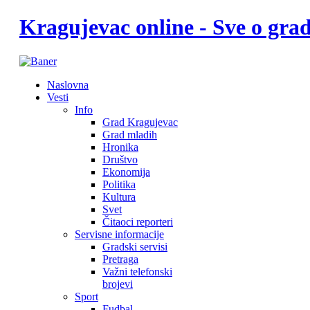
Kragujevac online - Sve o gr
Naslovna
Vesti
Info
Grad Kragujevac
Grad mladih
Hronika
Društvo
Ekonomija
Politika
Kultura
Svet
Čitaoci reporteri
Servisne informacije
Gradski servisi
Pretraga
Važni telefonski
brojevi
Sport
Fudbal