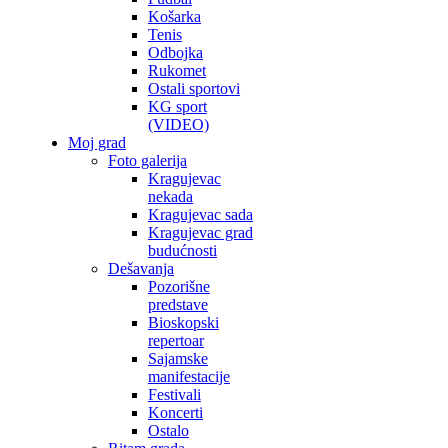
Košarka
Tenis
Odbojka
Rukomet
Ostali sportovi
KG sport
(VIDEO)
Moj grad
Foto galerija
Kragujevac
nekada
Kragujevac sada
Kragujevac grad
budućnosti
Dešavanja
Pozorišne
predstave
Bioskopski
repertoar
Sajamske
manifestacije
Festivali
Koncerti
Ostalo