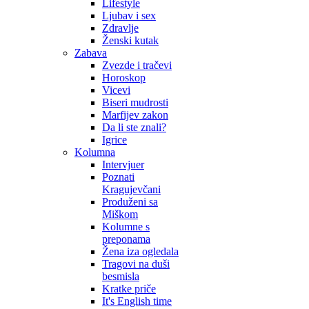
Lifestyle
Ljubav i sex
Zdravlje
Ženski kutak
Zabava
Zvezde i tračevi
Horoskop
Vicevi
Biseri mudrosti
Marfijev zakon
Da li ste znali?
Igrice
Kolumna
Intervjuer
Poznati
Kragujevčani
Produženi sa
Miškom
Kolumne s
preponama
Žena iza ogledala
Tragovi na duši
besmisla
Kratke priče
It's English time