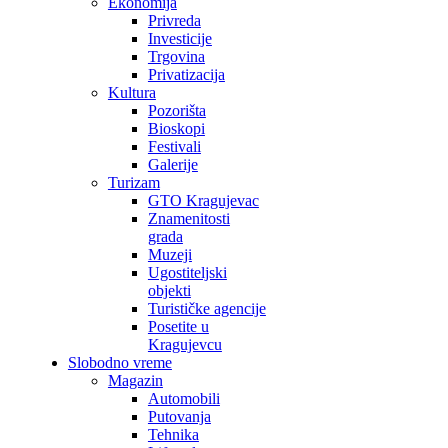
Ekonomija
Privreda
Investicije
Trgovina
Privatizacija
Kultura
Pozorišta
Bioskopi
Festivali
Galerije
Turizam
GTO Kragujevac
Znamenitosti
grada
Muzeji
Ugostiteljski
objekti
Turističke agencije
Posetite u
Kragujevcu
Slobodno vreme
Magazin
Automobili
Putovanja
Tehnika