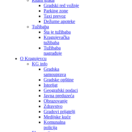
Ritam grada
Gradski red vožnje
Parking zone
Taxi prevoz
Dežurne apoteke
Tužibaba
Šta je tužibaba
Kragujevačka
tužibaba
Tužibaba
nagrađuje
O Kragujevcu
KG info
Gradska
samouprava
Gradske opštine
Istorijat
Geografski podaci
Javna preduzeća
Obrazovanje
Zdravstvo
Gradovi prijatelji
Medijske kuće
Komunalna
policija