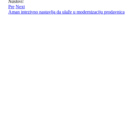
Naslovi:
Pre
Next
Aman intezivno nastavlja da ulaže u modernizaciju prodavnica