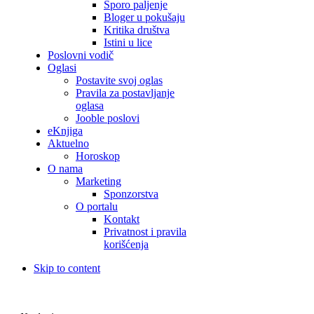
Sporo paljenje
Bloger u pokušaju
Kritika društva
Istini u lice
Poslovni vodič
Oglasi
Postavite svoj oglas
Pravila za postavljanje
oglasa
Jooble poslovi
eKnjiga
Aktuelno
Horoskop
O nama
Marketing
Sponzorstva
O portalu
Kontakt
Privatnost i pravila
korišćenja
Skip to content