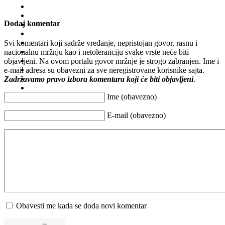
Dodaj komentar
Svi komentari koji sadrže vređanje, nepristojan govor, rasnu i
nacionalnu mržnju kao i netoleranciju svake vrste neće biti
objavljeni. Na ovom portalu govor mržnje je strogo zabranjen. Ime i
e-mail adresa su obavezni za sve neregistrovane korisnike sajta.
Zadržavamo pravo izbora komentara koji će biti objavljeni
.
Ime (obavezno)
E-mail (obavezno)
Obavesti me kada se doda novi komentar