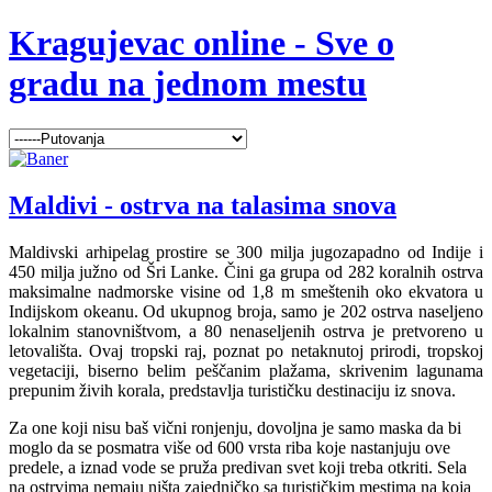
Kragujevac online - Sve o
gradu na jednom mestu
Maldivi - ostrva na talasima snova
Maldivski arhipelag prostire se 300 milja jugozapadno od Indije i
450 milja južno od Šri Lanke. Čini ga grupa od 282 koralnih ostrva
maksimalne nadmorske visine od 1,8 m smeštenih oko ekvatora u
Indijskom okeanu. Od ukupnog broja, samo je 202 ostrva naseljeno
lokalnim stanovništvom, a 80 nenaseljenih ostrva je pretvoreno u
letovališta. Ovaj tropski raj, poznat po netaknutoj prirodi, tropskoj
vegetaciji, biserno belim peščanim plažama, skrivenim lagunama
prepunim živih korala, predstavlja turističku destinaciju iz snova.
Za one koji nisu baš vični ronjenju, dovoljna je samo maska da bi
moglo da se posmatra više od 600 vrsta riba koje nastanjuju ove
predele, a iznad vode se pruža predivan svet koji treba otkriti. Sela
na ostrvima nemaju ništa zajedničko sa turističkim mestima na koja