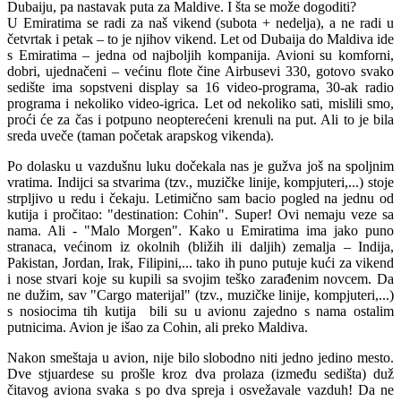
Dubaiju, pa nastavak puta za Maldive. I šta se može dogoditi?
U Emiratima se radi za naš vikend (subota + nedelja), a ne radi u
četvrtak i petak – to je njihov vikend. Let od Dubaija do Maldiva ide
s Emiratima – jedna od najboljih kompanija. Avioni su komforni,
dobri, ujednačeni – većinu flote čine Airbusevi 330, gotovo svako
sedište ima sopstveni display sa 16 video-programa, 30-ak radio
programa i nekoliko video-igrica. Let od nekoliko sati, mislili smo,
proći će za čas i potpuno neopterećeni krenuli na put. Ali to je bila
sreda uveče (taman početak arapskog vikenda).
Po dolasku u vazdušnu luku dočekala nas je gužva još na spoljnim
vratima. Indijci sa stvarima (tzv., muzičke linije, kompjuteri,...) stoje
strpljivo u redu i čekaju. Letimično sam bacio pogled na jednu od
kutija i pročitao: "destination: Cohin". Super! Ovi nemaju veze sa
nama. Ali - "Malo Morgen". Kako u Emiratima ima jako puno
stranaca, većinom iz okolnih (bližih ili daljih) zemalja – Indija,
Pakistan, Jordan, Irak, Filipini,... tako ih puno putuje kući za vikend
i nose stvari koje su kupili sa svojim teško zarađenim novcem. Da
ne dužim, sav "Cargo materijal" (tzv., muzičke linije, kompjuteri,...)
s nosiocima tih kutija bili su u avionu zajedno s nama ostalim
putnicima. Avion je išao za Cohin, ali preko Maldiva.
Nakon smeštaja u avion, nije bilo slobodno niti jedno jedino mesto.
Dve stjuardese su prošle kroz dva prolaza (između sedišta) duž
čitavog aviona svaka s po dva spreja i osvežavale vazduh! Da ne