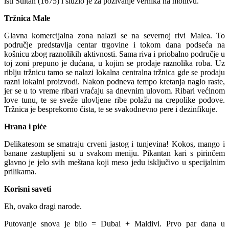
isti Sultan (1675) i služio je za pozivanje vernika na molitvu.
Tržnica Male
Glavna komercijalna zona nalazi se na severnoj rivi Malea. To
područje predstavlja centar trgovine i tokom dana podseća na
košnicu zbog raznolikih aktivnosti. Sama riva i priobalno područje u
toj zoni prepuno je dućana, u kojim se prodaje raznolika roba. Uz
riblju tržnicu tamo se nalazi lokalna centralna tržnica gde se prodaju
razni lokalni proizvodi. Nakon podneva tempo kretanja naglo raste,
jer se u to vreme ribari vraćaju sa dnevnim ulovom. Ribari većinom
love tunu, te se sveže ulovljene ribe polažu na crepolike podove.
Tržnica je besprekorno čista, te se svakodnevno pere i dezinfikuje.
Hrana i piće
Delikatesom se smatraju crveni jastog i tunjevina! Kokos, mango i
banane zastupljeni su u svakom meniju. Pikantan kari s pirinčem
glavno je jelo svih meštana koji meso jedu isključivo u specijalnim
prilikama.
Korisni saveti
Eh, ovako dragi narode.
Putovanje snova je bilo = Dubai + Maldivi. Prvo par dana u