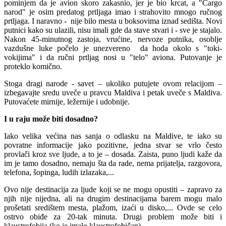
pominjem da je avion skoro zakasnio, jer je bio krcat, a "Cargo
narod" je osim predatog prtljaga imao i strahovito mnogo ručnog
prtljaga. I naravno - nije bilo mesta u boksovima iznad sedišta. Novi
putnici kako su ulazili, nisu imali gde da stave stvari i - sve je stajalo.
Nakon 45-minutnog zastoja, vrućine, nervoze putnika, osoblje
vazdušne luke počelo je unezvereno da hoda okolo s "toki-
vokijima" i da ručni prtljag nosi u "telo" aviona. Putovanje je
proteklo komično.
Stoga dragi narode - savet – ukoliko putujete ovom relacijom –
izbegavajte sredu uveče u pravcu Maldiva i petak uveče s Maldiva.
Putovaćete mirnije, ležernije i udobnije.
I u raju može biti dosadno?
Iako velika većina nas sanja o odlasku na Maldive, te iako su
povratne informacije jako pozitivne, jedna stvar se vrlo često
provlači kroz sve ljude, a to je – dosada. Zaista, puno ljudi kaže da
im je tamo dosadno, nemaju šta da rade, nema prijatelja, razgovora,
telefona, šopinga, ludih izlazaka,...
Ovo nije destinacija za ljude koji se ne mogu opustiti – zapravo za
njih nije nijedna, ali na drugim destinacijama barem mogu malo
prošetati središtem mesta, plažom, izaći u disko,... Ovde se celo
ostrvo obiđe za 20-tak minuta. Drugi problem može biti i
klaustrofobija (ko je imalo klaustrofobičan).