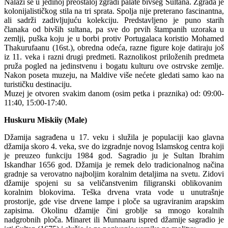
Nalazi se u jedinoj preostaloj zgradi palate bivšeg Sultana. Zgrada je
kolonijalističkog stila na tri sprata. Spolja nije preterano fascinantna,
ali sadrži zadivljujuću kolekciju. Predstavljeno je puno starih
članaka od bivših sultana, pa sve do prvih štampanih uzoraka u
zemlji, puška koju je u borbi protiv Portugalaca koristio Mohamed
Thakurufaanu (16st.), obredna odeća, razne figure koje datiraju još
iz 11. veka i razni drugi predmeti. Raznolikost priloženih predmeta
pruža pogled na jedinstvenu i bogatu kulturu ove ostrvske zemlje.
Nakon poseta muzeju, na Maldive više nećete gledati samo kao na
turističku destinaciju.
Muzej je otvoren svakim danom (osim petka i praznika) od: 09:00-
11:40, 15:00-17:40.
Huskuru Miskiiy (Male)
Džamija sagrađena u 17. veku i služila je populaciji kao glavna
džamija skoro 4. veka, sve do izgradnje novog Islamskog centra koji
je preuzeo funkciju 1984 god. Sagradio ju je Sultan Ibrahim
Iskandhar 1656 god. Džamija je remek delo tradicionalnog načina
gradnje sa verovatno najboljim koralnim detaljima na svetu. Zidovi
džamije spojeni su sa veličanstvenim filigranski oblikovanim
koralnim blokovima. Teška drvena vrata vode u unutrašnje
prostorije, gde vise drvene lampe i ploče sa ugraviranim arapskim
zapisima. Okolinu džamije čini groblje sa mnogo koralnih
nadgrobnih ploča. Minaret ili Munnaaru ispred džamije sagradio je