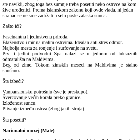
ste navikli, zbog toga bez sumnje treba posetiti neko ostrvce na kom
žive urođenici. Prema Islamskom zakonu koji ovde vlada, ni jedan
stranac se ne sme zadržati u selu posle zalaska sunca.
Zašto ići?
Fascinantna i jedinstvena priroda.
Blaženstvo i mir na malim ostrvima. Idealan anti-stres odmor.
Najbolja mesta za ronjenje i surfovanje na svetu.
Prvi i jedini podvodni Spa nalazi se u jednom od luksuznih
odmarališta na Maldivima.
Beg od zime. Tokom zimskih meseci na Maldivima je stalno
sunčano.
Šta izbeći?
Vanpansionsku potrošnju (sve je preskupo).
Švercovanje većih korala preko granice.
Izloženost suncu.
Plivanje između ostrva (zbog jakih struja).
Šta posetiti?
Nacionalni muzej (Male)