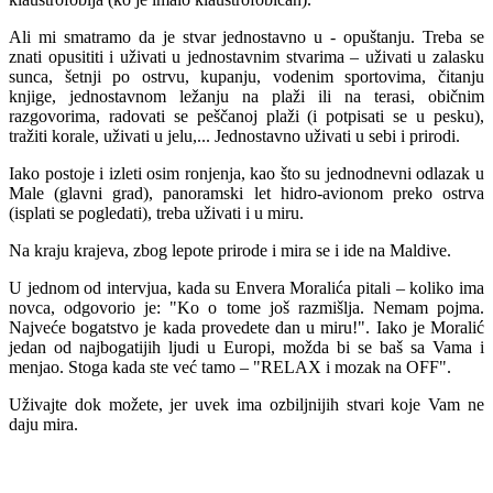
Ali mi smatramo da je stvar jednostavno u - opuštanju. Treba se
znati opusititi i uživati u jednostavnim stvarima – uživati u zalasku
sunca, šetnji po ostrvu, kupanju, vodenim sportovima, čitanju
knjige, jednostavnom ležanju na plaži ili na terasi, običnim
razgovorima, radovati se peščanoj plaži (i potpisati se u pesku),
tražiti korale, uživati u jelu,... Jednostavno uživati u sebi i prirodi.
Iako postoje i izleti osim ronjenja, kao što su jednodnevni odlazak u
Male (glavni grad), panoramski let hidro-avionom preko ostrva
(isplati se pogledati), treba uživati i u miru.
Na kraju krajeva, zbog lepote prirode i mira se i ide na Maldive.
U jednom od intervjua, kada su Envera Moralića pitali – koliko ima
novca, odgovorio je: "Ko o tome još razmišlja. Nemam pojma.
Najveće bogatstvo je kada provedete dan u miru!". Iako je Moralić
jedan od najbogatijih ljudi u Europi, možda bi se baš sa Vama i
menjao. Stoga kada ste već tamo – "RELAX i mozak na OFF".
Uživajte dok možete, jer uvek ima ozbiljnijih stvari koje Vam ne
daju mira.