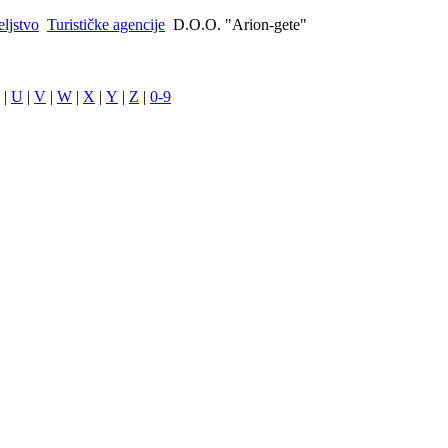
eljstvo
Turističke agencije
D.O.O. "Arion-gete"
|
U
|
V
|
W
|
X
|
Y
|
Z
|
0-9