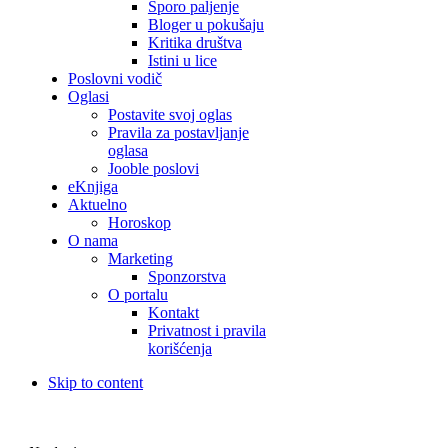
Sporo paljenje
Bloger u pokušaju
Kritika društva
Istini u lice
Poslovni vodič
Oglasi
Postavite svoj oglas
Pravila za postavljanje
oglasa
Jooble poslovi
eKnjiga
Aktuelno
Horoskop
O nama
Marketing
Sponzorstva
O portalu
Kontakt
Privatnost i pravila
korišćenja
Skip to content