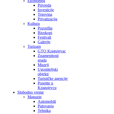
Ekonomija
Privreda
Investicije
Trgovina
Privatizacija
Kultura
Pozorišta
Bioskopi
Festivali
Galerije
Turizam
GTO Kragujevac
Znamenitosti
grada
Muzeji
Ugostiteljski
objekti
Turističke agencije
Posetite u
Kragujevcu
Slobodno vreme
Magazin
Automobili
Putovanja
Tehnika