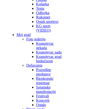
Košarka
Tenis
Odbojka
Rukomet
Ostali sportovi
KG sport
(VIDEO)
Moj grad
Foto galerija
Kragujevac
nekada
Kragujevac sada
Kragujevac grad
budućnosti
Dešavanja
Pozorišne
predstave
Bioskopski
repertoar
Sajamske
manifestacije
Festivali
Koncerti
Ostalo