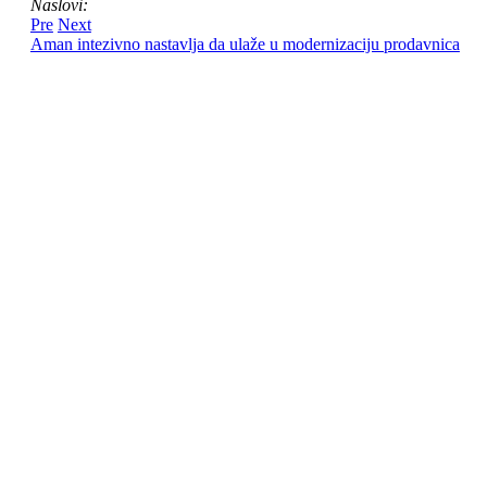
Naslovi:
Pre
Next
Aman intezivno nastavlja da ulaže u modernizaciju prodavnica