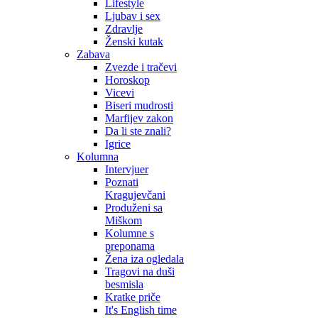
Lifestyle
Ljubav i sex
Zdravlje
Ženski kutak
Zabava
Zvezde i tračevi
Horoskop
Vicevi
Biseri mudrosti
Marfijev zakon
Da li ste znali?
Igrice
Kolumna
Intervjuer
Poznati
Kragujevčani
Produženi sa
Miškom
Kolumne s
preponama
Žena iza ogledala
Tragovi na duši
besmisla
Kratke priče
It's English time