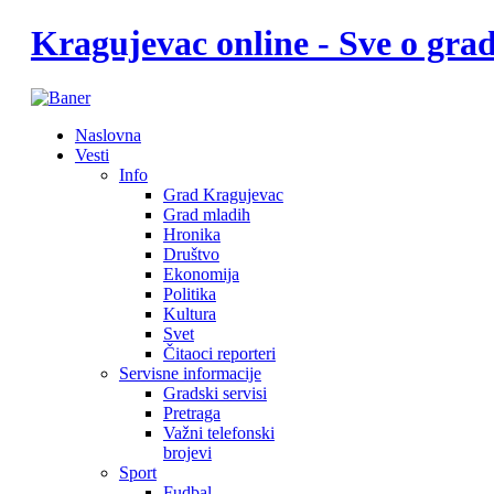
Kragujevac online - Sve o gr
Naslovna
Vesti
Info
Grad Kragujevac
Grad mladih
Hronika
Društvo
Ekonomija
Politika
Kultura
Svet
Čitaoci reporteri
Servisne informacije
Gradski servisi
Pretraga
Važni telefonski
brojevi
Sport
Fudbal