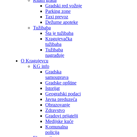
Ritam grada
Gradski red vožnje
Parking zone
Taxi prevoz
Dežurne apoteke
Tužibaba
Šta je tužibaba
Kragujevačka
tužibaba
Tužibaba
nagrađuje
O Kragujevcu
KG info
Gradska
samouprava
Gradske opštine
Istorijat
Geografski podaci
Javna preduzeća
Obrazovanje
Zdravstvo
Gradovi prijatelji
Medijske kuće
Komunalna
policija