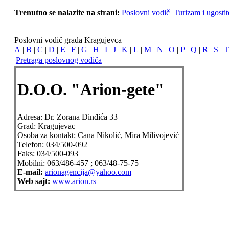
Trenutno se nalazite na strani:
Poslovni vodič
Turizam i ugostit
Poslovni vodič grada Kragujevca
A
|
B
|
C
|
D
|
E
|
F
|
G
|
H
|
I
|
J
|
K
|
L
|
M
|
N
|
O
|
P
|
Q
|
R
|
S
|
T
Pretraga poslovnog vodiča
D.O.O. "Arion-gete"
Adresa:
Dr. Zorana Đinđića 33
Grad:
Kragujevac
Osoba za kontakt:
Cana Nikolić, Mira Milivojević
Telefon:
034/500-092
Faks:
034/500-093
Mobilni:
063/486-457 ; 063/48-75-75
E-mail:
arionagencija@yahoo.com
Web sajt:
www.arion.rs