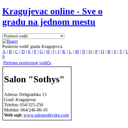
Kragujevac online - Sve o
gradu na jednom mestu
Poslovni vodič grada Kragujevca
A
|
B
|
C
|
D
|
E
|
F
|
G
|
H
|
I
|
J
|
K
|
L
|
M
|
N
|
O
|
P
|
Q
|
R
|
S
|
T
|
9
Pretraga poslovnog vodiča
Salon "Sothys"
Adresa:
Deligradska 13
Grad:
Kragujevac
Telefon:
034/325-250
Mobilni:
064/246-80-10
Web sajt:
www.salonsothyskg.com