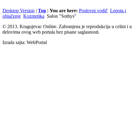
Desktop Version
|
Top
|
You are here:
Poslovni vodič
Lepota i
oblačenje
Kozmetika
Salon "Sothys"
© 2013. Kragujevac Online. Zabranjena je reprodukcija u celini i u
delovima ovog web portala bez pisane saglasnosti.
Izrada sajta: WebPortal