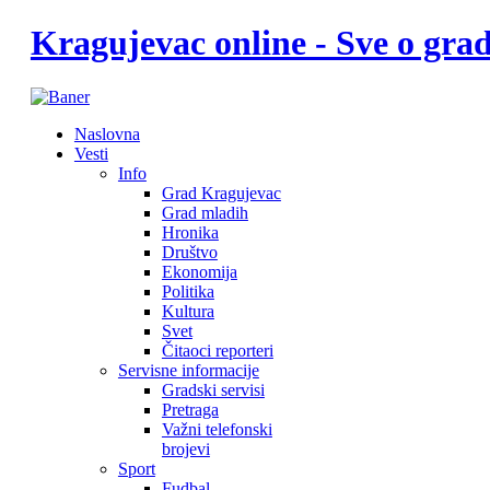
Kragujevac online - Sve o gr
Naslovna
Vesti
Info
Grad Kragujevac
Grad mladih
Hronika
Društvo
Ekonomija
Politika
Kultura
Svet
Čitaoci reporteri
Servisne informacije
Gradski servisi
Pretraga
Važni telefonski
brojevi
Sport
Fudbal