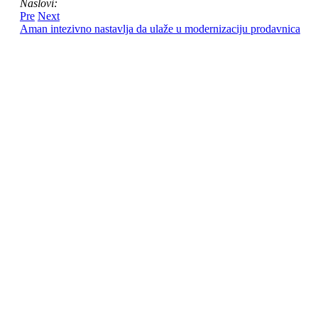
Naslovi:
Pre
Next
Aman intezivno nastavlja da ulaže u modernizaciju prodavnica