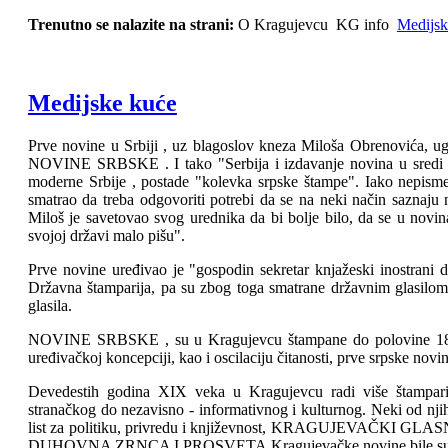
Trenutno se nalazite na strani:
O Kragujevcu
KG info
Medijsk
Medijske kuće
Prve novine u Srbiji , uz blagoslov kneza Miloša Obrenovića, u
NOVINE SRBSKE . I tako "Serbija i izdavanje novina u sredi svo
moderne Srbije , postade "kolevka srpske štampe". Iako nepism
smatrao da treba odgovoriti potrebi da se na neki način saznaju n
Miloš je savetovao svog urednika da bi bolje bilo, da se u novin
svojoj državi malo pišu".
Prve novine uređivao je "gospodin sekretar knjažeski inostrani d
Državna štamparija, pa su zbog toga smatrane državnim glasilom. 
glasila.
NOVINE SRBSKE , su u Kragujevcu štampane do polovine 1835.
uređivačkoj koncepciji, kao i oscilaciju čitanosti, prve srpske novi
Devedestih godina XIX veka u Kragujevcu radi više štamparija 
stranačkog do nezavisno - informativnog i kulturnog. Ne
list za politiku, privredu i književnost, KRAGUJEVAČKI GLA
DUHOVNA ZRNCA I PROSVETA.Kragujevačke novine bile su pr