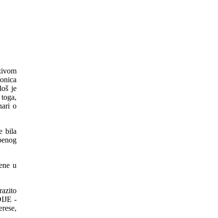
zivom
tonica
oš je
 toga,
nari o
e bila
žbenog
ene u
azito
IJE -
rese,