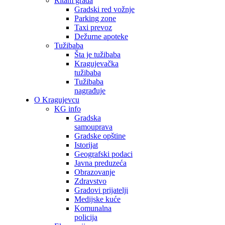
Ritam grada
Gradski red vožnje
Parking zone
Taxi prevoz
Dežurne apoteke
Tužibaba
Šta je tužibaba
Kragujevačka
tužibaba
Tužibaba
nagrađuje
O Kragujevcu
KG info
Gradska
samouprava
Gradske opštine
Istorijat
Geografski podaci
Javna preduzeća
Obrazovanje
Zdravstvo
Gradovi prijatelji
Medijske kuće
Komunalna
policija