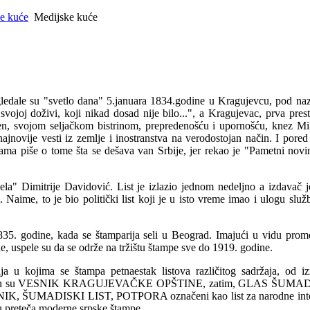
e kuće
Medijske kuće
gledale su "svetlo dana" 5.januara 1834.godine u Kragujevcu, pod na
joj doživi, koji nikad dosad nije bilo...", a Kragujevac, prva pres
en, svojom seljačkom bistrinom, prepredenošću i upornošću, knez Mil
ajnovije vesti iz zemlje i inostranstva na verodostojan način. I pored
ama piše o tome šta se dešava van Srbije, jer rekao je "Pametni novi
ela" Dimitrije Davidović. List je izlazio jednom nedeljno a izdavač j
Naime, to je bio politički list koji je u isto vreme imao i ulogu slu
 godine, kada se štamparija seli u Beograd. Imajući u vidu prom
ne, uspele su da se održe na tržištu štampe sve do 1919. godine.
u kojima se štampa petnaestak listova različitog sadržaja, od izr
ki od njih su VESNIK KRAGUJEVAČKE OPŠTINE, zatim, GLAS ŠUMAD
SNIK, ŠUMADISKI LIST, POTPORA označeni kao list za narodne inte
eteča moderne srpske štampe.