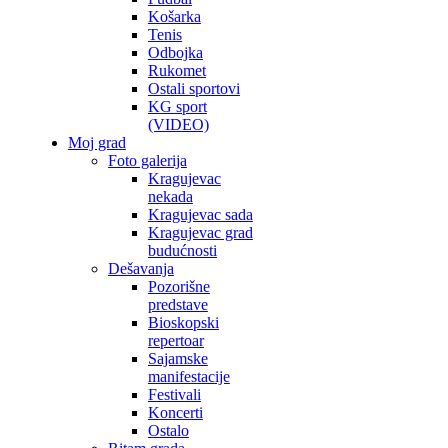
Košarka
Tenis
Odbojka
Rukomet
Ostali sportovi
KG sport
(VIDEO)
Moj grad
Foto galerija
Kragujevac
nekada
Kragujevac sada
Kragujevac grad
budućnosti
Dešavanja
Pozorišne
predstave
Bioskopski
repertoar
Sajamske
manifestacije
Festivali
Koncerti
Ostalo