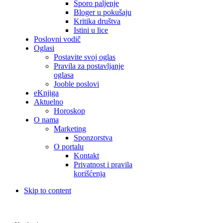
Sporo paljenje
Bloger u pokušaju
Kritika društva
Istini u lice
Poslovni vodič
Oglasi
Postavite svoj oglas
Pravila za postavljanje
oglasa
Jooble poslovi
eKnjiga
Aktuelno
Horoskop
O nama
Marketing
Sponzorstva
O portalu
Kontakt
Privatnost i pravila
korišćenja
Skip to content