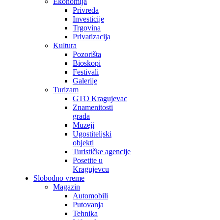
Ekonomija
Privreda
Investicije
Trgovina
Privatizacija
Kultura
Pozorišta
Bioskopi
Festivali
Galerije
Turizam
GTO Kragujevac
Znamenitosti
grada
Muzeji
Ugostiteljski
objekti
Turističke agencije
Posetite u
Kragujevcu
Slobodno vreme
Magazin
Automobili
Putovanja
Tehnika