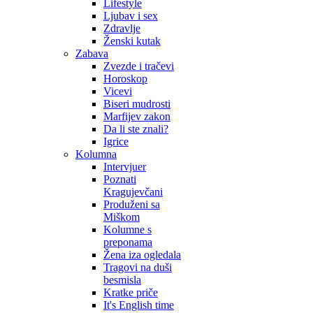
Lifestyle
Ljubav i sex
Zdravlje
Ženski kutak
Zabava
Zvezde i tračevi
Horoskop
Vicevi
Biseri mudrosti
Marfijev zakon
Da li ste znali?
Igrice
Kolumna
Intervjuer
Poznati
Kragujevčani
Produženi sa
Miškom
Kolumne s
preponama
Žena iza ogledala
Tragovi na duši
besmisla
Kratke priče
It's English time