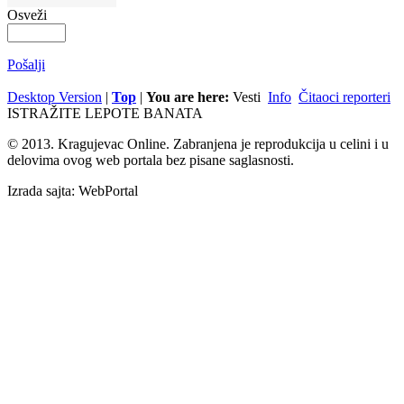
Osveži
Pošalji
Desktop Version
|
Top
|
You are here:
Vesti
Info
Čitaoci reporteri
ISTRAŽITE LEPOTE BANATA
© 2013. Kragujevac Online. Zabranjena je reprodukcija u celini i u
delovima ovog web portala bez pisane saglasnosti.
Izrada sajta: WebPortal