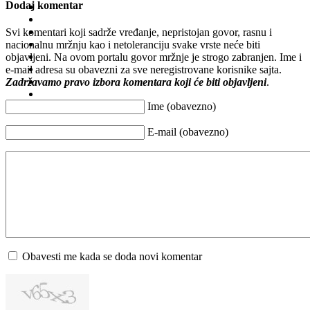
Dodaj komentar
Svi komentari koji sadrže vređanje, nepristojan govor, rasnu i
nacionalnu mržnju kao i netoleranciju svake vrste neće biti
objavljeni. Na ovom portalu govor mržnje je strogo zabranjen. Ime i
e-mail adresa su obavezni za sve neregistrovane korisnike sajta.
Zadržavamo pravo izbora komentara koji će biti objavljeni
.
Ime (obavezno)
E-mail (obavezno)
Obavesti me kada se doda novi komentar