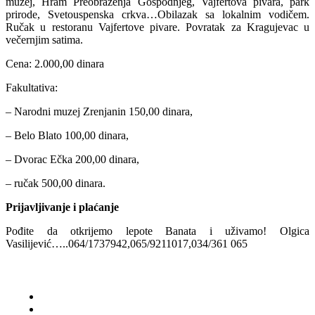
muzej, Hram Preobraženja Gospodnjeg, Vajfertova pivara, park
prirode, Svetouspenska crkva…Obilazak sa lokalnim vodičem.
Ručak u restoranu Vajfertove pivare. Povratak za Kragujevac u
večernjim satima.
Cena: 2.000,00 dinara
Fakultativa:
– Narodni muzej Zrenjanin 150,00 dinara,
– Belo Blato 100,00 dinara,
– Dvorac Ečka 200,00 dinara,
– ručak 500,00 dinara.
Prijavljivanje i plaćanje
Pođite da otkrijemo lepote Banata i uživamo! Olgica
Vasilijević…..064/1737942,065/9211017,034/361 065