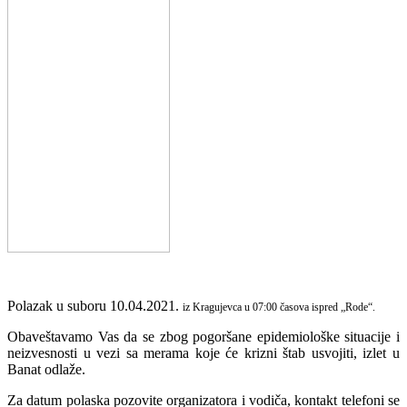
Polazak u suboru 10.04.2021.
iz Kragujevca u 07:00 časova ispred „Rode“.
Obaveštavamo Vas da se zbog pogoršane epidemiološke situacije i
neizvesnosti u vezi sa merama koje će krizni štab usvojiti, izlet u
Banat odlaže.
Za datum polaska pozovite organizatora i vodiča, kontakt telefoni se