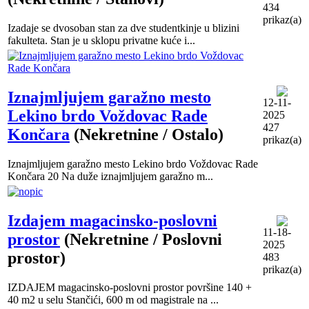
434
prikaz(a)
Izadaje se dvosoban stan za dve studentkinje u blizini
fakulteta. Stan je u sklopu privatne kuće i...
Iznajmljujem garažno mesto
12-11-
Lekino brdo Voždovac Rade
2025
427
Končara
(Nekretnine / Ostalo)
prikaz(a)
Iznajmljujem garažno mesto Lekino brdo Voždovac Rade
Končara 20 Na duže iznajmljujem garažno m...
Izdajem magacinsko-poslovni
11-18-
prostor
(Nekretnine / Poslovni
2025
prostor)
483
prikaz(a)
IZDAJEM magacinsko-poslovni prostor površine 140 +
40 m2 u selu Stančići, 600 m od magistrale na ...