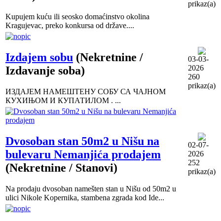
prikaz(a)
Kupujem kuću ili seosko domaćinstvo okolina
Kragujevac, preko konkursa od države....
Izdajem sobu
(Nekretnine /
03-03-
2026
Izdavanje soba)
260
prikaz(a)
ИЗДАЈЕМ НАМЕШТЕНУ СОБУ СА ЧАЈНОМ
КУХИЊОМ И КУПАТИЛОМ . ...
Dvosoban stan 50m2 u Nišu na
02-07-
bulevaru Nemanjića prodajem
2026
252
(Nekretnine / Stanovi)
prikaz(a)
Na prodaju dvosoban namešten stan u Nišu od 50m2 u
ulici Nikole Kopernika, stambena zgrada kod Ide...