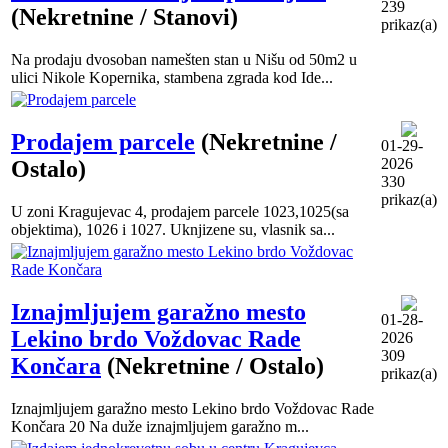
239
(Nekretnine / Stanovi)
prikaz(a)
Na prodaju dvosoban namešten stan u Nišu od 50m2 u
ulici Nikole Kopernika, stambena zgrada kod Ide...
Prodajem parcele
(Nekretnine /
01-29-
2026
Ostalo)
330
prikaz(a)
U zoni Kragujevac 4, prodajem parcele 1023,1025(sa
objektima), 1026 i 1027. Uknjizene su, vlasnik sa...
Iznajmljujem garažno mesto
01-28-
Lekino brdo Voždovac Rade
2026
309
Končara
(Nekretnine / Ostalo)
prikaz(a)
Iznajmljujem garažno mesto Lekino brdo Voždovac Rade
Končara 20 Na duže iznajmljujem garažno m...