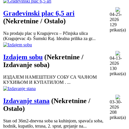
Građevinski plac 6,5 ari
04-25-
2026
(Nekretnine / Ostalo)
129
prikaz(a)
Na prodaju plac u Kragujevcu – Pčinjska ulica
(Kragujevac 4)- Šumski Raj. Idealna prilika za gr...
Izdajem sobu
(Nekretnine /
04-13-
2026
Izdavanje soba)
130
prikaz(a)
ИЗДАЈЕМ НАМЕШТЕНУ СОБУ СА ЧАЈНОМ
КУХИЊОМ И КУПАТИЛОМ . ...
Izdavanje stana
(Nekretnine /
03-30-
2026
Ostalo)
208
prikaz(a)
Stan od 36m2-dnevna soba sa kuhinjom, spavaća soba,
hodnik, kupatilo, terasa, 2. sprat, grejanje na...