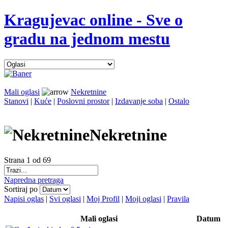
Kragujevac online - Sve o
gradu na jednom mestu
Mali oglasi
Nekretnine
Stanovi
|
Kuće
|
Poslovni prostor
|
Izdavanje soba
|
Ostalo
Nekretnine
Strana 1 od 69
Napredna pretraga
Sortiraj po
Napisi oglas
|
Svi oglasi
|
Moj Profil
|
Moji oglasi
|
Pravila
Mali oglasi
Datum