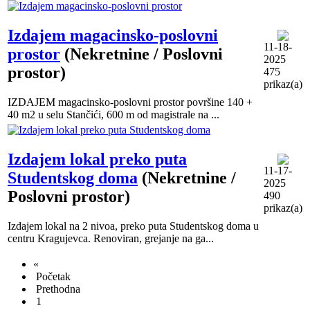
Izdajem magacinsko-poslovni
11-18-
prostor
(Nekretnine / Poslovni
2025
prostor)
475
prikaz(a)
IZDAJEM magacinsko-poslovni prostor površine 140 +
40 m2 u selu Stančići, 600 m od magistrale na ...
Izdajem lokal preko puta
11-17-
Studentskog doma
(Nekretnine /
2025
Poslovni prostor)
490
prikaz(a)
Izdajem lokal na 2 nivoa, preko puta Studentskog doma u
centru Kragujevca. Renoviran, grejanje na ga...
«
Početak
Prethodna
1