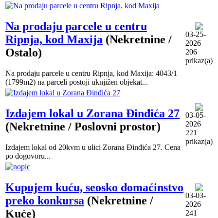
Na prodaju parcele u centru
03-25-
Ripnja, kod Maxija
(Nekretnine /
2026
Ostalo)
206
prikaz(a)
Na prodaju parcele u centru Ripnja, kod Maxija: 4043/1
(1799m2) na parceli postoji uknjižen objekat...
Izdajem lokal u Zorana Đinđića 27
03-05-
2026
(Nekretnine / Poslovni prostor)
221
prikaz(a)
Izdajem lokal od 20kvm u ulici Zorana Đinđića 27. Cena
po dogovoru...
Kupujem kuću, seosko domaćinstvo
03-03-
preko konkursa
(Nekretnine /
2026
Kuće)
241