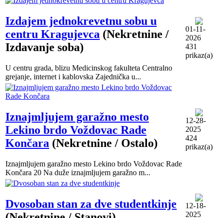
Izdajem jednokrevetnu sobu u
01-11-
centru Kragujevca
(Nekretnine /
2026
Izdavanje soba)
431
prikaz(a)
U centru grada, blizu Medicinskog fakulteta Centralno
grejanje, internet i kablovska Zajednička u...
Iznajmljujem garažno mesto
12-28-
Lekino brdo Voždovac Rade
2025
424
Končara
(Nekretnine / Ostalo)
prikaz(a)
Iznajmljujem garažno mesto Lekino brdo Voždovac Rade
Končara 20 Na duže iznajmljujem garažno m...
Dvosoban stan za dve studentkinje
12-18-
2025
(Nekretnine / Stanovi)