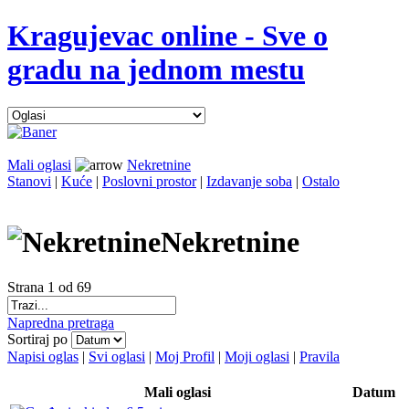
Kragujevac online - Sve o
gradu na jednom mestu
Mali oglasi
Nekretnine
Stanovi
|
Kuće
|
Poslovni prostor
|
Izdavanje soba
|
Ostalo
Nekretnine
Strana 1 od 69
Napredna pretraga
Sortiraj po
Napisi oglas
|
Svi oglasi
|
Moj Profil
|
Moji oglasi
|
Pravila
Mali oglasi
Datum