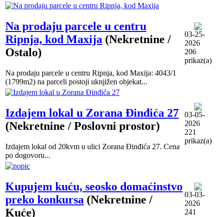
Na prodaju parcele u centru
03-25-
Ripnja, kod Maxija
(Nekretnine /
2026
Ostalo)
206
prikaz(a)
Na prodaju parcele u centru Ripnja, kod Maxija: 4043/1
(1799m2) na parceli postoji uknjižen objekat...
Izdajem lokal u Zorana Đinđića 27
03-05-
2026
(Nekretnine / Poslovni prostor)
221
prikaz(a)
Izdajem lokal od 20kvm u ulici Zorana Đinđića 27. Cena
po dogovoru...
Kupujem kuću, seosko domaćinstvo
03-03-
preko konkursa
(Nekretnine /
2026
Kuće)
241