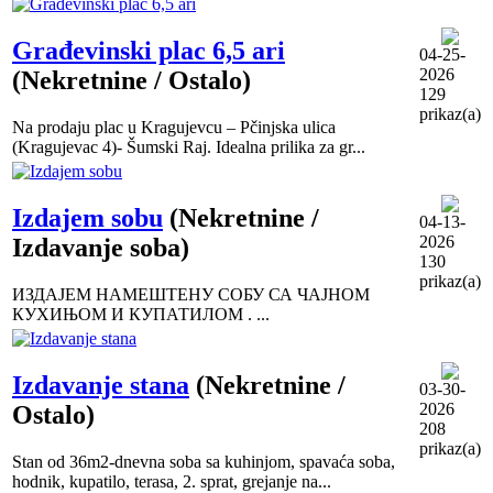
Građevinski plac 6,5 ari
04-25-
2026
(Nekretnine / Ostalo)
129
prikaz(a)
Na prodaju plac u Kragujevcu – Pčinjska ulica
(Kragujevac 4)- Šumski Raj. Idealna prilika za gr...
Izdajem sobu
(Nekretnine /
04-13-
2026
Izdavanje soba)
130
prikaz(a)
ИЗДАЈЕМ НАМЕШТЕНУ СОБУ СА ЧАЈНОМ
КУХИЊОМ И КУПАТИЛОМ . ...
Izdavanje stana
(Nekretnine /
03-30-
2026
Ostalo)
208
prikaz(a)
Stan od 36m2-dnevna soba sa kuhinjom, spavaća soba,
hodnik, kupatilo, terasa, 2. sprat, grejanje na...