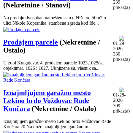
239
(Nekretnine / Stanovi)
prikaz(a)
Na prodaju dvosoban namešten stan u Nišu od 50m2 u
ulici Nikole Kopernika, stambena zgrada kod Ide...
Prodajem parcele
(Nekretnine /
01-29-
2026
Ostalo)
330
prikaz(a)
U zoni Kragujevac 4, prodajem parcele 1023,1025(sa
objektima), 1026 i 1027. Uknjizene su, vlasnik sa...
Iznajmljujem garažno mesto
01-28-
Lekino brdo Voždovac Rade
2026
309
Končara
(Nekretnine / Ostalo)
prikaz(a)
Iznajmljujem garažno mesto Lekino brdo Voždovac Rade
Končara 20 Na duže iznajmljujem garažno m...