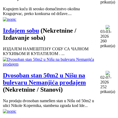
prikaz(a)
Kupujem kuću ili seosko domaćinstvo okolina
Kragujevac, preko konkursa od države....
Izdajem sobu
(Nekretnine /
03-03-
2026
Izdavanje soba)
260
prikaz(a)
ИЗДАЈЕМ НАМЕШТЕНУ СОБУ СА ЧАЈНОМ
КУХИЊОМ И КУПАТИЛОМ . ...
Dvosoban stan 50m2 u Nišu na
02-07-
bulevaru Nemanjića prodajem
2026
252
(Nekretnine / Stanovi)
prikaz(a)
Na prodaju dvosoban namešten stan u Nišu od 50m2 u
ulici Nikole Kopernika, stambena zgrada kod Ide...