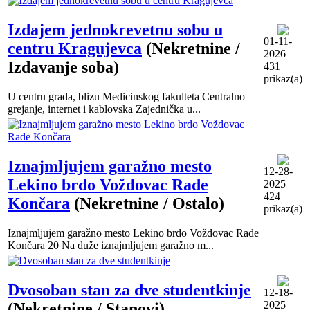
Izdajem jednokrevetnu sobu u
01-11-
centru Kragujevca
(Nekretnine /
2026
Izdavanje soba)
431
prikaz(a)
U centru grada, blizu Medicinskog fakulteta Centralno
grejanje, internet i kablovska Zajednička u...
Iznajmljujem garažno mesto
12-28-
Lekino brdo Voždovac Rade
2025
424
Končara
(Nekretnine / Ostalo)
prikaz(a)
Iznajmljujem garažno mesto Lekino brdo Voždovac Rade
Končara 20 Na duže iznajmljujem garažno m...
Dvosoban stan za dve studentkinje
12-18-
2025
(Nekretnine / Stanovi)