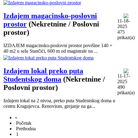
Izdajem magacinsko-poslovni
11-18-
prostor
(Nekretnine / Poslovni
2025
prostor)
475
prikaz(a)
IZDAJEM magacinsko-poslovni prostor površine 140 +
40 m2 u selu Stančići, 600 m od magistrale na ...
Izdajem lokal preko puta
11-17-
Studentskog doma
(Nekretnine /
2025
Poslovni prostor)
490
prikaz(a)
Izdajem lokal na 2 nivoa, preko puta Studentskog doma u
centru Kragujevca. Renoviran, grejanje na ga...
«
Početak
Prethodna
1