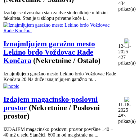
434
prikaz(a)
Izadaje se dvosoban stan za dve studentkinje u blizini
fakulteta. Stan je u sklopu privatne kuće i...
Iznajmljujem garažno mesto
12-11-
Lekino brdo Voždovac Rade
2025
427
Končara
(Nekretnine / Ostalo)
prikaz(a)
Iznajmljujem garažno mesto Lekino brdo Voždovac Rade
Končara 20 Na duže iznajmljujem garažno m...
Izdajem magacinsko-poslovni
11-18-
prostor
(Nekretnine / Poslovni
2025
prostor)
483
prikaz(a)
IZDAJEM magacinsko-poslovni prostor površine 140 +
40 m2 u selu Stančići, 600 m od magistrale na ...