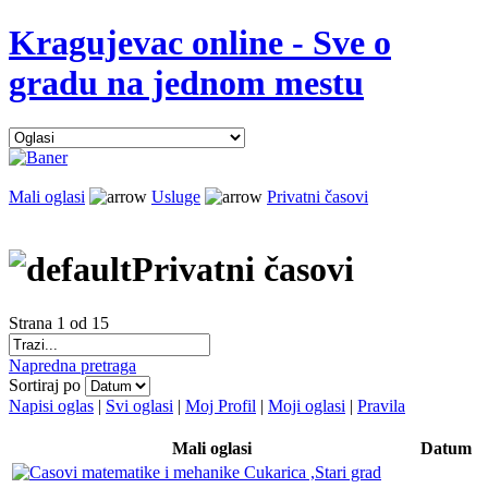
Kragujevac online - Sve o
gradu na jednom mestu
Mali oglasi
Usluge
Privatni časovi
Privatni časovi
Strana 1 od 15
Napredna pretraga
Sortiraj po
Napisi oglas
|
Svi oglasi
|
Moj Profil
|
Moji oglasi
|
Pravila
Mali oglasi
Datum