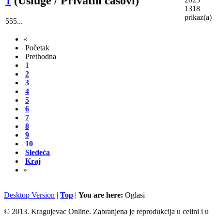
1
(Usluge / Privatni časovi)
1318
prikaz(a)
555...
«
Početak
Prethodna
1
2
3
4
5
6
7
8
9
10
Sledeća
Kraj
»
Desktop Version
|
Top
|
You are here:
Oglasi
© 2013. Kragujevac Online. Zabranjena je reprodukcija u celini i u