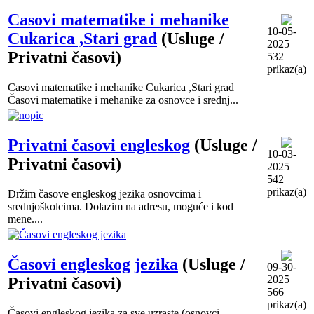
Casovi matematike i mehanike
10-05-
Cukarica ,Stari grad
(Usluge /
2025
Privatni časovi)
532
prikaz(a)
Casovi matematike i mehanike Cukarica ,Stari grad
Časovi matematike i mehanike za osnovce i srednj...
Privatni časovi engleskog
(Usluge /
10-03-
Privatni časovi)
2025
542
prikaz(a)
Držim časove engleskog jezika osnovcima i
srednjoškolcima. Dolazim na adresu, moguće i kod
mene....
Časovi engleskog jezika
(Usluge /
09-30-
2025
Privatni časovi)
566
prikaz(a)
Časovi engleskog jezika za sve uzraste (osnovci,