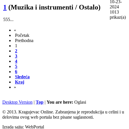
10-23-
1
(Muzika i instrumenti / Ostalo)
2024
1013
prikaz(a)
555...
«
Početak
Prethodna
1
2
3
4
5
6
Sledeća
Kraj
»
Desktop Version
|
Top
|
You are here:
Oglasi
© 2013. Kragujevac Online. Zabranjena je reprodukcija u celini i u
delovima ovog web portala bez pisane saglasnosti.
Izrada sajta: WebPortal