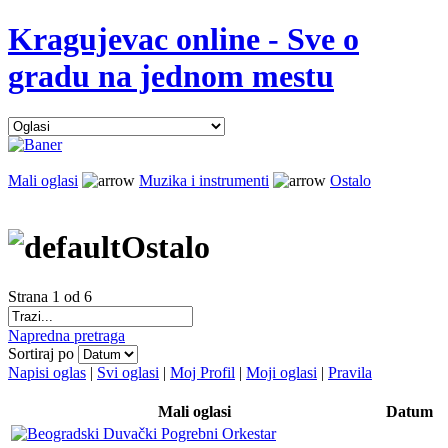
Kragujevac online - Sve o
gradu na jednom mestu
Mali oglasi
Muzika i instrumenti
Ostalo
Ostalo
Strana 1 od 6
Napredna pretraga
Sortiraj po
Napisi oglas
|
Svi oglasi
|
Moj Profil
|
Moji oglasi
|
Pravila
Mali oglasi
Datum