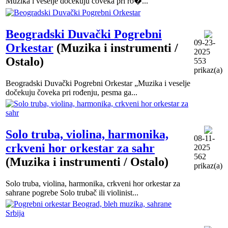
Muzika i veselje dočekuju čoveka pri ro�...
Beogradski Duvački Pogrebni
09-23-
Orkestar
(Muzika i instrumenti /
2025
Ostalo)
553
prikaz(a)
Beogradski Duvački Pogrebni Orkestar „Muzika i veselje
dočekuju čoveka pri rođenju, pesma ga...
Solo truba, violina, harmonika,
08-11-
crkveni hor orkestar za sahr
2025
562
(Muzika i instrumenti / Ostalo)
prikaz(a)
Solo truba, violina, harmonika, crkveni hor orkestar za
sahrane pogrebe Solo trubač ili violinist...