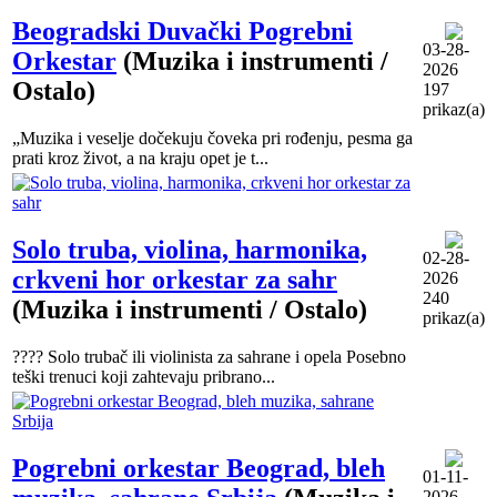
Beogradski Duvački Pogrebni
03-28-
Orkestar
(Muzika i instrumenti /
2026
Ostalo)
197
prikaz(a)
„Muzika i veselje dočekuju čoveka pri rođenju, pesma ga
prati kroz život, a na kraju opet je t...
Solo truba, violina, harmonika,
02-28-
crkveni hor orkestar za sahr
2026
240
(Muzika i instrumenti / Ostalo)
prikaz(a)
???? Solo trubač ili violinista za sahrane i opela Posebno
teški trenuci koji zahtevaju pribrano...
Pogrebni orkestar Beograd, bleh
01-11-
2026