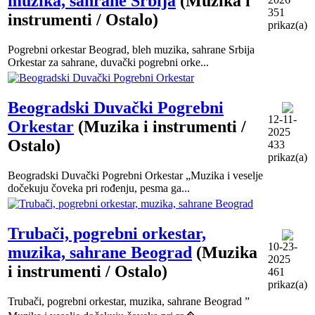
muzika, sahrane Srbija
(Muzika i
351
instrumenti / Ostalo)
prikaz(a)
Pogrebni orkestar Beograd, bleh muzika, sahrane Srbija
Orkestar za sahrane, duvački pogrebni orke...
Beogradski Duvački Pogrebni
12-11-
Orkestar
(Muzika i instrumenti /
2025
Ostalo)
433
prikaz(a)
Beogradski Duvački Pogrebni Orkestar „Muzika i veselje
dočekuju čoveka pri rođenju, pesma ga...
Trubači, pogrebni orkestar,
10-23-
muzika, sahrane Beograd
(Muzika
2025
i instrumenti / Ostalo)
461
prikaz(a)
Trubači, pogrebni orkestar, muzika, sahrane Beograd ”