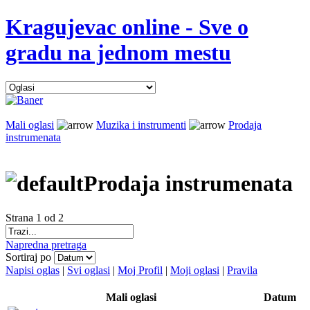
Kragujevac online - Sve o
gradu na jednom mestu
Mali oglasi
Muzika i instrumenti
Prodaja
instrumenata
Prodaja instrumenata
Strana 1 od 2
Napredna pretraga
Sortiraj po
Napisi oglas
|
Svi oglasi
|
Moj Profil
|
Moji oglasi
|
Pravila
Mali oglasi
Datum