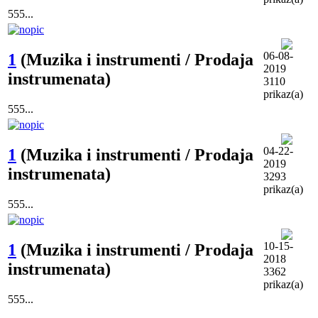
555...
06-08-
1
(Muzika i instrumenti / Prodaja
2019
instrumenata)
3110
prikaz(a)
555...
04-22-
1
(Muzika i instrumenti / Prodaja
2019
instrumenata)
3293
prikaz(a)
555...
10-15-
1
(Muzika i instrumenti / Prodaja
2018
instrumenata)
3362
prikaz(a)
555...