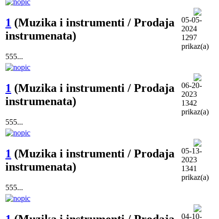
05-05-
1
(Muzika i instrumenti / Prodaja
2024
instrumenata)
1297
prikaz(a)
555...
06-20-
1
(Muzika i instrumenti / Prodaja
2023
instrumenata)
1342
prikaz(a)
555...
05-13-
1
(Muzika i instrumenti / Prodaja
2023
instrumenata)
1341
prikaz(a)
555...
04-10-
1
(Muzika i instrumenti / Prodaja