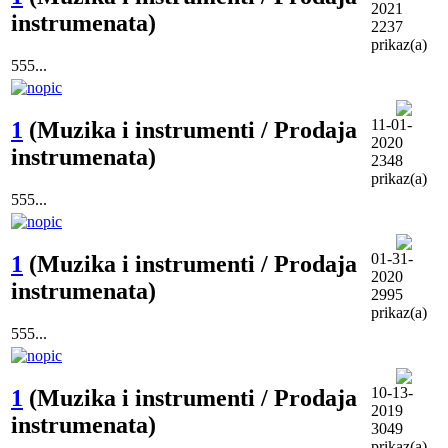
2021
instrumenata)
2237
prikaz(a)
555...
11-01-
1
(Muzika i instrumenti / Prodaja
2020
instrumenata)
2348
prikaz(a)
555...
01-31-
1
(Muzika i instrumenti / Prodaja
2020
instrumenata)
2995
prikaz(a)
555...
10-13-
1
(Muzika i instrumenti / Prodaja
2019
instrumenata)
3049
prikaz(a)