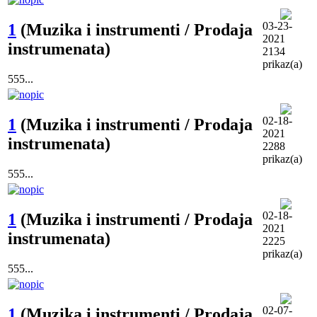
03-23-
1
(Muzika i instrumenti / Prodaja
2021
instrumenata)
2134
prikaz(a)
555...
02-18-
1
(Muzika i instrumenti / Prodaja
2021
instrumenata)
2288
prikaz(a)
555...
02-18-
1
(Muzika i instrumenti / Prodaja
2021
instrumenata)
2225
prikaz(a)
555...
02-07-
1
(Muzika i instrumenti / Prodaja