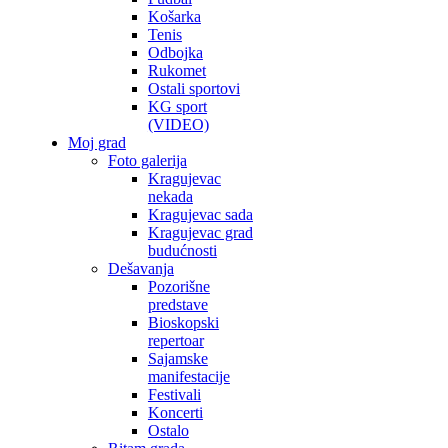
Košarka
Tenis
Odbojka
Rukomet
Ostali sportovi
KG sport
(VIDEO)
Moj grad
Foto galerija
Kragujevac
nekada
Kragujevac sada
Kragujevac grad
budućnosti
Dešavanja
Pozorišne
predstave
Bioskopski
repertoar
Sajamske
manifestacije
Festivali
Koncerti
Ostalo