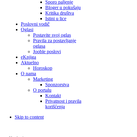
Sporo paljenje
Bloger u pokušaju
Kritika društva
Istini u lice
Poslovni vodič
Oglasi
Postavite svoj oglas
Pravila za postavljanje
oglasa
Jooble poslovi
eKnjiga
Aktuelno
Horoskop
O nama
Marketing
Sponzorstva
O portalu
Kontakt
Privatnost i pravila
korišćenja
Skip to content