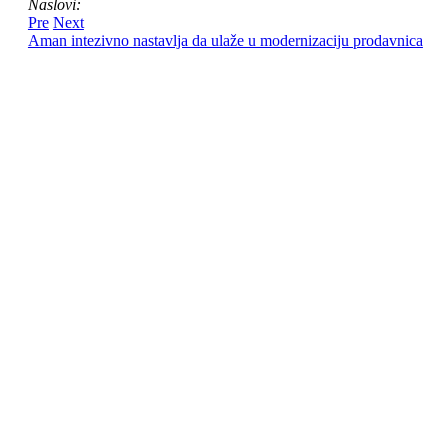
Naslovi:
Pre
Next
Aman intezivno nastavlja da ulaže u modernizaciju prodavnica