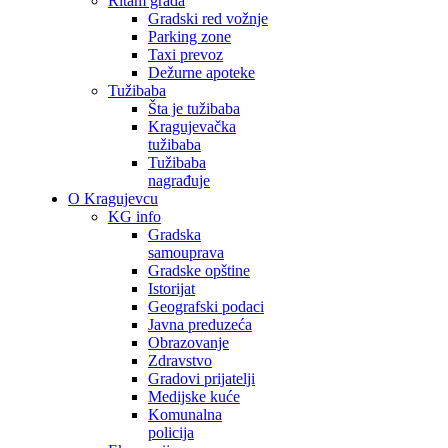
Ritam grada
Gradski red vožnje
Parking zone
Taxi prevoz
Dežurne apoteke
Tužibaba
Šta je tužibaba
Kragujevačka
tužibaba
Tužibaba
nagrađuje
O Kragujevcu
KG info
Gradska
samouprava
Gradske opštine
Istorijat
Geografski podaci
Javna preduzeća
Obrazovanje
Zdravstvo
Gradovi prijatelji
Medijske kuće
Komunalna
policija