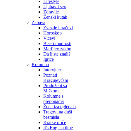
Lifestyle
Ljubav i sex
Zdravlje
Ženski kutak
Zabava
Zvezde i tračevi
Horoskop
Vicevi
Biseri mudrosti
Marfijev zakon
Da li ste znali?
Igrice
Kolumna
Intervjuer
Poznati
Kragujevčani
Produženi sa
Miškom
Kolumne s
preponama
Žena iza ogledala
Tragovi na duši
besmisla
Kratke priče
It's English time