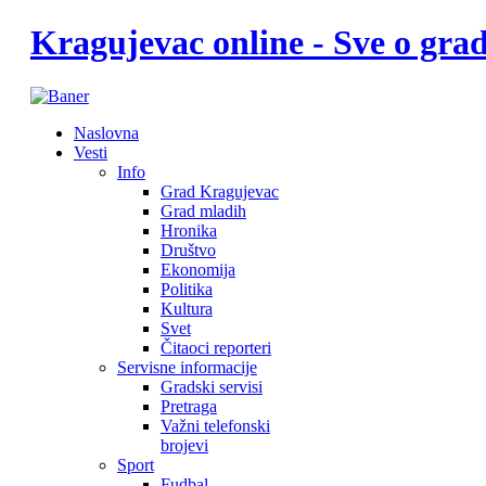
Kragujevac online - Sve o gr
Naslovna
Vesti
Info
Grad Kragujevac
Grad mladih
Hronika
Društvo
Ekonomija
Politika
Kultura
Svet
Čitaoci reporteri
Servisne informacije
Gradski servisi
Pretraga
Važni telefonski
brojevi
Sport
Fudbal