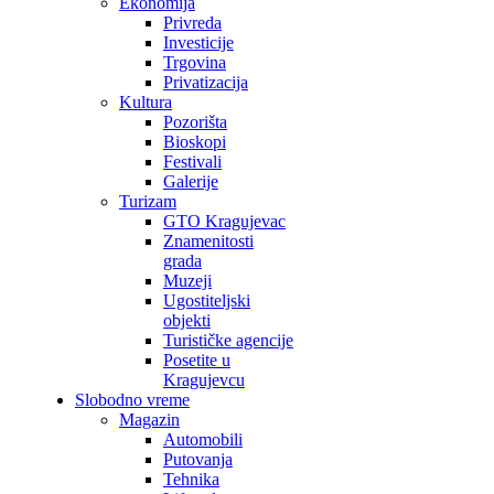
Ekonomija
Privreda
Investicije
Trgovina
Privatizacija
Kultura
Pozorišta
Bioskopi
Festivali
Galerije
Turizam
GTO Kragujevac
Znamenitosti
grada
Muzeji
Ugostiteljski
objekti
Turističke agencije
Posetite u
Kragujevcu
Slobodno vreme
Magazin
Automobili
Putovanja
Tehnika