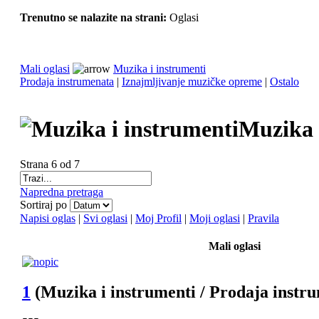
Trenutno se nalazite na strani:
Oglasi
Mali oglasi
Muzika i instrumenti
Prodaja instrumenata
|
Iznajmljivanje muzičke opreme
|
Ostalo
Muzika 
Strana 6 od 7
Napredna pretraga
Sortiraj po
Napisi oglas
|
Svi oglasi
|
Moj Profil
|
Moji oglasi
|
Pravila
Mali oglasi
1
(Muzika i instrumenti / Prodaja instr