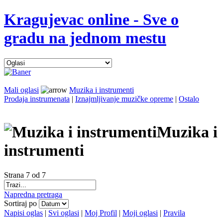
Kragujevac online - Sve o
gradu na jednom mestu
Mali oglasi
Muzika i instrumenti
Prodaja instrumenata
|
Iznajmljivanje muzičke opreme
|
Ostalo
Muzika i
instrumenti
Strana 7 od 7
Napredna pretraga
Sortiraj po
Napisi oglas
|
Svi oglasi
|
Moj Profil
|
Moji oglasi
|
Pravila