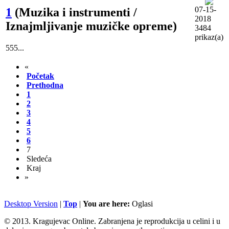
07-15-
1
(Muzika i instrumenti /
2018
Iznajmljivanje muzičke opreme)
3484
prikaz(a)
555...
«
Početak
Prethodna
1
2
3
4
5
6
7
Sledeća
Kraj
»
Desktop Version
|
Top
|
You are here:
Oglasi
© 2013. Kragujevac Online. Zabranjena je reprodukcija u celini i u