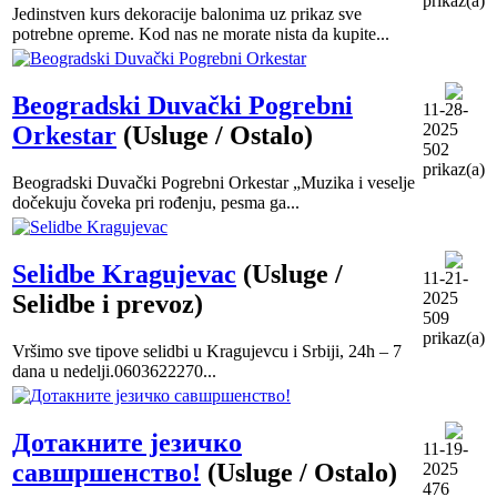
prikaz(a)
Jedinstven kurs dekoracije balonima uz prikaz sve
potrebne opreme. Kod nas ne morate nista da kupite...
Beogradski Duvački Pogrebni
11-28-
2025
Orkestar
(Usluge / Ostalo)
502
prikaz(a)
Beogradski Duvački Pogrebni Orkestar „Muzika i veselje
dočekuju čoveka pri rođenju, pesma ga...
Selidbe Kragujevac
(Usluge /
11-21-
2025
Selidbe i prevoz)
509
prikaz(a)
Vršimo sve tipove selidbi u Kragujevcu i Srbiji, 24h – 7
dana u nedelji.0603622270...
Дотакните језичко
11-19-
савшршенство!
(Usluge / Ostalo)
2025
476