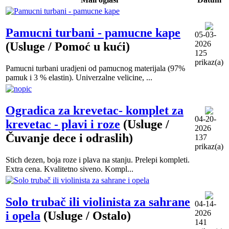
Pamucni turbani - pamucne kape
05-03-
2026
(Usluge / Pomoć u kući)
125
prikaz(a)
Pamucni turbani uradjeni od pamucnog materijala (97%
pamuk i 3 % elastin). Univerzalne velicine, ...
Ogradica za krevetac- komplet za
04-20-
krevetac - plavi i roze
(Usluge /
2026
Čuvanje dece i odraslih)
137
prikaz(a)
Stich dezen, boja roze i plava na stanju. Prelepi kompleti.
Extra cena. Kvalitetno siveno. Kompl...
Solo trubač ili violinista za sahrane
04-14-
2026
i opela
(Usluge / Ostalo)
141