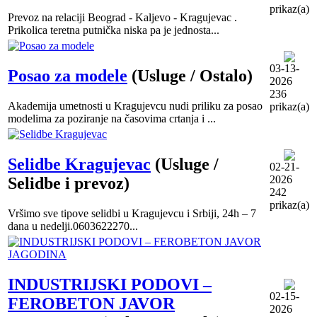
prikaz(a)
Prevoz na relaciji Beograd - Kaljevo - Kragujevac .
Prikolica teretna putnička niska pa je jednosta...
03-13-
Posao za modele
(Usluge / Ostalo)
2026
236
Akademija umetnosti u Kragujevcu nudi priliku za posao
prikaz(a)
modelima za poziranje na časovima crtanja i ...
Selidbe Kragujevac
(Usluge /
02-21-
2026
Selidbe i prevoz)
242
prikaz(a)
Vršimo sve tipove selidbi u Kragujevcu i Srbiji, 24h – 7
dana u nedelji.0603622270...
INDUSTRIJSKI PODOVI –
02-15-
FEROBETON JAVOR
2026