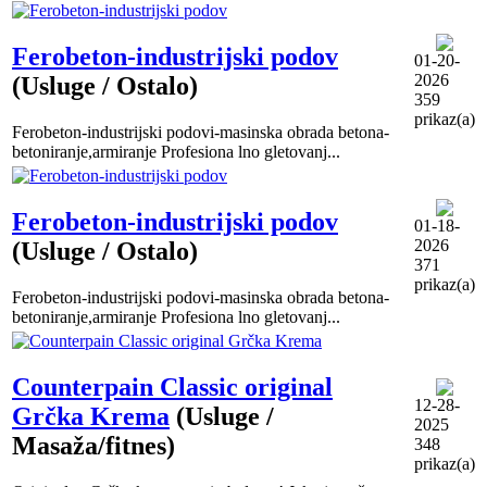
Ferobeton-industrijski podov
01-20-
2026
(Usluge / Ostalo)
359
prikaz(a)
Ferobeton-industrijski podovi-masinska obrada betona-
betoniranje,armiranje Profesiona lno gletovanj...
Ferobeton-industrijski podov
01-18-
2026
(Usluge / Ostalo)
371
prikaz(a)
Ferobeton-industrijski podovi-masinska obrada betona-
betoniranje,armiranje Profesiona lno gletovanj...
Counterpain Classic original
12-28-
Grčka Krema
(Usluge /
2025
Masaža/fitnes)
348
prikaz(a)