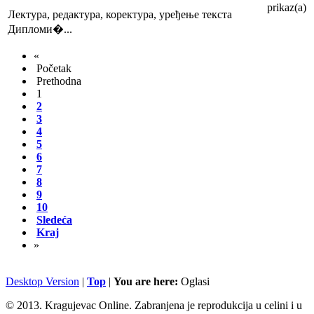
prikaz(a)
Лектура, редактура, коректура, уређење текста
Дипломи�...
«
Početak
Prethodna
1
2
3
4
5
6
7
8
9
10
Sledeća
Kraj
»
Desktop Version
|
Top
|
You are here:
Oglasi
© 2013. Kragujevac Online. Zabranjena je reprodukcija u celini i u