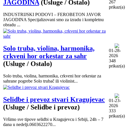
JAGODINA
(Usluge / Ostalo)
267
prikaz(a)
INDUSTRIJSKI PODOVI – FEROBETON JAVOR
JAGODINA Specijalizovani smo za izradu i kompletnu
obradu ...
Solo truba, violina, harmonika,
01-28-
crkveni hor orkestar za sahr
2026
348
(Usluge / Ostalo)
prikaz(a)
Solo truba, violina, harmonika, crkveni hor orkestar za
sahrane pogrebe Solo trubač ili violinist...
Selidbe i prevoz stvari Kragujevac
01-23-
2026
(Usluge / Selidbe i prevoz)
333
prikaz(a)
Vršimo sve tipove selidbi u Kragujevcu i Srbiji, 24h – 7
dana u nedelji.0603622270...