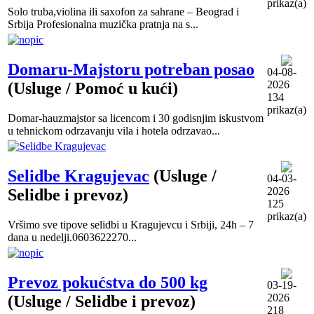
prikaz(a)
Solo truba,violina ili saxofon za sahrane – Beograd i
Srbija Profesionalna muzička pratnja na s...
Domaru-Majstoru potreban posao
04-08-
2026
(Usluge / Pomoć u kući)
134
prikaz(a)
Domar-hauzmajstor sa licencom i 30 godisnjim iskustvom
u tehnickom odrzavanju vila i hotela odrzavao...
Selidbe Kragujevac
(Usluge /
04-03-
2026
Selidbe i prevoz)
125
prikaz(a)
Vršimo sve tipove selidbi u Kragujevcu i Srbiji, 24h – 7
dana u nedelji.0603622270...
Prevoz pokućstva do 500 kg
03-19-
2026
(Usluge / Selidbe i prevoz)
218