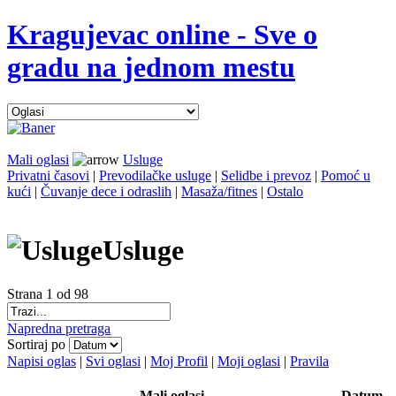
Kragujevac online - Sve o
gradu na jednom mestu
Mali oglasi
Usluge
Privatni časovi
|
Prevodilačke usluge
|
Selidbe i prevoz
|
Pomoć u
kući
|
Čuvanje dece i odraslih
|
Masaža/fitnes
|
Ostalo
Usluge
Strana 1 od 98
Napredna pretraga
Sortiraj po
Napisi oglas
|
Svi oglasi
|
Moj Profil
|
Moji oglasi
|
Pravila
Mali oglasi
Datum