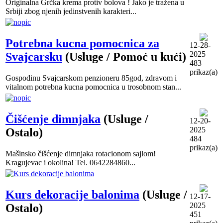
Originalna Grčka krema protiv bolova ! Jako je tražena u
Srbiji zbog njenih jedinstvenih karakteri...
Potrebna kucna pomocnica za
12-28-
2025
Svajcarsku
(Usluge / Pomoć u kući)
483
prikaz(a)
Gospodinu Svajcarskom penzioneru 85god, zdravom i
vitalnom potrebna kucna pomocnica u trosobnom stan...
Čišćenje dimnjaka
(Usluge /
12-20-
2025
Ostalo)
484
prikaz(a)
Mašinsko čišćenje dimnjaka rotacionom sajlom!
Kragujevac i okolina! Tel. 0642284860...
Kurs dekoracije balonima
(Usluge /
12-17-
2025
Ostalo)
451