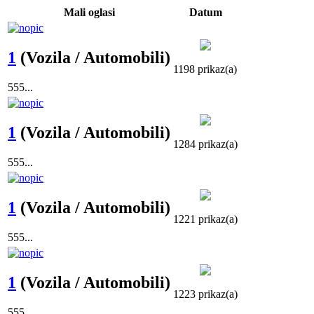
Mali oglasi
Datum
1
(Vozila / Automobili)
1198 prikaz(a)
555...
1
(Vozila / Automobili)
1284 prikaz(a)
555...
1
(Vozila / Automobili)
1221 prikaz(a)
555...
1
(Vozila / Automobili)
1223 prikaz(a)
555...