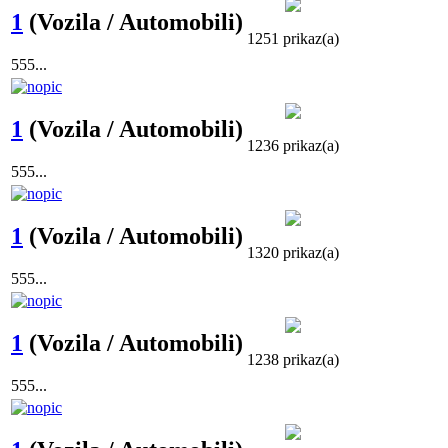
1
(Vozila / Automobili)
1251 prikaz(a)
555...
1
(Vozila / Automobili)
1236 prikaz(a)
555...
1
(Vozila / Automobili)
1320 prikaz(a)
555...
1
(Vozila / Automobili)
1238 prikaz(a)
555...