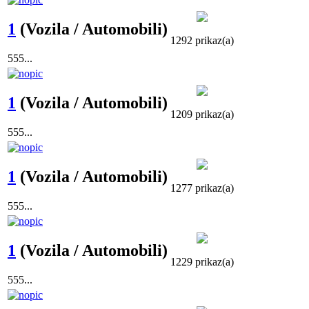
1
(Vozila / Automobili)
1292 prikaz(a)
555...
1
(Vozila / Automobili)
1209 prikaz(a)
555...
1
(Vozila / Automobili)
1277 prikaz(a)
555...
1
(Vozila / Automobili)
1229 prikaz(a)
555...