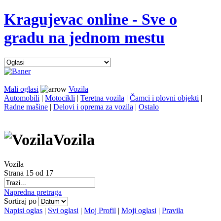
Kragujevac online - Sve o
gradu na jednom mestu
Mali oglasi
Vozila
Automobili
|
Motocikli
|
Teretna vozila
|
Čamci i plovni objekti
|
Radne mašine
|
Delovi i oprema za vozila
|
Ostalo
Vozila
Vozila
Strana 15 od 17
Napredna pretraga
Sortiraj po
Napisi oglas
|
Svi oglasi
|
Moj Profil
|
Moji oglasi
|
Pravila