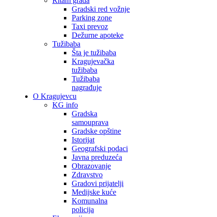
Ritam grada
Gradski red vožnje
Parking zone
Taxi prevoz
Dežurne apoteke
Tužibaba
Šta je tužibaba
Kragujevačka
tužibaba
Tužibaba
nagrađuje
O Kragujevcu
KG info
Gradska
samouprava
Gradske opštine
Istorijat
Geografski podaci
Javna preduzeća
Obrazovanje
Zdravstvo
Gradovi prijatelji
Medijske kuće
Komunalna
policija