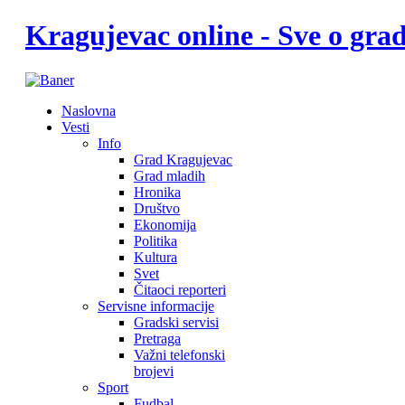
Kragujevac online - Sve o gr
Naslovna
Vesti
Info
Grad Kragujevac
Grad mladih
Hronika
Društvo
Ekonomija
Politika
Kultura
Svet
Čitaoci reporteri
Servisne informacije
Gradski servisi
Pretraga
Važni telefonski
brojevi
Sport
Fudbal