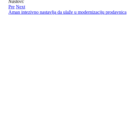
Naslovi:
Pre
Next
Aman intezivno nastavlja da ulaže u modernizaciju prodavnica