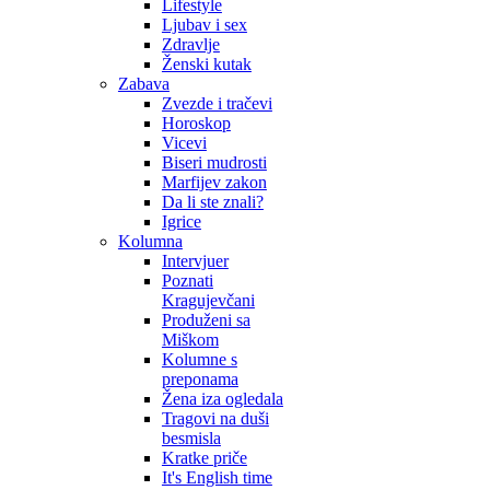
Lifestyle
Ljubav i sex
Zdravlje
Ženski kutak
Zabava
Zvezde i tračevi
Horoskop
Vicevi
Biseri mudrosti
Marfijev zakon
Da li ste znali?
Igrice
Kolumna
Intervjuer
Poznati
Kragujevčani
Produženi sa
Miškom
Kolumne s
preponama
Žena iza ogledala
Tragovi na duši
besmisla
Kratke priče
It's English time