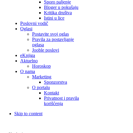
Sporo paljenje
Bloger u pokušaju
Kritika društva
Istini u lice
Poslovni vodič
Oglasi
Postavite svoj oglas
Pravila za postavljanje
oglasa
Jooble poslovi
eKnjiga
Aktuelno
Horoskop
O nama
Marketing
Sponzorstva
O portalu
Kontakt
Privatnost i pravila
korišćenja
Skip to content