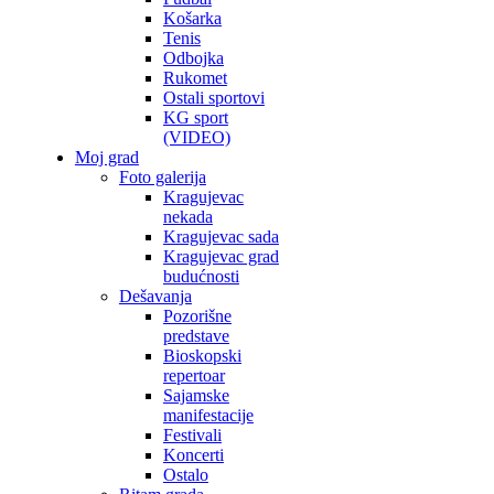
Košarka
Tenis
Odbojka
Rukomet
Ostali sportovi
KG sport
(VIDEO)
Moj grad
Foto galerija
Kragujevac
nekada
Kragujevac sada
Kragujevac grad
budućnosti
Dešavanja
Pozorišne
predstave
Bioskopski
repertoar
Sajamske
manifestacije
Festivali
Koncerti
Ostalo