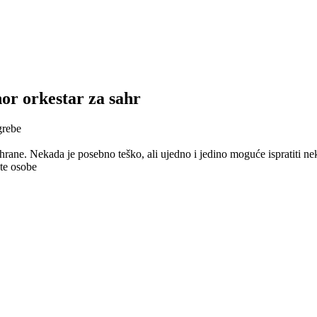
hor orkestar za sahr
grebe
ahrane. Nekada je posebno teško, ali ujedno i jedino moguće ispratiti n
 te osobe