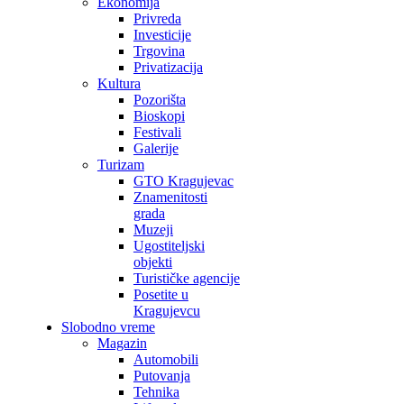
Ekonomija
Privreda
Investicije
Trgovina
Privatizacija
Kultura
Pozorišta
Bioskopi
Festivali
Galerije
Turizam
GTO Kragujevac
Znamenitosti
grada
Muzeji
Ugostiteljski
objekti
Turističke agencije
Posetite u
Kragujevcu
Slobodno vreme
Magazin
Automobili
Putovanja
Tehnika