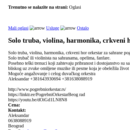
Trenutno se nalazite na strani:
Oglasi
Mali oglasi
Usluge
Ostalo
Solo truba, violina, harmonika, crkveni 
Solo truba, violina, harmonika, crkveni hor orkestar za sahrane po
Solo trubač ili violinista na sahranama, opelima, fanfare.
Posebno teški trenuci koji zahtevaju pribranost i dostojanstvo su s
bliskog uz zvuke omiljene muzike ili pesme koja je obeležila život
Moguće angažovanje i celog duvačkog orkestra
Aleksandar +381643930694 +381638088919
http://www.pogrebniorkestar.rs/
https://linktr.ee/PogrebniOrkestarBeog rad
https://youtu.be/dOiGd1LN8N8
Cena:
Kontakt:
Aleksandar
0638088919
Beograd