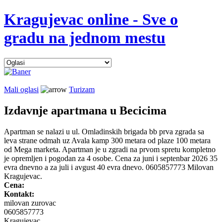
Kragujevac online - Sve o
gradu na jednom mestu
Mali oglasi
Turizam
Izdavnje apartmana u Becicima
Apartman se nalazi u ul. Omladinskih brigada bb prva zgrada sa
leva strane odmah uz Avala kamp 300 metara od plaze 100 metara
od Mega marketa. Apartman je u zgradi na prvom spretu kompletno
je opremljen i pogodan za 4 osobe. Cena za juni i septenbar 2026 35
evra dnevno a za juli i avgust 40 evra dnevo. 0605857773 Milovan
Kragujevac.
Cena:
Kontakt:
milovan zurovac
0605857773
Kragujevac