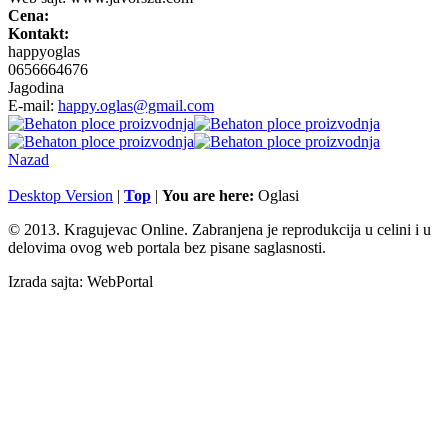
Cena:
Kontakt:
happyoglas
0656664676
Jagodina
E-mail:
happy.oglas@gmail.com
Nazad
Desktop Version
|
Top
|
You are here:
Oglasi
© 2013. Kragujevac Online. Zabranjena je reprodukcija u celini i u
delovima ovog web portala bez pisane saglasnosti.
Izrada sajta: WebPortal