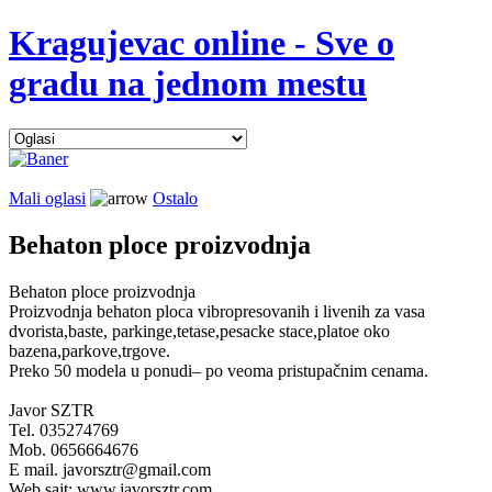
Kragujevac online - Sve o
gradu na jednom mestu
Mali oglasi
Ostalo
Behaton ploce proizvodnja
Behaton ploce proizvodnja
Proizvodnja behaton ploca vibropresovanih i livenih za vasa
dvorista,baste, parkinge,tetase,pesacke stace,platoe oko
bazena,parkove,trgove.
Preko 50 modela u ponudi– po veoma pristupačnim cenama.
Javor SZTR
Tel. 035274769
Mob. 0656664676
E mail. javorsztr@gmail.com
Web sajt: www.javorsztr.com