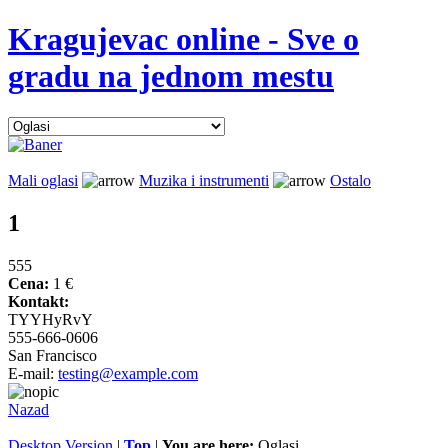
Kragujevac online - Sve o
gradu na jednom mestu
Mali oglasi
Muzika i instrumenti
Ostalo
1
555
Cena:
1 €
Kontakt:
TYYHyRvY
555-666-0606
San Francisco
E-mail:
testing@example.com
Nazad
Desktop Version
|
Top
|
You are here:
Oglasi