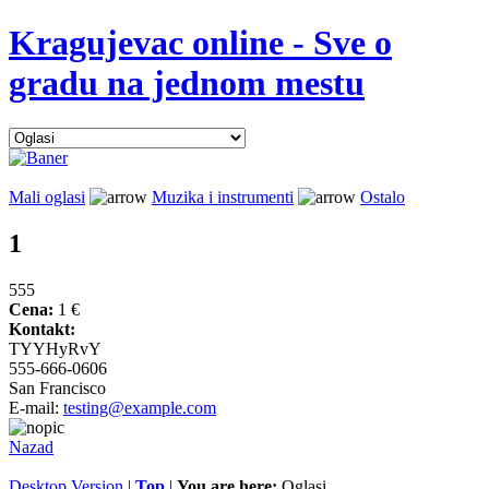
Kragujevac online - Sve o
gradu na jednom mestu
Mali oglasi
Muzika i instrumenti
Ostalo
1
555
Cena:
1 €
Kontakt:
TYYHyRvY
555-666-0606
San Francisco
E-mail:
testing@example.com
Nazad
Desktop Version
|
Top
|
You are here:
Oglasi