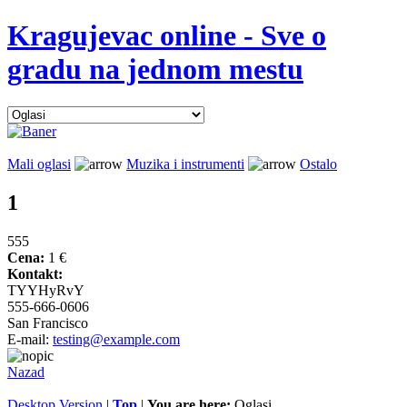
Kragujevac online - Sve o
gradu na jednom mestu
Mali oglasi
Muzika i instrumenti
Ostalo
1
555
Cena:
1 €
Kontakt:
TYYHyRvY
555-666-0606
San Francisco
E-mail:
testing@example.com
Nazad
Desktop Version
|
Top
|
You are here:
Oglasi