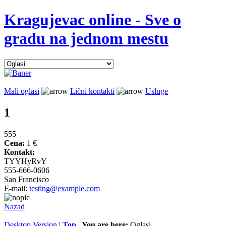
Kragujevac online - Sve o
gradu na jednom mestu
Mali oglasi
Lični kontakti
Usluge
1
555
Cena:
1 €
Kontakt:
TYYHyRvY
555-666-0606
San Francisco
E-mail:
testing@example.com
Nazad
Desktop Version
|
Top
|
You are here:
Oglasi