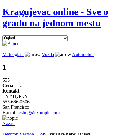
Kragujevac online - Sve o
gradu na jednom mestu
Mali oglasi
Vozila
Automobili
1
555
Cena:
1 €
Kontakt:
TYYHyRvY
555-666-0606
San Francisco
E-mail:
testing@example.com
Nazad
Desktop Version
|
Top
|
You are here:
Oglasi