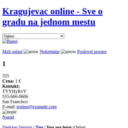
Kragujevac online - Sve o
gradu na jednom mestu
Mali oglasi
Nekretnine
Poslovni prostor
1
555
Cena:
1 €
Kontakt:
TYYHyRvY
555-666-0606
San Francisco
E-mail:
testing@example.com
Nazad
Desktop Version
|
Top
|
You are here:
Oglasi