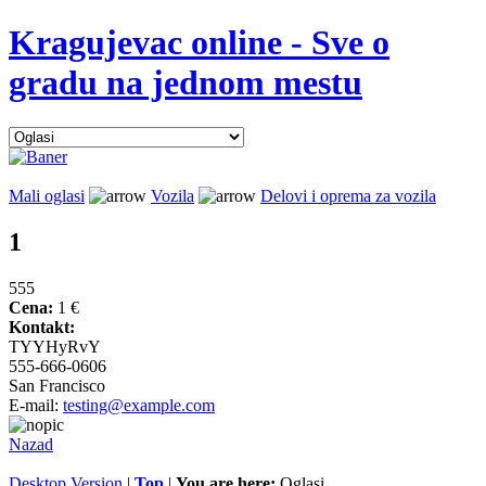
Kragujevac online - Sve o
gradu na jednom mestu
Mali oglasi
Vozila
Delovi i oprema za vozila
1
555
Cena:
1 €
Kontakt:
TYYHyRvY
555-666-0606
San Francisco
E-mail:
testing@example.com
Nazad
Desktop Version
|
Top
|
You are here:
Oglasi