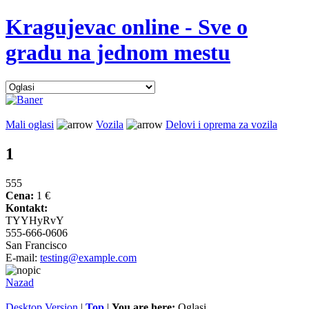
Kragujevac online - Sve o
gradu na jednom mestu
Mali oglasi
Vozila
Delovi i oprema za vozila
1
555
Cena:
1 €
Kontakt:
TYYHyRvY
555-666-0606
San Francisco
E-mail:
testing@example.com
Nazad
Desktop Version
|
Top
|
You are here:
Oglasi